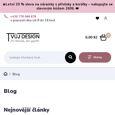
☀️Letní 20 % sleva na náramky s přívěsky a korálky – nakupujte se
slevovým kódem 2606. ❤️
+420 778 066 878
v pracovní dny od 9 do 16 hod.
0
0,00 Kč
Menu
Blog
Blog
Nejnovější články