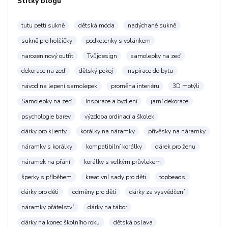
Štítky blogu
tutu petti sukně
dětská móda
nadýchané sukně
sukně pro holčičky
podkolenky s volánkem
narozeninový outfit
Tvůjdesign
samolepky na zeď
dekorace na zeď
dětský pokoj
inspirace do bytu
návod na lepení samolepek
proměna interiéru
3D motýli
Samolepky na zeď
Inspirace a bydlení
jarní dekorace
psychologie barev
výzdoba ordinací a školek
dárky pro klienty
korálky na náramky
přívěsky na náramky
náramky s korálky
kompatibilní korálky
dárek pro ženu
náramek na přání
korálky s velkým průvlekem
šperky s příběhem
kreativní sady pro děti
topbeads
dárky pro děti
odměny pro děti
dárky za vysvědčení
náramky přátelství
dárky na tábor
dárky na konec školního roku
dětská oslava