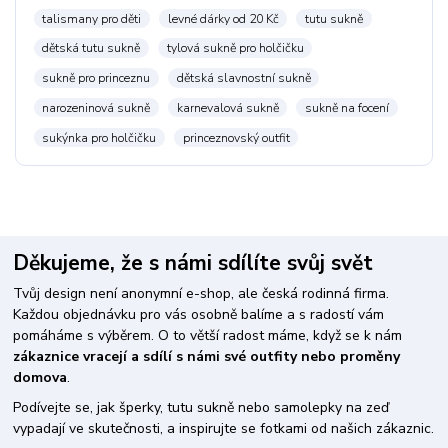
talismany pro děti
levné dárky od 20 Kč
tutu sukně
dětská tutu sukně
tylová sukně pro holčičku
sukně pro princeznu
dětská slavnostní sukně
narozeninová sukně
karnevalová sukně
sukně na focení
sukýnka pro holčičku
princeznovský outfit
Děkujeme, že s námi sdílíte svůj svět
Tvůj design není anonymní e-shop, ale česká rodinná firma.
Každou objednávku pro vás osobně balíme a s radostí vám
pomáháme s výběrem. O to větší radost máme, když se k nám
zákaznice vracejí a sdílí s námi své outfity nebo proměny
domova
.
Podívejte se, jak šperky, tutu sukně nebo samolepky na zeď
vypadají ve skutečnosti, a inspirujte se fotkami od našich zákaznic.