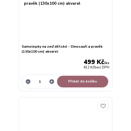
Samolepky na zeď dětské - Dinosauři a pravěk
(130x100 cm) akvarel
499 Kč
/
ks
412 Kč
bez DPH
Přidat do košíku