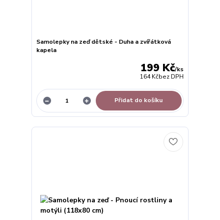
Samolepky na zeď dětské - Duha a zvířátková
kapela
199 Kč
/
ks
164 Kč
bez DPH
Přidat do košíku