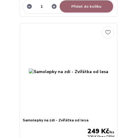
Přidat do košíku
Samolepky na zdi - Zvířátka od lesa
249 Kč
/
ks
206 Kč
bez DPH