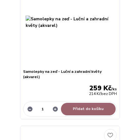
Samolepky na zeď - Luční a zahradní květy
(akvarel)
259 Kč
/
ks
214 Kč
bez DPH
Přidat do košíku