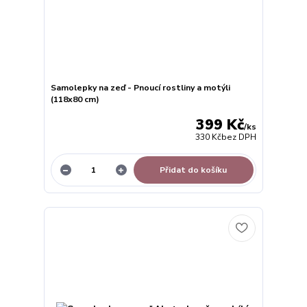
Samolepky na zeď - Pnoucí rostliny a motýli
(118x80 cm)
399 Kč
/
ks
330 Kč
bez DPH
Přidat do košíku