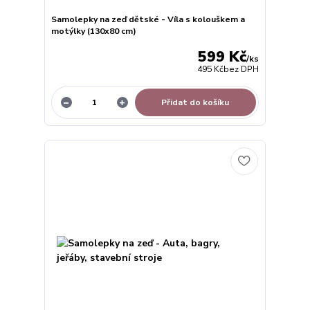
Samolepky na zeď dětské - Víla s kolouškem a
motýlky (130x80 cm)
599 Kč
/
ks
495 Kč
bez DPH
Přidat do košíku