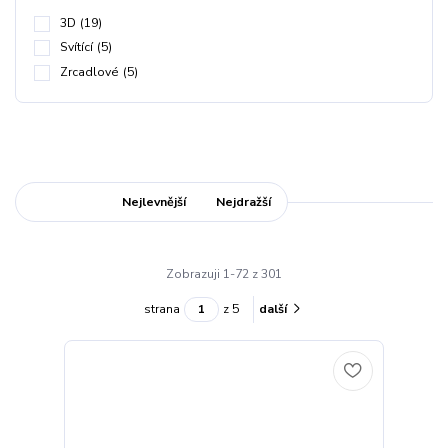
3D
(19)
Svítící
(5)
Zrcadlové
(5)
Nejnovější
Nejlevnější
Nejdražší
Zobrazuji 1-72 z 301
strana
z 5
další