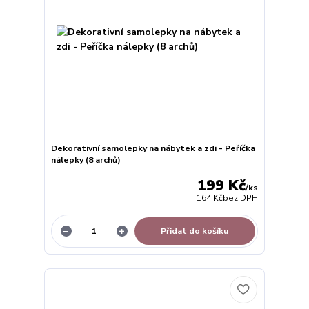
Dekorativní samolepky na nábytek a zdi - Peříčka
nálepky (8 archů)
199 Kč
/
ks
164 Kč
bez DPH
Přidat do košíku