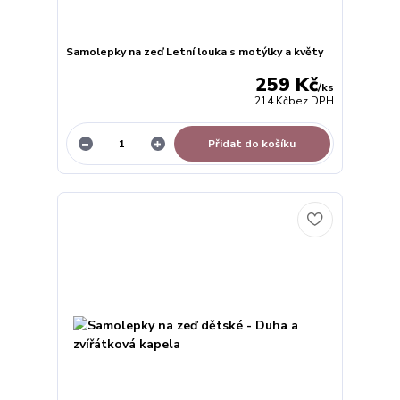
Samolepky na zeď Letní louka s motýlky a květy
259 Kč
/
ks
214 Kč
bez DPH
Přidat do košíku