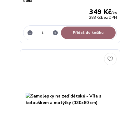
duha
349 Kč
/
ks
288 Kč
bez DPH
Přidat do košíku