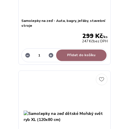
Samolepky na zeď - Auta, bagry, jeřáby, stavební
stroje
299 Kč
/
ks
247 Kč
bez DPH
Přidat do košíku