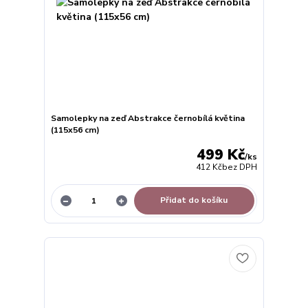
Samolepky na zeď Abstrakce černobílá květina
(115x56 cm)
499 Kč
/
ks
412 Kč
bez DPH
Přidat do košíku