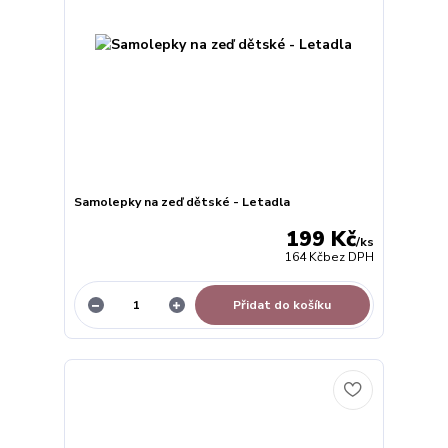
Samolepky na zeď dětské - Letadla
199 Kč
/
ks
164 Kč
bez DPH
Přidat do košíku