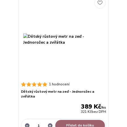
1 hodnocení
Dětský růstový metr na zeď - Jednorožec a
zvířátka
389 Kč
/
ks
321 Kč
bez DPH
Přidat do košíku