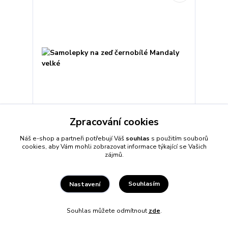
Zpracování cookies
Náš e-shop a partneři potřebují Váš
souhlas
s použitím souborů
Samolepky na zeď černobílé Mandaly velké
cookies, aby Vám mohli zobrazovat informace týkající se Vašich
499 Kč
zájmů.
/
ks
412 Kč
bez DPH
Souhlasím
Nastavení
Přidat do košíku
Souhlas můžete odmítnout
zde
.