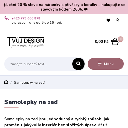
☀️Letní 20 % sleva na náramky s přívěsky a korálky – nakupujte se
slevovým kódem 2606. ❤️
+420 778 066 878
v pracovní dny od 9 do 16 hod.
0
0,00 Kč
Menu
Samolepky na zeď
Samolepky na zeď
Samolepky na zeď jsou
jednoduchý a rychlý způsob, jak
proměnit jakýkoliv interiér bez složitých úprav
. Ať už