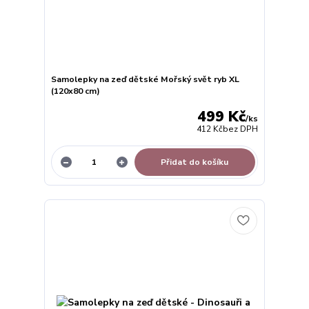
Samolepky na zeď dětské Mořský svět ryb XL
(120x80 cm)
499 Kč
/
ks
412 Kč
bez DPH
Přidat do košíku