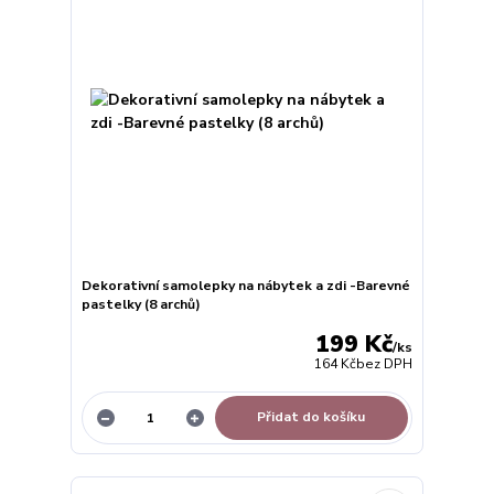
Dekorativní samolepky na nábytek a zdi -Barevné
pastelky (8 archů)
199 Kč
/
ks
164 Kč
bez DPH
Přidat do košíku