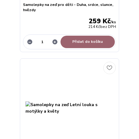
Samolepky na zeď pro děti - Duha, srdce, slunce,
hvězdy
259 Kč
/
ks
214 Kč
bez DPH
Přidat do košíku