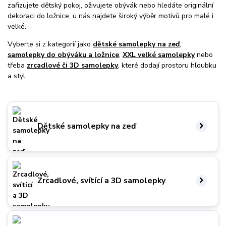
zařizujete dětský pokoj, oživujete obývák nebo hledáte originální
dekoraci do ložnice, u nás najdete široký výběr motivů pro malé i
velké.
Vyberte si z kategorií jako
dětské samolepky na zeď
,
samolepky do obýváku a ložnice
,
XXL velké samolepky
nebo
třeba
zrcadlové či 3D samolepky
, které dodají prostoru hloubku
a styl.
Dětské samolepky na zeď
Zrcadlové, svítící a 3D samolepky