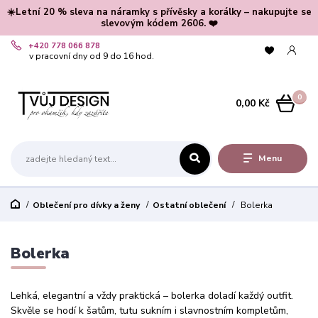
☀️Letní 20 % sleva na náramky s přívěsky a korálky – nakupujte se
slevovým kódem 2606. ❤️
+420 778 066 878
v pracovní dny od 9 do 16 hod.
0
0,00 Kč
Menu
Oblečení pro dívky a ženy
Ostatní oblečení
Bolerka
Bolerka
Lehká, elegantní a vždy praktická – bolerka doladí každý outfit.
Skvěle se hodí k šatům, tutu sukním i slavnostním kompletům,