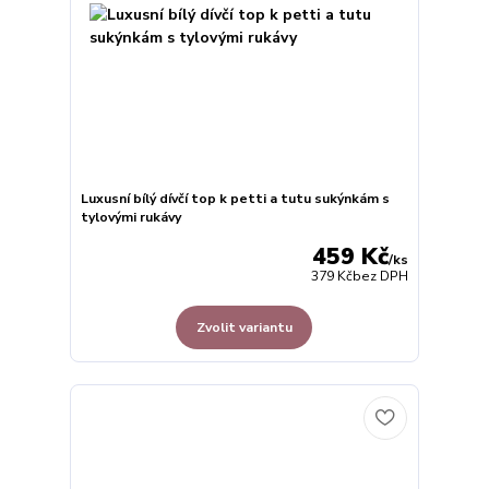
Luxusní bílý dívčí top k petti a tutu sukýnkám s
tylovými rukávy
459 Kč
/
ks
379 Kč
bez DPH
Zvolit variantu