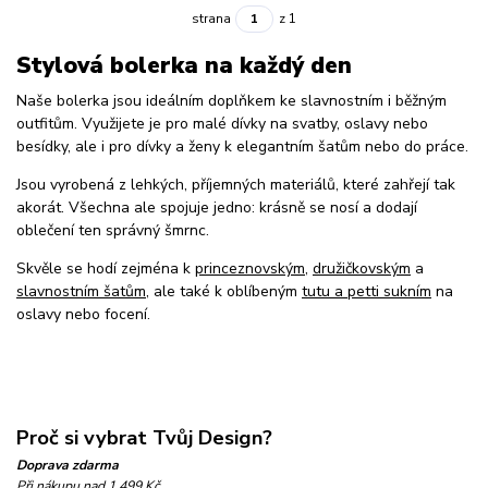
strana
z 1
Stylová bolerka na každý den
Naše bolerka jsou ideálním doplňkem ke slavnostním i běžným
outfitům. Využijete je pro malé dívky na svatby, oslavy nebo
besídky, ale i pro dívky a ženy k elegantním šatům nebo do práce.
Jsou vyrobená z lehkých, příjemných materiálů, které zahřejí tak
akorát. Všechna ale spojuje jedno: krásně se nosí a dodají
oblečení ten správný šmrnc.
Skvěle se hodí zejména k
princeznovským
,
družičkovským
a
slavnostním šatům
, ale také k oblíbeným
tutu a petti sukním
na
oslavy nebo focení.
Proč si vybrat Tvůj Design?
Doprava zdarma
Při nákupu nad 1 499 Kč