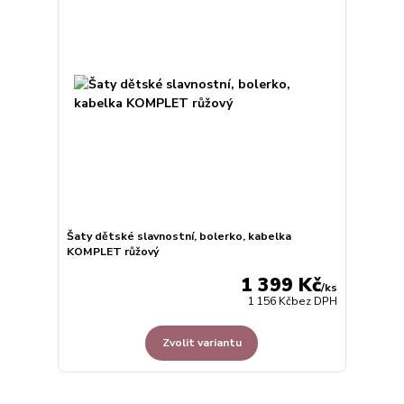
Šaty dětské slavnostní, bolerko, kabelka
KOMPLET růžový
1 399 Kč
/
ks
1 156 Kč
bez DPH
Zvolit variantu