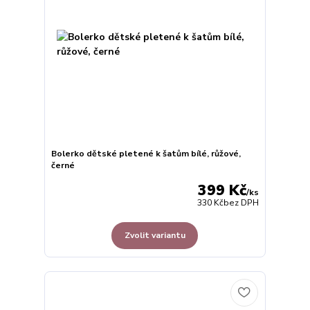
Bolerko dětské pletené k šatům bílé, růžové,
černé
399 Kč
/
ks
330 Kč
bez DPH
Zvolit variantu