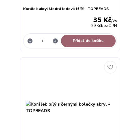
Korálek akryl Modrá ledová tříšť - TOPBEADS
35 Kč
/
ks
29 Kč
bez DPH
Přidat do košíku