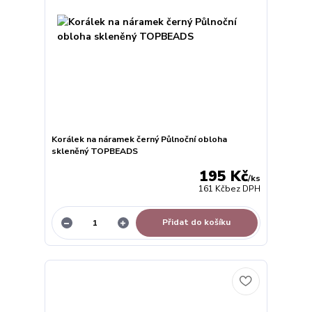
Korálek na náramek černý Půlnoční obloha
skleněný TOPBEADS
195 Kč
/
ks
161 Kč
bez DPH
Přidat do košíku