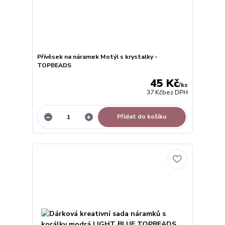
Přívěsek na náramek Motýl s krystalky -
TOPBEADS
45 Kč
/
ks
37 Kč
bez DPH
Přidat do košíku