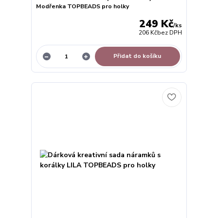
Modřenka TOPBEADS pro holky
249 Kč
/
ks
206 Kč
bez DPH
Přidat do košíku