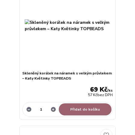
Skleněný korálek na náramek s velkým průvlekem
– Katy Květinky TOPBEADS
69 Kč
/
ks
57 Kč
bez DPH
Přidat do košíku