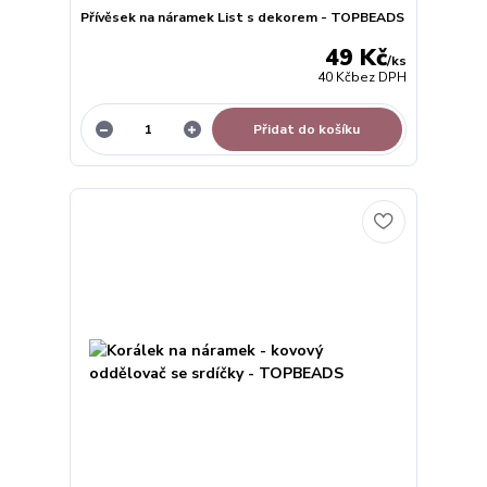
Přívěsek na náramek List s dekorem - TOPBEADS
49 Kč
/
ks
40 Kč
bez DPH
Přidat do košíku