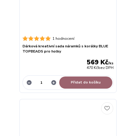
1 hodnocení
Dárková kreativní sada náramků s korálky BLUE
TOPBEADS pro holky
569 Kč
/
ks
470 Kč
bez DPH
Přidat do košíku