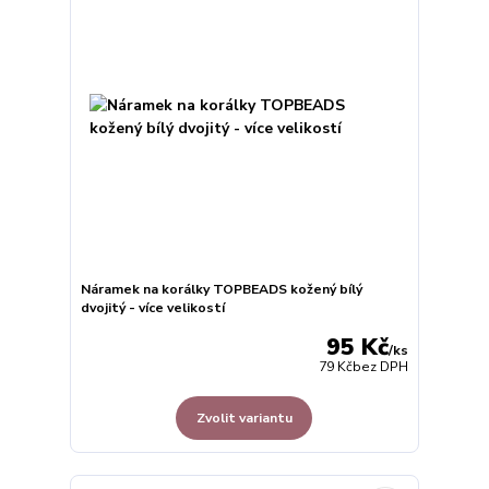
Náramek na korálky TOPBEADS kožený bílý
dvojitý - více velikostí
95 Kč
/
ks
79 Kč
bez DPH
Zvolit variantu