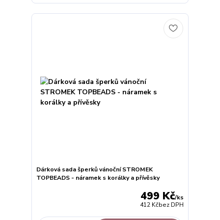
Dárková sada šperků vánoční STROMEK
TOPBEADS - náramek s korálky a přívěsky
499 Kč
/
ks
412 Kč
bez DPH