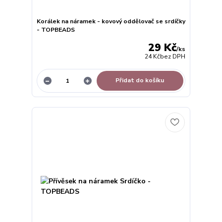
Korálek na náramek - kovový oddělovač se srdíčky
- TOPBEADS
29 Kč
/
ks
24 Kč
bez DPH
Přidat do košíku