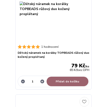
1 hodnocení
Dětský náramek na korálky TOPBEADS růžový duo
kožený proplétaný
79 Kč
/
ks
65 Kč
bez DPH
Přidat do košíku