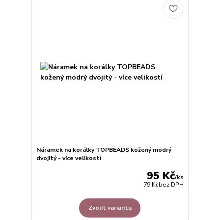
Náramek na korálky TOPBEADS kožený modrý
dvojitý - více velikostí
95 Kč
/
ks
79 Kč
bez DPH
Zvolit variantu