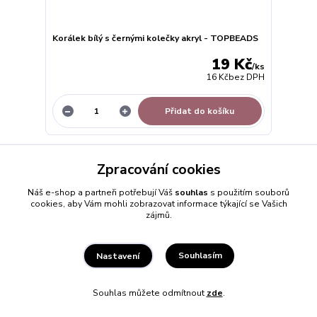
Korálek bílý s černými kolečky akryl - TOPBEADS
19 Kč
/
ks
16 Kč
bez DPH
Přidat do košíku
Zpracování cookies
Náš e-shop a partneři potřebují Váš
souhlas
s použitím souborů
cookies, aby Vám mohli zobrazovat informace týkající se Vašich
zájmů.
Souhlasím
Nastavení
Souhlas můžete odmítnout
zde
.