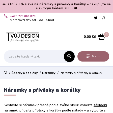
☀️Letní 20 % sleva na náramky s přívěsky a korálky – nakupujte se
slevovým kódem 2606. ❤️
+420 778 066 878
v pracovní dny od 9 do 16 hod.
0
0,00 Kč
Menu
Šperky a doplňky
Náramky
Náramky s přívěsky a korálky
Náramky s přívěsky a korálky
Sestavte si náramek přesně podle svého stylu! Vyberte
základní
náramek
, přidejte
přívěsky
a
korálky
podle nálady – a vytvořte si