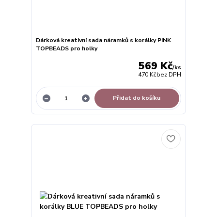
Dárková kreativní sada náramků s korálky PINK
TOPBEADS pro holky
569 Kč
/
ks
470 Kč
bez DPH
Přidat do košíku