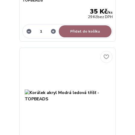
TOPBEADS
35 Kč
/
ks
29 Kč
bez DPH
Přidat do košíku