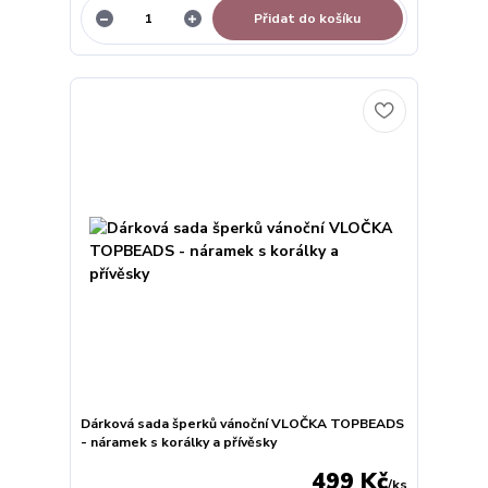
Přidat do košíku
Dárková sada šperků vánoční VLOČKA TOPBEADS
- náramek s korálky a přívěsky
499 Kč
/
ks