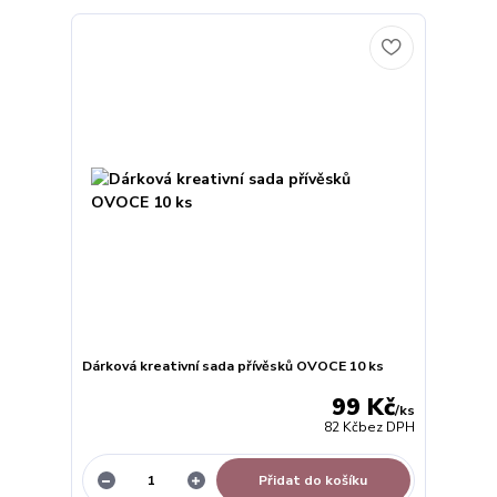
Dárková kreativní sada přívěsků OVOCE 10 ks
99 Kč
/
ks
82 Kč
bez DPH
Přidat do košíku