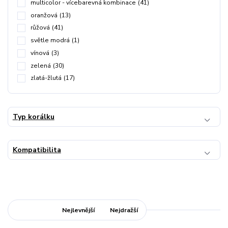
multicolor - vícebarevná kombinace
(41)
oranžová
(13)
růžová
(41)
světle modrá
(1)
vínová
(3)
zelená
(30)
zlatá-žlutá
(17)
Typ korálku
Kompatibilita
Nejnovější
Nejlevnější
Nejdražší