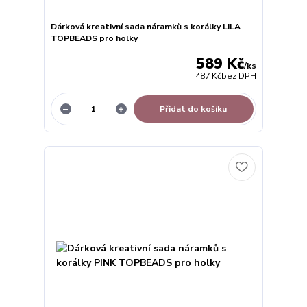
Dárková kreativní sada náramků s korálky LILA
TOPBEADS pro holky
589 Kč
/
ks
487 Kč
bez DPH
Přidat do košíku