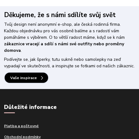
Děkujeme, že s námi sdílíte svůj svět
Tvůj design není anonymní e-shop, ale česká rodinná firma.
Každou objednávku pro vás osobně balíme a s radostí vám
pomáháme s výběrem. O to větší radost máme, když se k nám
zákaznice vracejí a sdílí s námi své outfity nebo proměny
domova
.
Podívejte se, jak šperky, tutu sukně nebo samolepky na zeď
vypadají ve skutečnosti, a inspirujte se fotkami od našich zákaznic.
Vaše inspirace
Důležité informace
Platba a poštovné
Obchodní podmínky