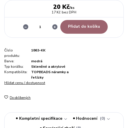
20 Kč
/
ks
17 Kč
bez DPH
Přidat do košíku
Číslo
1863-KK
produktu:
Barva:
modrá
Typ korálku:
Skleněné a akrylové
Kompatibilita:
TOPBEADS náramky a
řetízky
Hlídat cenu / dostupnost
Do oblíbených
Kompletní specifikace
Hodnocení
0