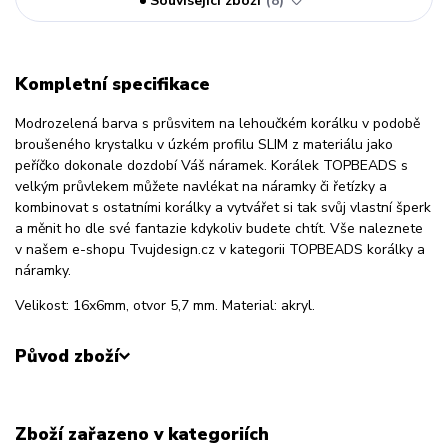
Související zboží
8
Kompletní specifikace
Modrozelená barva s průsvitem na lehoučkém korálku v podobě
broušeného krystalku v úzkém profilu SLIM z materiálu jako
peříčko dokonale dozdobí Váš náramek. Korálek TOPBEADS s
velkým průvlekem můžete navlékat na náramky či řetízky a
kombinovat s ostatními korálky a vytvářet si tak svůj vlastní šperk
a měnit ho dle své fantazie kdykoliv budete chtít. Vše naleznete
v našem e-shopu Tvujdesign.cz v kategorii TOPBEADS korálky a
náramky.
Velikost: 16x6mm, otvor 5,7 mm. Material: akryl.
Původ zboží
Zboží zařazeno v kategoriích