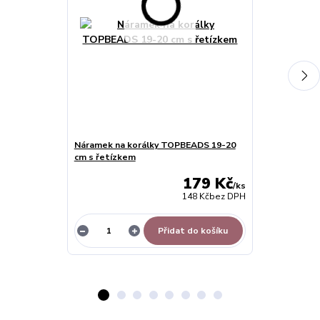
Náramek na korálky TOPBEADS 19-20
Korálek rondel
cm s řetízkem
krystaly - T
179 Kč
/
ks
148 Kč
bez DPH
Přidat do košíku