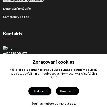
Náramky s korálky a přívěsky
Dekorační polštáře
Samolepky na zeď
Kontakty
+420 778 066 878
v pracovní dny od 9 do 16 hod.
Zpracování cookies
info@tvujdesign.cz
Náš e-shop a partneři potřebují Váš
souhlas
s použitím souborů
cookies, aby Vám mohli zobrazovat informace týkající se Vašich
zájmů.
Souhlasím
Nastavení
Tvujdesign.cz
Souhlas můžete odmítnout
zde
.
Vytvořeno na
Eshop-rychle.cz