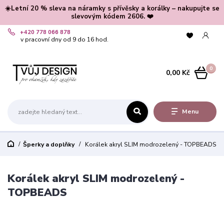
☀️Letní 20 % sleva na náramky s přívěsky a korálky – nakupujte se
slevovým kódem 2606. ❤️
+420 778 066 878
v pracovní dny od 9 do 16 hod.
0
0,00 Kč
Menu
Šperky a doplňky
Korálek akryl SLIM modrozelený - TOPBEADS
Korálek akryl SLIM modrozelený -
TOPBEADS