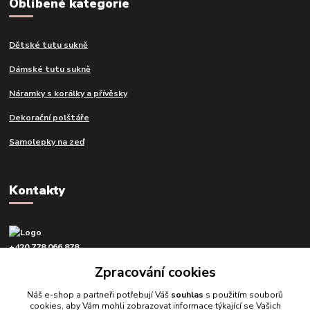
Oblíbené kategorie
Dětské tutu sukně
Dámské tutu sukně
Náramky s korálky a přívěsky
Dekorační polštáře
Samolepky na zeď
Kontakty
+420 778 066 878
v pracovní dny od 9 do 16 hod.
Zpracování cookies
info@tvujdesign.cz
Náš e-shop a partneři potřebují Váš
souhlas
s použitím souborů
cookies, aby Vám mohli zobrazovat informace týkající se Vašich