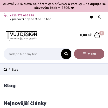
☀️Letní 20 % sleva na náramky s přívěsky a korálky – nakupujte se
slevovým kódem 2606. ❤️
+420 778 066 878
v pracovní dny od 9 do 16 hod.
0
0,00 Kč
Menu
Blog
Blog
Nejnovější články