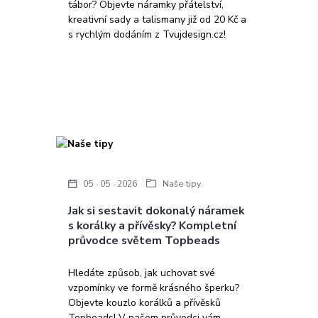
tábor? Objevte náramky přátelství,
kreativní sady a talismany již od 20 Kč a
s rychlým dodáním z Tvujdesign.cz!
05
05
2026
Naše tipy
Jak si sestavit dokonalý náramek
s korálky a přívěsky? Kompletní
průvodce světem Topbeads
Hledáte způsob, jak uchovat své
vzpomínky ve formě krásného šperku?
Objevte kouzlo korálků a přívěsků
Topbeads! V našem průvodci vám