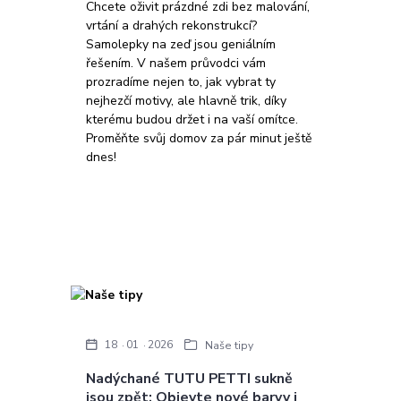
Chcete oživit prázdné zdi bez malování,
vrtání a drahých rekonstrukcí?
Samolepky na zeď jsou geniálním
řešením. V našem průvodci vám
prozradíme nejen to, jak vybrat ty
nejhezčí motivy, ale hlavně trik, díky
kterému budou držet i na vaší omítce.
Proměňte svůj domov za pár minut ještě
dnes!
18
01
2026
Naše tipy
Nadýchané TUTU PETTI sukně
jsou zpět: Objevte nové barvy i