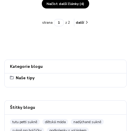
Načíst další články (4)
strana
z 2
další
Kategorie blogu
Naše tipy
Štítky blogu
tutu petti sukně
dětská móda
nadýchané sukně
sukně pro holčičky
podkolenky s volánkem