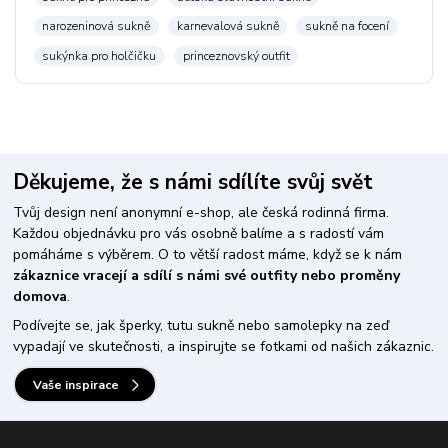
narozeninová sukně
karnevalová sukně
sukně na focení
sukýnka pro holčičku
princeznovský outfit
Děkujeme, že s námi sdílíte svůj svět
Tvůj design není anonymní e-shop, ale česká rodinná firma.
Každou objednávku pro vás osobně balíme a s radostí vám
pomáháme s výběrem. O to větší radost máme, když se k nám
zákaznice vracejí a sdílí s námi své outfity nebo proměny
domova
.
Podívejte se, jak šperky, tutu sukně nebo samolepky na zeď
vypadají ve skutečnosti, a inspirujte se fotkami od našich zákaznic.
Vaše inspirace