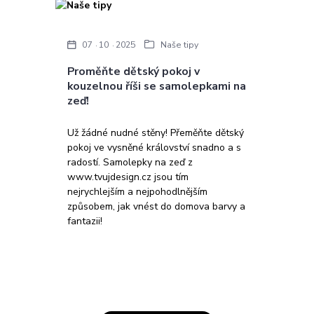
07
10
2025
Naše tipy
Proměňte dětský pokoj v
kouzelnou říši se samolepkami na
zeď!
Už žádné nudné stěny! Přeměňte dětský
pokoj ve vysněné království snadno a s
radostí. Samolepky na zeď z
www.tvujdesign.cz jsou tím
nejrychlejším a nejpohodlnějším
způsobem, jak vnést do domova barvy a
fantazii!