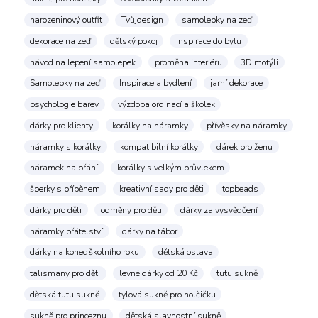
narozeninový outfit
Tvůjdesign
samolepky na zeď
dekorace na zeď
dětský pokoj
inspirace do bytu
návod na lepení samolepek
proměna interiéru
3D motýli
Samolepky na zeď
Inspirace a bydlení
jarní dekorace
psychologie barev
výzdoba ordinací a školek
dárky pro klienty
korálky na náramky
přívěsky na náramky
náramky s korálky
kompatibilní korálky
dárek pro ženu
náramek na přání
korálky s velkým průvlekem
šperky s příběhem
kreativní sady pro děti
topbeads
dárky pro děti
odměny pro děti
dárky za vysvědčení
náramky přátelství
dárky na tábor
dárky na konec školního roku
dětská oslava
talismany pro děti
levné dárky od 20 Kč
tutu sukně
dětská tutu sukně
tylová sukně pro holčičku
sukně pro princeznu
dětská slavnostní sukně