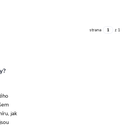
strana
z 1
ky?
ného
ašem
íru, jak
jsou