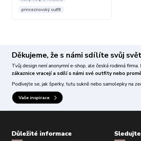
princeznovský outfit
Děkujeme, že s námi sdílíte svůj svě
Tvůj design není anonymní e-shop, ale česká rodinná firm
zákaznice vracejí a sdílí s námi své outfity nebo pro
Podívejte se, jak šperky, tutu sukně nebo samolepky na zeď 
Vaše inspirace
Důležité informace
Sledujte