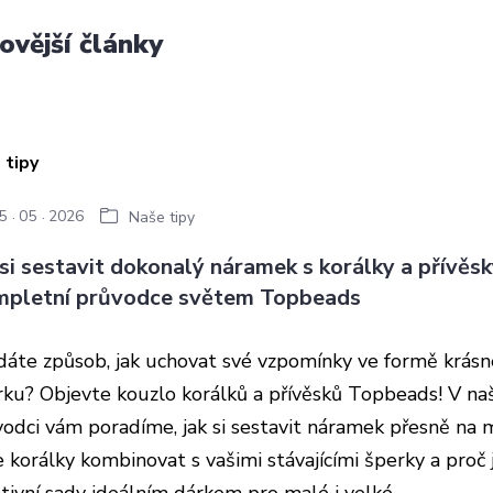
ovější články
5
05
2026
Naše tipy
 si sestavit dokonalý náramek s korálky a přívěs
pletní průvodce světem Topbeads
dáte způsob, jak uchovat své vzpomínky ve formě krás
rku? Objevte kouzlo korálků a přívěsků Topbeads! V n
odci vám poradíme, jak si sestavit náramek přesně na m
 korálky kombinovat s vašimi stávajícími šperky a proč 