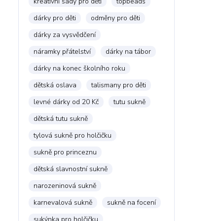
kreativní sady pro děti
topbeads
dárky pro děti
odměny pro děti
dárky za vysvědčení
náramky přátelství
dárky na tábor
dárky na konec školního roku
dětská oslava
talismany pro děti
levné dárky od 20 Kč
tutu sukně
dětská tutu sukně
tylová sukně pro holčičku
sukně pro princeznu
dětská slavnostní sukně
narozeninová sukně
karnevalová sukně
sukně na focení
sukýnka pro holčičku