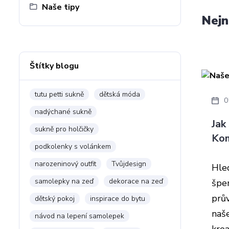
Naše tipy
Nejn
Štítky blogu
tutu petti sukně
dětská móda
0
nadýchané sukně
Jak
sukně pro holčičky
Kom
podkolenky s volánkem
narozeninový outfit
Tvůjdesign
Hle
samolepky na zeď
dekorace na zeď
špe
prův
dětský pokoj
inspirace do bytu
naše
návod na lepení samolepek