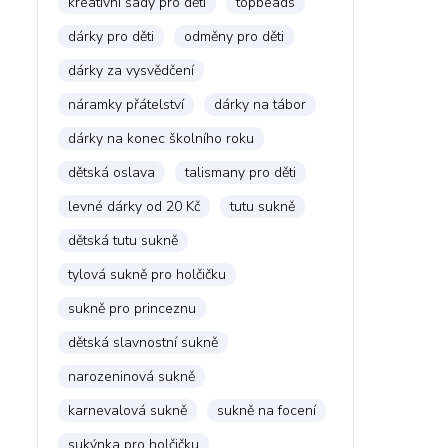
kreativní sady pro děti
topbeads
dárky pro děti
odměny pro děti
dárky za vysvědčení
náramky přátelství
dárky na tábor
dárky na konec školního roku
dětská oslava
talismany pro děti
levné dárky od 20 Kč
tutu sukně
dětská tutu sukně
tylová sukně pro holčičku
sukně pro princeznu
dětská slavnostní sukně
narozeninová sukně
karnevalová sukně
sukně na focení
sukýnka pro holčičku