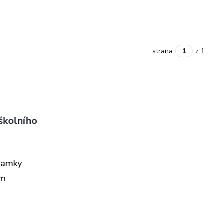
strana
z 1
školního
áramky
ým