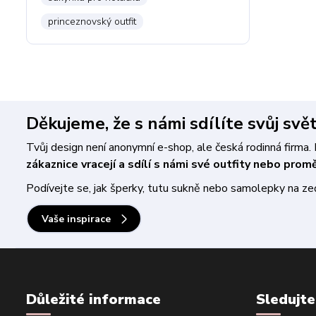
princeznovský outfit
Děkujeme, že s námi sdílíte svůj svě
Tvůj design není anonymní e-shop, ale česká rodinná firm
zákaznice vracejí a sdílí s námi své outfity nebo pro
Podívejte se, jak šperky, tutu sukně nebo samolepky na zeď 
Vaše inspirace
Důležité informace
Sledujte