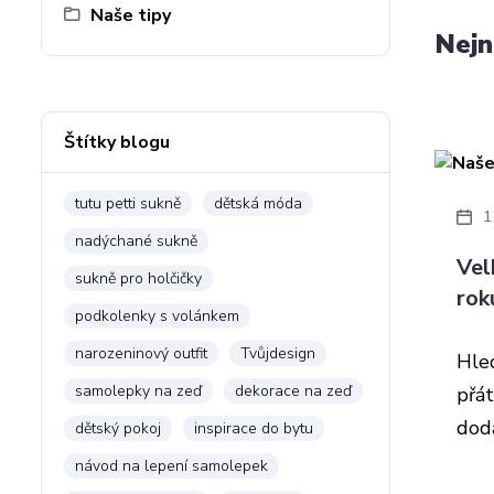
Naše tipy
Nejn
Štítky blogu
tutu petti sukně
dětská móda
1
nadýchané sukně
Vel
sukně pro holčičky
rok
podkolenky s volánkem
narozeninový outfit
Tvůjdesign
Hle
samolepky na zeď
dekorace na zeď
přát
dod
dětský pokoj
inspirace do bytu
návod na lepení samolepek