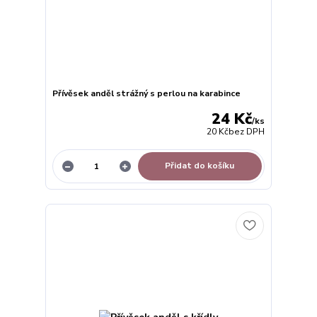
Přívěsek anděl strážný s perlou na karabince
24 Kč
/
ks
20 Kč
bez DPH
Přidat do košíku