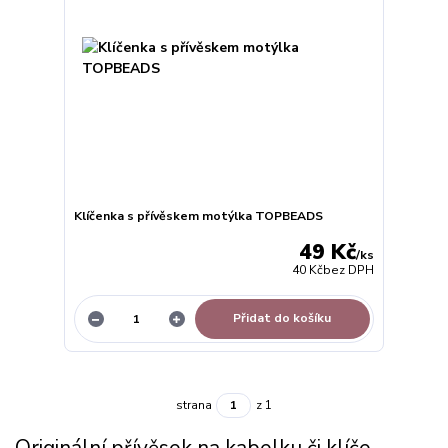
Klíčenka s přívěskem motýlka TOPBEADS
49 Kč
/
ks
40 Kč
bez DPH
Přidat do košíku
strana
z 1