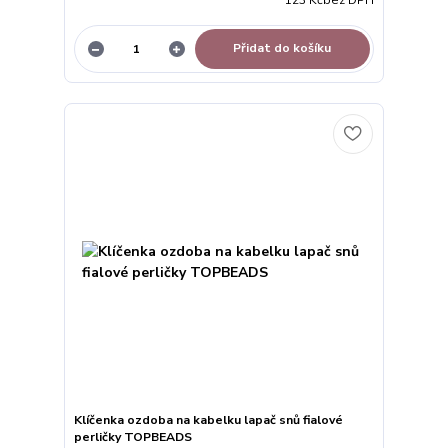
123 Kč
bez DPH
Přidat do košíku
Klíčenka ozdoba na kabelku lapač snů fialové
perličky TOPBEADS