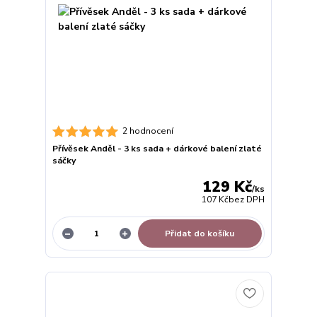
2 hodnocení
Přívěsek Anděl - 3 ks sada + dárkové balení zlaté
sáčky
129 Kč
/
ks
107 Kč
bez DPH
Přidat do košíku