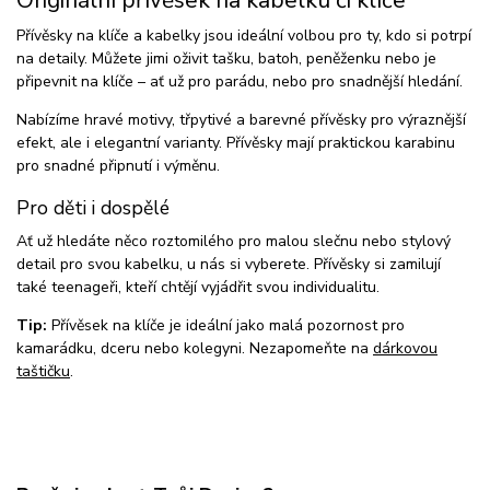
Originální přívěsek na kabelku či klíče
Přívěsky na klíče a kabelky jsou ideální volbou pro ty, kdo si potrpí
na detaily. Můžete jimi oživit tašku, batoh, peněženku nebo je
připevnit na klíče – ať už pro parádu, nebo pro snadnější hledání.
Nabízíme hravé motivy, třpytivé a barevné přívěsky pro výraznější
efekt, ale i elegantní varianty. Přívěsky mají praktickou karabinu
pro snadné připnutí i výměnu.
Pro děti i dospělé
Ať už hledáte něco roztomilého pro malou slečnu nebo stylový
detail pro svou kabelku, u nás si vyberete. Přívěsky si zamilují
také teenageři, kteří chtějí vyjádřit svou individualitu.
Tip:
Přívěsek na klíče je ideální jako malá pozornost pro
kamarádku, dceru nebo kolegyni. Nezapomeňte na
dárkovou
taštičku
.