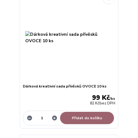
Dárková kreativní sada přívěsků OVOCE 10 ks
99 Kč
/
ks
82 Kč
bez DPH
Přidat do košíku