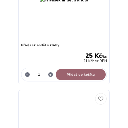
Přívěsek anděl s křídly
25 Kč
/
ks
21 Kč
bez DPH
Přidat do košíku