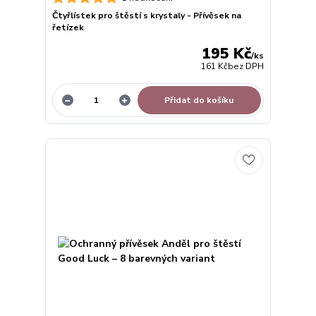
Čtyřlístek pro štěstí s krystaly - Přívěsek na
řetízek
195 Kč
/
ks
161 Kč
bez DPH
Přidat do košíku