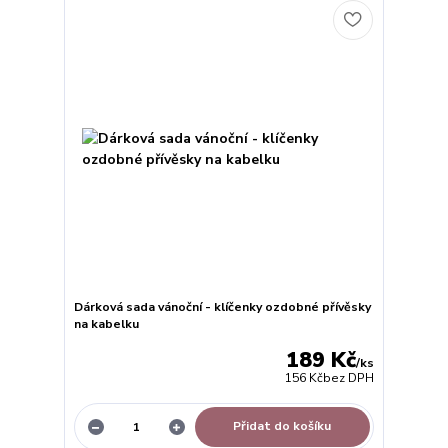
Dárková sada vánoční - klíčenky ozdobné přívěsky
na kabelku
189 Kč
/
ks
156 Kč
bez DPH
Přidat do košíku