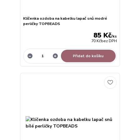
Klíčenka ozdoba na kabelku lapač snů modré
perličky TOPBEADS
85 Kč
/
ks
70 Kč
bez DPH
Přidat do košíku