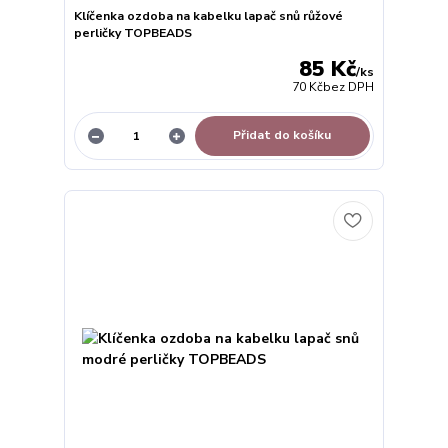
Klíčenka ozdoba na kabelku lapač snů růžové
perličky TOPBEADS
85 Kč
/
ks
70 Kč
bez DPH
Přidat do košíku