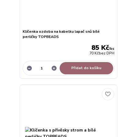
Klíčenka ozdoba na kabelku lapač snů bílé
perličky TOPBEADS
85 Kč
/
ks
70 Kč
bez DPH
Přidat do košíku