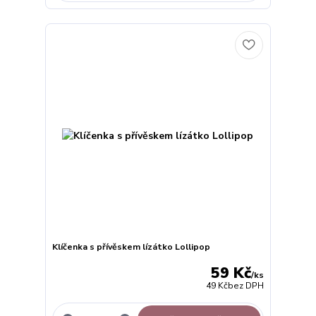
Klíčenka s přívěskem lízátko Lollipop
59 Kč
/
ks
49 Kč
bez DPH