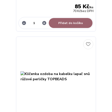
85 Kč
/
ks
70 Kč
bez DPH
Přidat do košíku