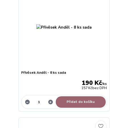
Přívěsek Anděl - 8 ks sada
190 Kč
/
ks
157 Kč
bez DPH
Přidat do košíku