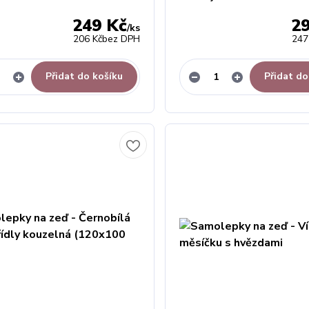
249 Kč
2
/
ks
206 Kč
bez DPH
247
Přidat do košíku
Přidat do