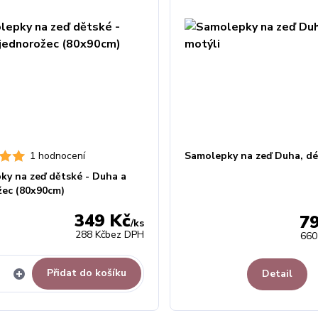
1 hodnocení
Samolepky na zeď Duha, déš
ky na zeď dětské - Duha a
žec (80x90cm)
349 Kč
7
/
ks
288 Kč
bez DPH
660
Přidat do košíku
Detail