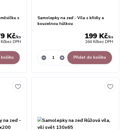
 měsíčku s
Samolepky na zeď - Víla s křídly a
kouzelnou hůlkou
79 Kč
199 Kč
/
ks
/
ks
 Kč
bez DPH
164 Kč
bez DPH
 košíku
Přidat do košíku