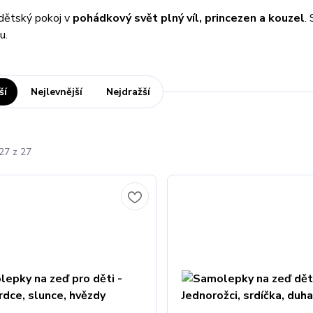
dětský pokoj v
pohádkový svět plný víl, princezen a kouzel
.
u.
ší
Nejlevnější
Nejdražší
27 z 27