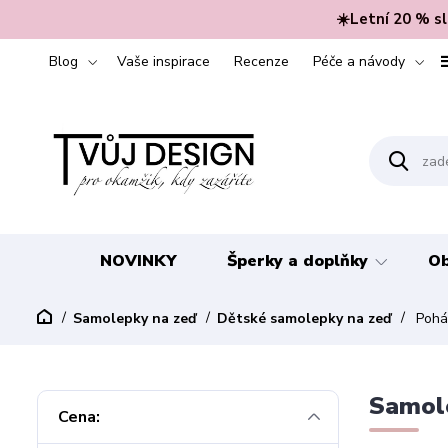
☀️Letní 20 % s
Blog
Vaše inspirace
Recenze
Péče a návody
NOVINKY
Šperky a doplňky
Ob
Samolepky na zeď
Dětské samolepky na zeď
Pohád
Samole
Cena: