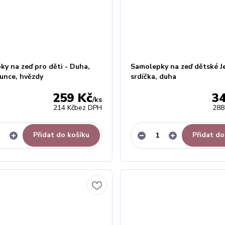
y na zeď pro děti - Duha,
Samolepky na zeď dětské J
lunce, hvězdy
srdíčka, duha
259 Kč
3
/
ks
214 Kč
bez DPH
288
Přidat do košíku
Přidat do