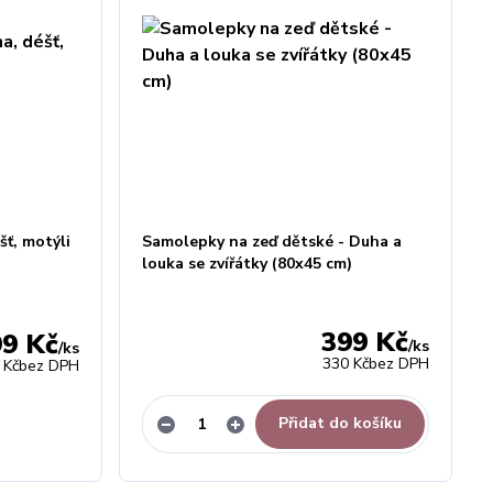
ť, motýli
Samolepky na zeď dětské - Duha a
louka se zvířátky (80x45 cm)
399 Kč
99 Kč
/
ks
/
ks
330 Kč
bez DPH
 Kč
bez DPH
Přidat do košíku