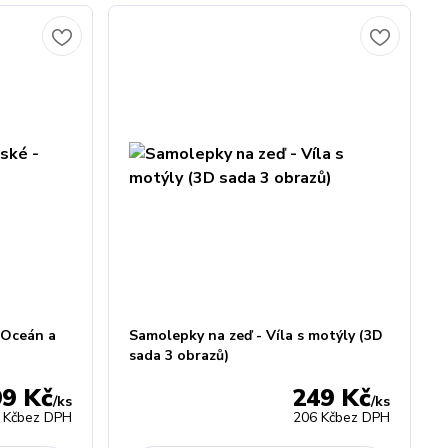
 Oceán a
Samolepky na zeď - Víla s motýly (3D
sada 3 obrazů)
99 Kč
249 Kč
/
ks
/
ks
 Kč
bez DPH
206 Kč
bez DPH