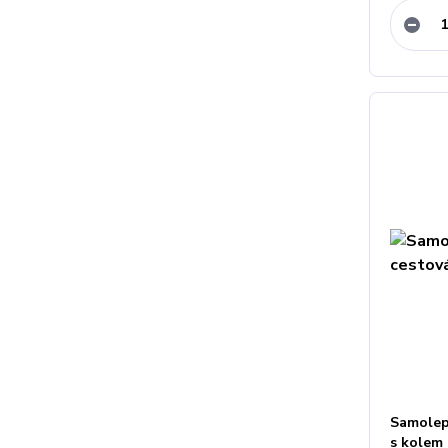
Samolepk
s kolem