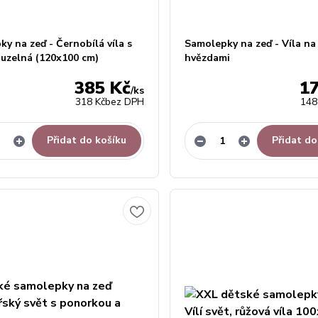
y na zeď - Černobílá víla s
Samolepky na zeď - Víla na
ouzelná (120x100 cm)
hvězdami
385 Kč
1
/
ks
318 Kč
bez DPH
148
Přidat do košíku
Přidat do