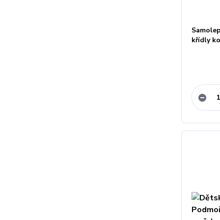
Samolepk
křídly k