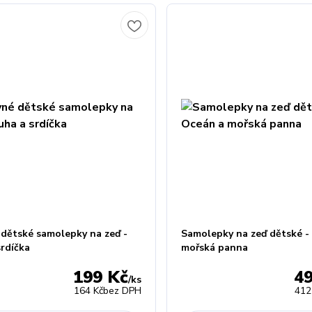
 dětské samolepky na zeď -
Samolepky na zeď dětské -
srdíčka
mořská panna
199 Kč
4
/
ks
164 Kč
bez DPH
412