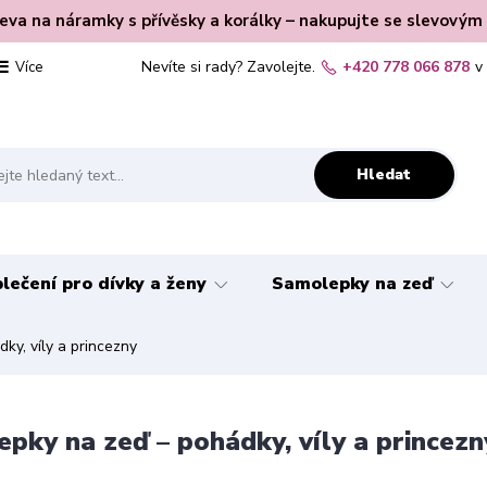
leva na náramky s přívěsky a korálky – nakupujte se slevovým
Nevíte si rady? Zavolejte.
+420 778 066 878
v
Více
Hledat
lečení pro dívky a ženy
Samolepky na zeď
ky, víly a princezny
pky na zeď – pohádky, víly a princezn