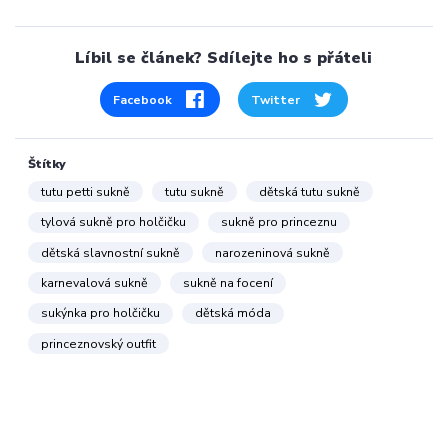
Líbil se článek? Sdílejte ho s přáteli
Facebook
Twitter
Štítky
tutu petti sukně
tutu sukně
dětská tutu sukně
tylová sukně pro holčičku
sukně pro princeznu
dětská slavnostní sukně
narozeninová sukně
karnevalová sukně
sukně na focení
sukýnka pro holčičku
dětská móda
princeznovský outfit