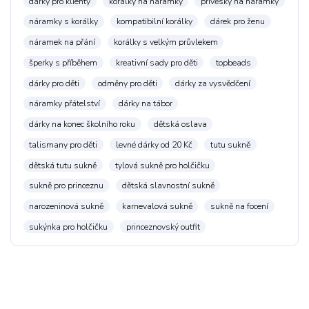
dárky pro klienty
korálky na náramky
přívěsky na náramky
náramky s korálky
kompatibilní korálky
dárek pro ženu
náramek na přání
korálky s velkým průvlekem
šperky s příběhem
kreativní sady pro děti
topbeads
dárky pro děti
odměny pro děti
dárky za vysvědčení
náramky přátelství
dárky na tábor
dárky na konec školního roku
dětská oslava
talismany pro děti
levné dárky od 20 Kč
tutu sukně
dětská tutu sukně
tylová sukně pro holčičku
sukně pro princeznu
dětská slavnostní sukně
narozeninová sukně
karnevalová sukně
sukně na focení
sukýnka pro holčičku
princeznovský outfit