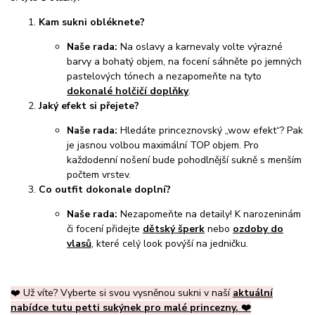
Kam sukni obléknete?
Naše rada:
Na oslavy a karnevaly volte výrazné
barvy a bohatý objem, na focení sáhněte po jemných
pastelových tónech a nezapomeňte na tyto
dokonalé holčičí doplňky
.
Jaký efekt si přejete?
Naše rada:
Hledáte princeznovský „wow efekt“? Pak
je jasnou volbou maximální TOP objem. Pro
každodenní nošení bude pohodlnější sukně s menším
počtem vrstev.
Co outfit dokonale doplní?
Naše rada:
Nezapomeňte na detaily! K narozeninám
či focení přidejte
dětský šperk
nebo
ozdoby do
vlasů
, které celý look povýší na jedničku.
❤️ Už víte? Vyberte si svou vysněnou sukni v naší
aktuální
nabídce
tutu petti sukýnek pro malé princezny. ❤️