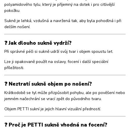
polyamidového tylu, který je příjemný na dotek i pro citlivější
pokožku.
Sukně je lehká, vzdušná a navržená tak, aby byla pohodlná i při
delším nošení.
❓ Jak dlouho sukně vydrží?
Při správné péči si sukně udrží svůj tvar i objem spoustu let.
Lze ji opakovaně použít na oslavy, focení i další speciální
příležitosti.
❓ Neztratí sukně objem po nošení?
Krátkodobě se tyl může přizpůsobit pohybu, ale po pověšení nebo
jemném načechrání se vrací zpět do původního tvaru.
Objem PETTI sukní je jejich hlavní vizuální předností.
❓ Proč je PETTI sukně vhodná na focení?