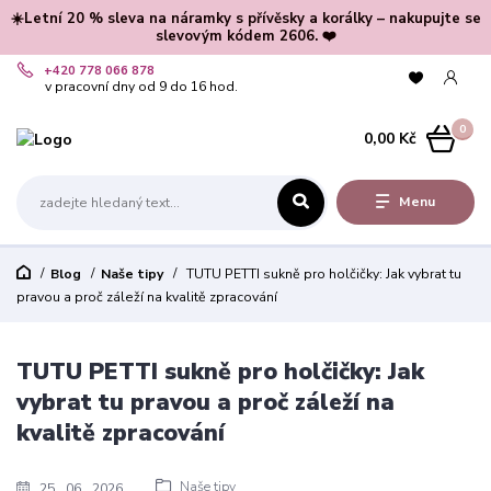
☀️Letní 20 % sleva na náramky s přívěsky a korálky – nakupujte se
slevovým kódem 2606. ❤️
+420 778 066 878
v pracovní dny od 9 do 16 hod.
0
0,00 Kč
Menu
Blog
Naše tipy
TUTU PETTI sukně pro holčičky: Jak vybrat tu
pravou a proč záleží na kvalitě zpracování
TUTU PETTI sukně pro holčičky: Jak
vybrat tu pravou a proč záleží na
kvalitě zpracování
Naše tipy
25
06
2026