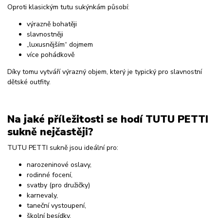
Oproti klasickým tutu sukýnkám působí:
výrazně bohatěji
slavnostněji
„luxusnějším“ dojmem
více pohádkově
Díky tomu vytváří výrazný objem, který je typický pro slavnostní
dětské outfity.
Na jaké příležitosti se hodí TUTU PETTI
sukně nejčastěji?
TUTU PETTI sukně jsou ideální pro:
narozeninové oslavy,
rodinné focení,
svatby (pro družičky)
karnevaly,
taneční vystoupení,
školní besídky,