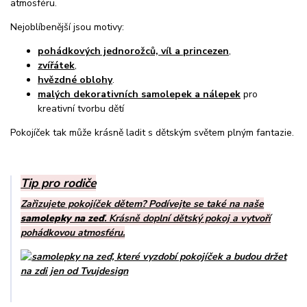
atmosféru.
Nejoblíbenější jsou motivy:
pohádkových jednorožců, víl a princezen
,
zvířátek
,
hvězdné oblohy
.
malých dekorativních samolepek a nálepek
pro
kreativní tvorbu dětí
Pokojíček tak může krásně ladit s dětským světem plným fantazie.
Tip pro rodiče
Zařizujete pokojíček dětem? Podívejte se také na naše
samolepky na zeď
. Krásně doplní dětský pokoj a vytvoří
pohádkovou atmosféru.