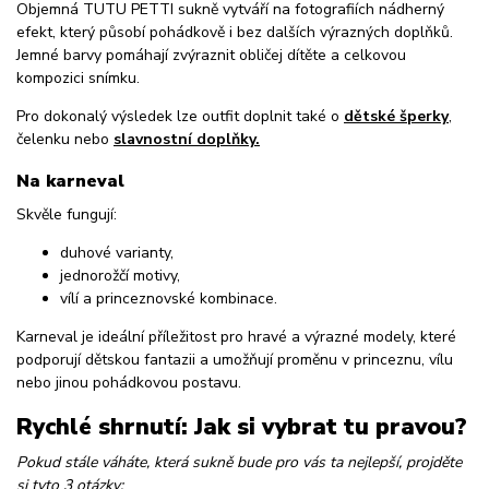
Objemná TUTU PETTI sukně vytváří na fotografiích nádherný
efekt, který působí pohádkově i bez dalších výrazných doplňků.
Jemné barvy pomáhají zvýraznit obličej dítěte a celkovou
kompozici snímku.
Pro dokonalý výsledek lze outfit doplnit také o
dětské šperky
,
čelenku nebo
slavnostní doplňky.
Na karneval
Skvěle fungují:
duhové varianty,
jednorožčí motivy,
vílí a princeznovské kombinace.
Karneval je ideální příležitost pro hravé a výrazné modely, které
podporují dětskou fantazii a umožňují proměnu v princeznu, vílu
nebo jinou pohádkovou postavu.
Rychlé shrnutí: Jak si vybrat tu pravou?
Pokud stále váháte, která sukně bude pro vás ta nejlepší, projděte
si tyto 3 otázky: