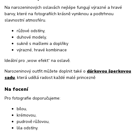
Na narozeninových oslavách nejlépe fungují výrazné a hravé
barvy, které na fotografiích krásně vyniknou a podtrhnou
slavnostní atmosféru.
růžové odstíny,
duhové modely,
sukně s mašlemi a doplňky
výrazné, hravé kombinace
Ideální pro „wow efekt“ na oslavě.
Narozeninový outfit můžete doplnit také o
dárkovou šperkovou
sadu
, která udělá radost každé malé princezně
Na focení
Pro fotografie doporučujeme:
bílou,
krémovou,
pudrově růžovou,
lila odstíny.