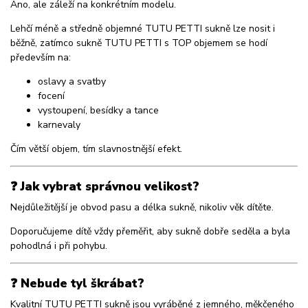
Ano, ale záleží na konkrétním modelu.
Lehčí méně a středně objemné TUTU PETTI sukně lze nosit i
běžně, zatímco sukně TUTU PETTI s TOP objemem se hodí
především na:
oslavy a svatby
focení
vystoupení, besídky a tance
karnevaly
Čím větší objem, tím slavnostnější efekt.
❓ Jak vybrat správnou velikost?
Nejdůležitější je obvod pasu a délka sukně, nikoliv věk dítěte.
Doporučujeme dítě vždy přeměřit, aby sukně dobře seděla a byla
pohodlná i při pohybu.
❓ Nebude tyl škrábat?
Kvalitní TUTU PETTI sukně jsou vyráběné z jemného, měkčeného