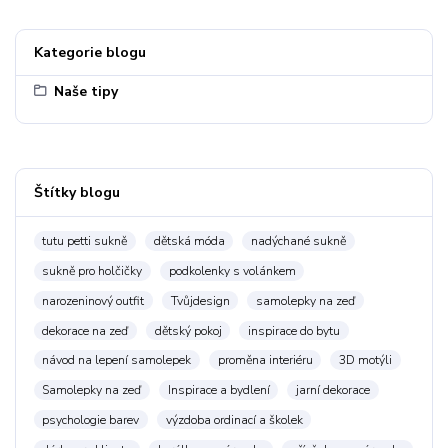
Kategorie blogu
Naše tipy
Štítky blogu
tutu petti sukně
dětská móda
nadýchané sukně
sukně pro holčičky
podkolenky s volánkem
narozeninový outfit
Tvůjdesign
samolepky na zeď
dekorace na zeď
dětský pokoj
inspirace do bytu
návod na lepení samolepek
proměna interiéru
3D motýli
Samolepky na zeď
Inspirace a bydlení
jarní dekorace
psychologie barev
výzdoba ordinací a školek