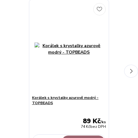
Korálek s krystalky azurově modrý -
Náramek na k
TOPBEADS
cm s řetízke
89 Kč
/
ks
74 Kč
bez DPH