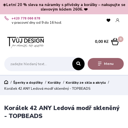
☀️Letní 20 % sleva na náramky s přívěsky a korálky – nakupujte se
slevovým kódem 2606. ❤️
+420 778 066 878
v pracovní dny od 9 do 16 hod.
0
0,00 Kč
Menu
Šperky a doplňky
Korálky
Korálky ze skla a akrylu
Korálek 42 ANY Ledová modř skleněný - TOPBEADS
Korálek 42 ANY Ledová modř skleněný
- TOPBEADS