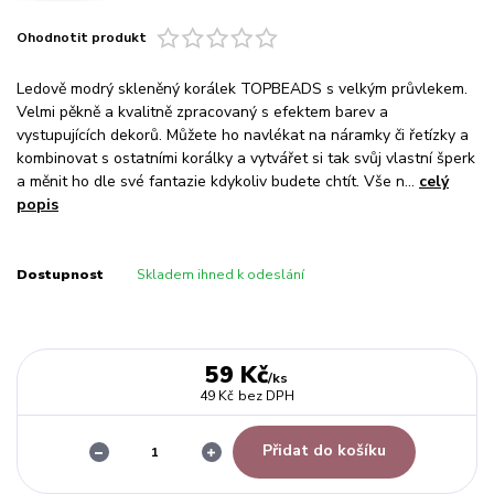
Ohodnotit produkt
Ledově modrý skleněný korálek TOPBEADS s velkým průvlekem.
Velmi pěkně a kvalitně zpracovaný s efektem barev a
vystupujících dekorů. Můžete ho navlékat na náramky či řetízky a
kombinovat s ostatními korálky a vytvářet si tak svůj vlastní šperk
a měnit ho dle své fantazie kdykoliv budete chtít. Vše n...
celý
popis
Dostupnost
Skladem ihned k odeslání
59 Kč
/
ks
49 Kč
bez DPH
Přidat do košíku