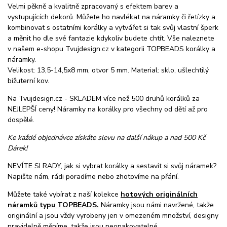
Velmi pěkně a kvalitně zpracovaný s efektem barev a
vystupujících dekorů. Můžete ho navlékat na náramky či řetízky a
kombinovat s ostatními korálky a vytvářet si tak svůj vlastní šperk
a měnit ho dle své fantazie kdykoliv budete chtít. Vše naleznete
v našem e-shopu Tvujdesign.cz v kategorii TOPBEADS korálky a
náramky.
Velikost: 13,5-14,5x8 mm, otvor 5 mm. Material: sklo, ušlechtilý
bižuterní kov.
Na Tvujdesign.cz - SKLADEM více než 500 druhů korálků za
NEJLEPŠÍ ceny! Náramky na korálky pro všechny od dětí až pro
dospělé.
Ke každé objednávce získáte slevu na další nákup a nad 500 Kč
Dárek!
NEVÍTE SI RADY, jak si vybrat korálky a sestavit si svůj náramek?
Napište nám, rádi poradíme nebo zhotovíme na přání.
Můžete také vybírat z naší kolekce
hotových originálních
náramků typu TOPBEADS.
Náramky jsou námi navržené, takže
originální a jsou vždy vyrobeny jen v omezeném množství, designy
pravidelně měníme, takže jsou neopakovatelné.