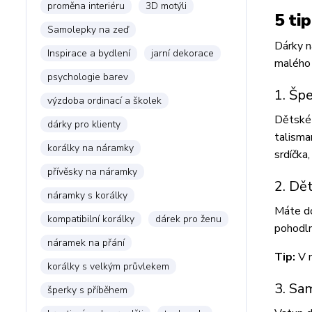
proměna interiéru
3D motýli
5 ti
Samolepky na zeď
Dárky n
Inspirace a bydlení
jarní dekorace
malého 
psychologie barev
1. Šp
výzdoba ordinací a školek
Dětské 
dárky pro klienty
talisma
korálky na náramky
srdíčka
přívěsky na náramky
2. Dě
náramky s korálky
Máte do
kompatibilní korálky
dárek pro ženu
pohodln
náramek na přání
Tip:
V 
korálky s velkým průvlekem
3. Sa
šperky s příběhem