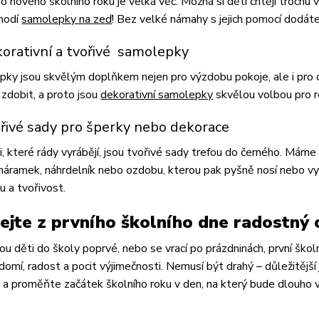
o nového školního roku je velká věc. Možná si děti chtějí trochu 
hodí
samolepky na zeď
! Bez velké námahy s jejich pomocí dodát
korativní a tvořivé samolepky
ky jsou skvělým doplňkem nejen pro výzdobu pokoje, ale i pro o
a zdobit, a proto jsou
dekorativní samolepky
skvělou volbou pro ro
ořivé sady pro šperky nebo dekorace
i, které rády vyrábějí, jsou tvořivé sady trefou do černého. Máme
 náramek, náhrdelník nebo ozdobu, kterou pak pyšně nosí nebo vyst
u a tvořivost.
ejte z prvního školního dne radostný
dou děti do školy poprvé, nebo se vrací po prázdninách, první ško
omí, radost a pocit výjimečnosti. Nemusí být drahý – důležitější 
 a proměňte začátek školního roku v den, na který bude dlouho 