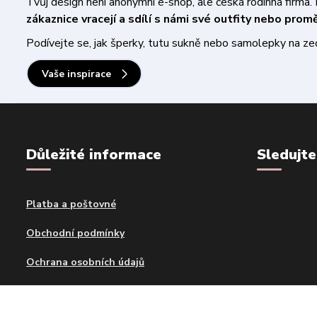
Tvůj design není anonymní e-shop, ale česká rodinná firm
zákaznice vracejí a sdílí s námi své outfity nebo pro
Podívejte se, jak šperky, tutu sukně nebo samolepky na zeď 
Vaše inspirace
Důležité informace
Sledujte
Platba a poštovné
Obchodní podmínky
Ochrana osobních údajů
Kontakty