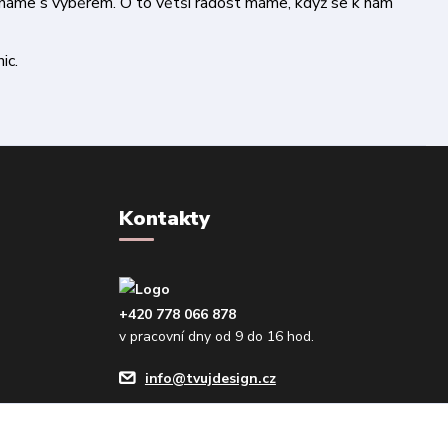
áháme s výběrem. O to větší radost máme, když se k nám
ic.
Kontakty
+420 778 066 878
v pracovní dny od 9 do 16 hod.
info@tvujdesign.cz