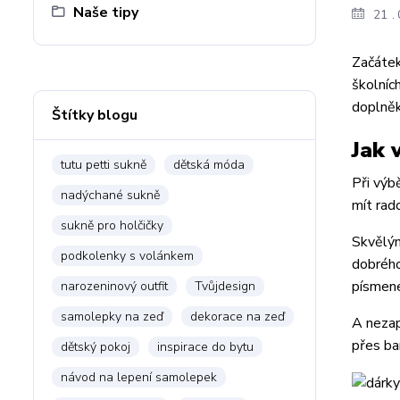
Naše tipy
21
Začátek
školníc
doplněk
Štítky blogu
Jak 
tutu petti sukně
dětská móda
Při výb
nadýchané sukně
mít rad
sukně pro holčičky
Skvělým
podkolenky s volánkem
dobrého
písmen
narozeninový outfit
Tvůjdesign
samolepky na zeď
dekorace na zeď
A neza
přes ba
dětský pokoj
inspirace do bytu
návod na lepení samolepek