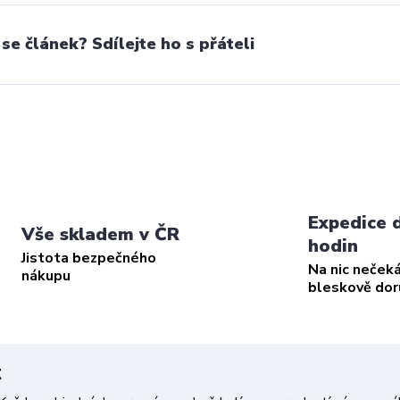
 se článek? Sdílejte ho s přáteli
Expedice 
Vše skladem v ČR
hodin
Jistota bezpečného
Na nic neček
nákupu
bleskově do
t