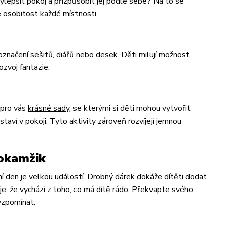
vylepšit pokoj a přizpůsobit jej podle sebe? Na to se
e osobitost každé místnosti.
značení sešitů, diářů nebo desek. Děti milují možnost
zvoj fantazie.
 pro vás
krásné sady
, se kterými si děti mohou vytvořit
aví v pokoji. Tyto aktivity zároveň rozvíjejí jemnou
 okamžik
lní den je velkou událostí. Drobný dárek dokáže dítěti dodat
je, že vychází z toho, co má dítě rádo. Překvapte svého
vzpomínat.