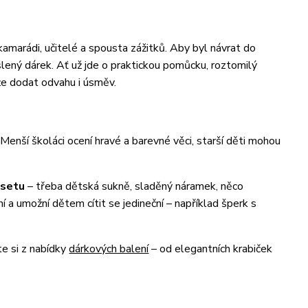
kamarádi, učitelé a spousta zážitků. Aby byl návrat do
šlený dárek. Ať už jde o praktickou pomůcku, roztomilý
že dodat odvahu i úsměv.
. Menší školáci ocení hravé a barevné věci, starší děti mohou
 setu
– třeba dětská sukně, sladěný náramek, něco
 a umožní dětem cítit se jedineční – například šperk s
te si z nabídky
dárkových balení
– od elegantních krabiček