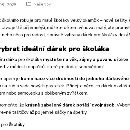
Naše tipy
08
2025
 školního roku je pro malé školáky velký okamžik – nové sešity, 
h lavic ještě příjemnější, můžete dětem věnovat malý, ale promy
 nebo něco pro radost, správně vybraný dárek pro školáky doká
vybrat ideální dárek pro školáka
ěru dárku pro školáka
myslete na věk, zájmy a povahu dítěte
ost z módních doplňků, které jim dodají sebevědomí.
 tipem je
kombinace více drobností do jednoho dárkového
 na zub a sada nových pastelek. Přidejte něco, co dárek ozvláštní
em nebo samolepku s oblíbeným zvířátkem.
pomeňte, že
krásně zabalený dárek potěší dvojnásob
. Vyber
revné taštičky až po jemné sáčky na šperky.