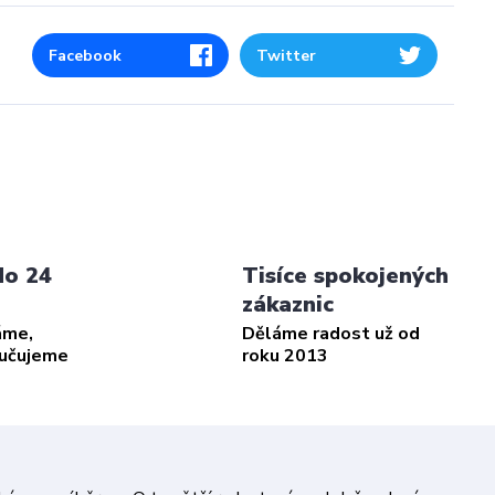
Facebook
Twitter
do 24
Tisíce spokojených
zákaznic
áme,
Děláme radost už od
ručujeme
roku 2013