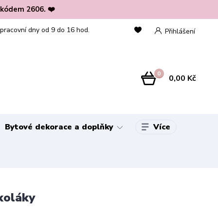
 kódem 2606. ❤️
 pracovní dny od 9 do 16 hod.
Přihlášení
0
0,00 Kč
Více
Bytové dekorace a doplňky
koláky