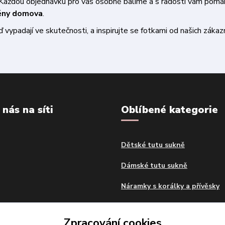
a. Každou objednávku pro vás osobně balíme a s radostí vám pom
měny domova
.
vypadají ve skutečnosti, a inspirujte se fotkami od našich zákazn
 nás na síti
Oblíbené kategorie
Dětské tutu sukně
Dámské tutu sukně
Náramky s korálky a přívěsky
Dekorační polštáře
Zpracování cookies