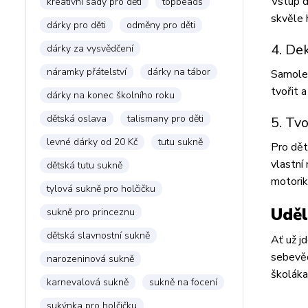
Vstup d
kreativní sady pro děti
topbeads
skvěle 
dárky pro děti
odměny pro děti
4. De
dárky za vysvědčení
náramky přátelství
dárky na tábor
Samolep
tvořit 
dárky na konec školního roku
dětská oslava
talismany pro děti
5. Tv
levné dárky od 20 Kč
tutu sukně
Pro dět
vlastní
dětská tutu sukně
motorik
tylová sukně pro holčičku
Uděl
sukně pro princeznu
dětská slavnostní sukně
Ať už j
sebevěd
narozeninová sukně
školáka
karnevalová sukně
sukně na focení
sukýnka pro holčičku