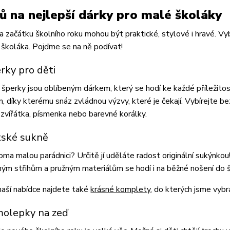
pů na nejlepší dárky pro malé školáky
a začátku školního roku mohou být praktické, stylové i hravé. Vy
školáka. Pojďme se na ně podívat!
erky pro děti
šperky jsou oblíbeným dárkem, který se hodí ke každé příležitost
n, díky kterému snáz zvládnou výzvy, které je čekají. Vybírejte b
, zvířátka, písmenka nebo barevné korálky.
tské sukně
ma malou parádnici? Určitě jí uděláte radost originální sukýnkou
ým střihům a pružným materiálům se hodí i na běžné nošení do 
naší nabídce najdete také
krásné komplety
, do kterých jsme vybra
molepky na zeď