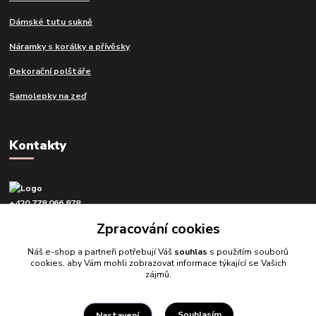
Dámské tutu sukně
Náramky s korálky a přívěsky
Dekorační polštáře
Samolepky na zeď
Kontakty
+420 778 066 878
v pracovní dny od 9 do 16 hod.
Zpracování cookies
info@tvujdesign.cz
Náš e-shop a partneři potřebují Váš
souhlas
s použitím souborů
cookies, aby Vám mohli zobrazovat informace týkající se Vašich
zájmů.
Souhlasím
Nastavení