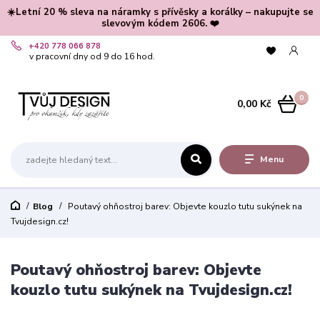
☀️Letní 20 % sleva na náramky s přívěsky a korálky – nakupujte se
slevovým kódem 2606. ❤️
+420 778 066 878
v pracovní dny od 9 do 16 hod.
0
0,00 Kč
Menu
Blog
Poutavý ohňostroj barev: Objevte kouzlo tutu sukýnek na
Tvujdesign.cz!
Poutavý ohňostroj barev: Objevte
kouzlo tutu sukýnek na Tvujdesign.cz!