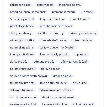
dekorace na zeď
dětský pokoj
inspirace do bytu
návod na lepení samolepek
proměna interiéru
3D motýli
Samolepky na zeď
Inspirace a bydlení
jarní dekorace
psychologie barev
výzdoba ordinací a školek
dárky pro klienty
korálky na náramky
přívěsky na náramky
náramky s korálky
kompatibilní korálky
dárek pro ženu
náramek na přání
korálky s velkým průvlekem
šperky s příběhem
kreativní sady pro děti
topbeads
dárky pro děti
odměny pro děti
dárky za vysvědčení
náramky přátelství
dárky na tábor
dárky na konec školního roku
dětská oslava
talismany pro děti
levné dárky od 20 Kč
tutu sukně
dětská tutu sukně
tylová sukně pro holčičku
sukně pro princeznu
dětská slavnostní sukně
narozeninová sukně
karnevalová sukně
sukně na focení