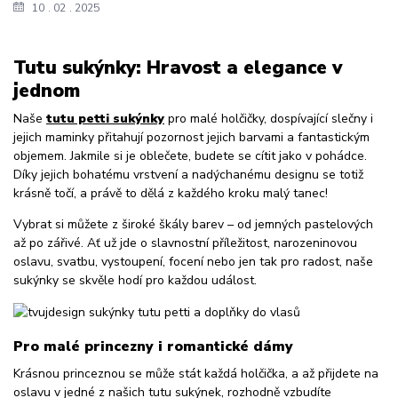
10
02
2025
Tutu sukýnky: Hravost a elegance v
jednom
Naše
tutu petti sukýnky
pro malé holčičky, dospívající slečny i
jejich maminky přitahují pozornost jejich barvami a fantastickým
objemem. Jakmile si je oblečete, budete se cítit jako v pohádce.
Díky jejich bohatému vrstvení a nadýchanému designu se totiž
krásně točí, a právě to dělá z každého kroku malý tanec!
Vybrat si můžete z široké škály barev – od jemných pastelových
až po zářivé. Ať už jde o slavnostní příležitost, narozeninovou
oslavu, svatbu, vystoupení, focení nebo jen tak pro radost, naše
sukýnky se skvěle hodí pro každou událost.
Pro malé princezny i romantické dámy
Krásnou princeznou se může stát každá holčička, a až přijdete na
oslavu v jedné z našich tutu sukýnek, rozhodně vzbudíte