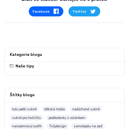
Facebook
Twitter
Kategorie blogu
Naše tipy
Štítky blogu
tutu petti sukně
dětská móda
nadýchané sukně
sukně pro holčičky
podkolenky s volánkem
narozeninový outfit
Tvůjdesign
samolepky na zeď