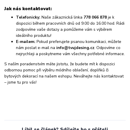
Jak nás kontaktovat:
Telefonicky:
Naše zákaznická linka
778 066 878
je k
dispozici během pracovních dnů od 9.00 do 16.00 hod. Rádi
zodpovíme vaše dotazy a pomůžeme vám s výběrem
ideálního produktu!
E-mailem:
Pokud preferujete psanou komunikaci, můžete
nám poslat e-mail na
info@tvujdesing.cz
. Odpovíme co
nejrychleji a poskytneme vám všechny potřebné informace.
S naším poradenstvím máte jistotu, že budete mít k dispozici
odbornou pomoc při výběru módního oblečení, doplňků či
bytových dekorací na našem eshopu. Neváhejte nás kontaktovat
– jsme tu pro vás!
Líbil se článek? Sdílejte ho s přáteli