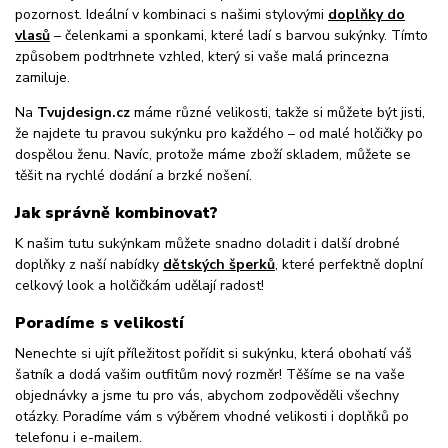
pozornost. Ideální v kombinaci s našimi stylovými
doplňky do
vlasů
– čelenkami a sponkami, které ladí s barvou sukýnky. Tímto
způsobem podtrhnete vzhled, který si vaše malá princezna
zamiluje.
Na
Tvujdesign.cz
máme různé velikosti, takže si můžete být jisti,
že najdete tu pravou sukýnku pro každého – od malé holčičky po
dospělou ženu. Navíc, protože máme zboží skladem, můžete se
těšit na rychlé dodání a brzké nošení.
Jak správně kombinovat?
K našim tutu sukýnkam můžete snadno doladit i další drobné
doplňky z naší nabídky
dětských šperků
, které perfektně doplní
celkový look a holčičkám udělají radost!
Poradíme s velikostí
Nenechte si ujít příležitost pořídit si sukýnku, která obohatí váš
šatník a dodá vašim outfitům nový rozměr! Těšíme se na vaše
objednávky a jsme tu pro vás, abychom zodpověděli všechny
otázky. Poradíme vám s výběrem vhodné velikosti i doplňků po
telefonu i e-mailem.