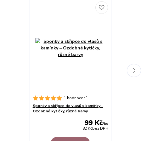
Sada růžová z
1 hodnocení
sukýnka s dop
Sponky a skřipce do vlasů s kamínky –
Ozdobné kytičky, různé barvy
99 Kč
/
ks
82 Kč
bez DPH