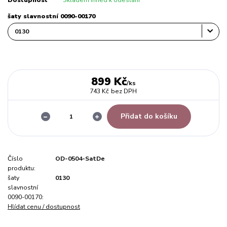
Dostupnost
Skladem ihned k odeslání
šaty slavnostní 0090-00170
899 Kč
/
ks
743 Kč
bez DPH
Přidat do košíku
Číslo
OD-0504-SatDe
produktu:
šaty
0130
slavnostní
0090-00170:
Hlídat cenu / dostupnost