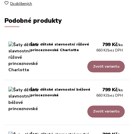
Do oblíbených
Podobné produkty
799 Kč
Šaty dětské slavnostní růžové
/
ks
princeznovské Charlotte
660 Kč
bez DPH
Zvolit variantu
799 Kč
Šaty dětské slavnostní béžové
/
ks
princeznovské
660 Kč
bez DPH
Zvolit variantu