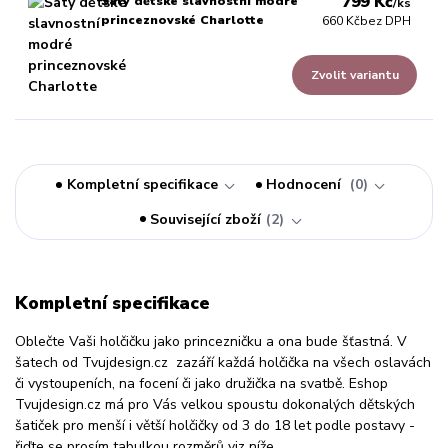
799 Kč
Šaty dětské slavnostní modré
/
ks
princeznovské Charlotte
660 Kč
bez DPH
Zvolit variantu
Kompletní specifikace
Hodnocení
0
Související zboží
2
Kompletní specifikace
Oblečte Vaši holčičku jako princezničku a ona bude šťastná. V
šatech od Tvujdesign.cz zazáří každá holčička na všech oslavách
či vystoupeních, na focení či jako družička na svatbě. Eshop
Tvujdesign.cz má pro Vás velkou spoustu dokonalých dětských
šatiček pro menší i větší holčičky od 3 do 18 let podle postavy -
řiďte se prosím tabulkou rozměrů viz níže.