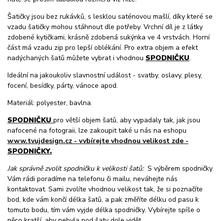
Šatičky jsou bez rukávků, s lesklou saténovou mašlí, díky které se
vzadu šatičky mohou stáhnout dle potřeby. Vrchní díl je z látky
zdobené kytičkami, krásně zdobená sukýnka ve 4 vrstvách. Horní
část má vzadu zip pro lepší oblékání. Pro extra objem a efekt
nadýchaných šatů můžete vybrat i vhodnou
SPODNIČKU
.
Ideální na jakoukoliv slavnostní událost - svatby, oslavy, plesy,
focení, besídky, párty, vánoce apod.
Materiál: polyester, bavlna.
SPODNIČKU
pro větší objem šatů, aby vypadaly tak, jak jsou
nafocené na fotograii, lze zakoupit také u nás na eshopu
www.tvujdesign.cz - vvbírejte vhodnou velikost zde -
SPODNIČKY.
Jak správně zvolit spodničku k velikosti šatů:
S výběrem spodničky
Vám rádi poradíme na telefonu či mailu, neváhejte nás
kontaktovat. Sami zvolíte vhodnou velikost tak, že si poznačíte
bod, kde vám končí délka šatů, a pak změříte délku od pasu k
tomuto bodu, tím vám vyjde délka spodničky. Vybírejte spíše o
něco kratší, aby nebyla pod šaty dole vidět.