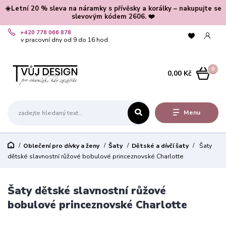
☀️Letní 20 % sleva na náramky s přívěsky a korálky – nakupujte se
slevovým kódem 2606. ❤️
+420 778 066 878
v pracovní dny od 9 do 16 hod.
0
0,00 Kč
Menu
Oblečení pro dívky a ženy
Šaty
Dětské a dívčí šaty
Šaty
dětské slavnostní růžové bobulové princeznovské Charlotte
Šaty dětské slavnostní růžové
bobulové princeznovské Charlotte