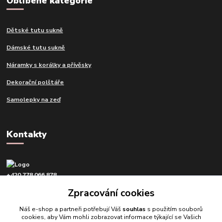
Oblíbené kategorie
Dětské tutu sukně
Dámské tutu sukně
Náramky s korálky a přívěsky
Dekorační polštáře
Samolepky na zeď
Kontakty
+420 778 066 878
v pracovní dny od 9 do 16 hod.
Zpracování cookies
info@tvujdesign.cz
Náš e-shop a partneři potřebují Váš
souhlas
s použitím souborů
cookies, aby Vám mohli zobrazovat informace týkající se Vašich