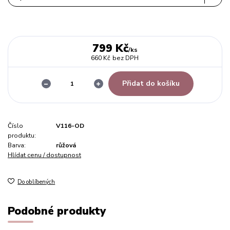
799 Kč
/
ks
660 Kč
bez DPH
Přidat do košíku
Číslo
V116-OD
produktu:
Barva:
růžová
Hlídat cenu / dostupnost
Do oblíbených
Podobné produkty