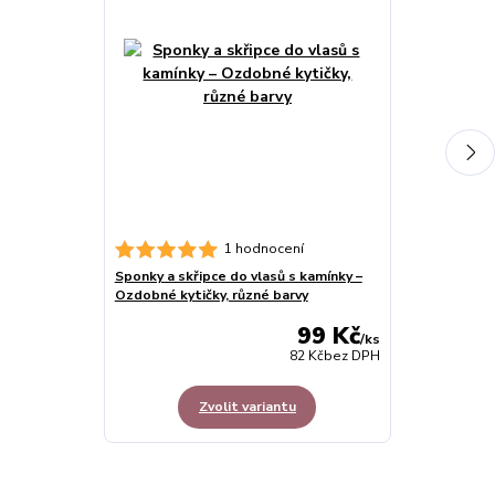
Sada růžová z
1 hodnocení
sukýnka s dop
Sponky a skřipce do vlasů s kamínky –
Ozdobné kytičky, různé barvy
99 Kč
/
ks
82 Kč
bez DPH
Zvolit variantu