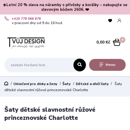
☀️Letní 20 % sleva na náramky s přívěsky a korálky – nakupujte se
slevovým kódem 2606. ❤️
+420 778 066 878
v pracovní dny od 9 do 16 hod.
0
0,00 Kč
Menu
Oblečení pro dívky a ženy
Šaty
Dětské a dívčí šaty
Šaty
dětské slavnostní růžové princeznovské Charlotte
Šaty dětské slavnostní růžové
princeznovské Charlotte