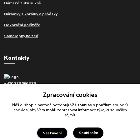
Dámské tutu sukně
Náramky s korálky a přívěsky
Dekorační polštáře
Samolepky na zeď
Kontakty
+420 778 066 878
v pracovní dny od 9 do 16 hod.
Zpracování cookies
info@tvujdesign.cz
Náš e-shop a partneři potřebují Váš
souhlas
s použitím souborů
cookies, aby Vám mohli zobrazovat informace týkající se Vašich
zájmů.
Souhlasím
Nastavení