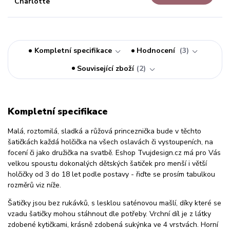
Kompletní specifikace
Hodnocení
3
Související zboží
2
Kompletní specifikace
Malá, roztomilá, sladká a růžová princeznička bude v těchto
šatičkách každá holčička na všech oslavách či vystoupeních, na
focení či jako družička na svatbě. Eshop Tvujdesign.cz má pro Vás
velkou spoustu dokonalých dětských šatiček pro menší i větší
holčičky od 3 do 18 let podle postavy - řiďte se prosím tabulkou
rozměrů viz níže.
Šatičky jsou bez rukávků, s lesklou saténovou mašlí, díky které se
vzadu šatičky mohou stáhnout dle potřeby. Vrchní díl je z látky
zdobené kytičkami, krásně zdobená sukýnka ve 4 vrstvách. Horní