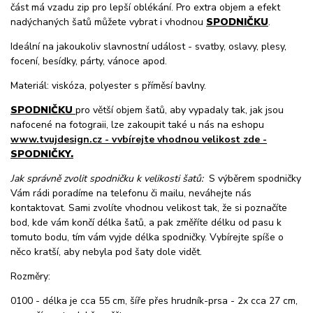
část má vzadu zip pro lepší oblékání. Pro extra objem a efekt
nadýchaných šatů můžete vybrat i vhodnou
SPODNIČKU
.
Ideální na jakoukoliv slavnostní událost - svatby, oslavy, plesy,
focení, besídky, párty, vánoce apod.
Materiál: viskóza, polyester s příměsí bavlny.
SPODNIČKU
pro větší objem šatů, aby vypadaly tak, jak jsou
nafocené na fotograii, lze zakoupit také u nás na eshopu
www.tvujdesign.cz - vvbírejte vhodnou velikost zde -
SPODNIČKY.
Jak správně zvolit spodničku k velikosti šatů:
S výběrem spodničky
Vám rádi poradíme na telefonu či mailu, neváhejte nás
kontaktovat. Sami zvolíte vhodnou velikost tak, že si poznačíte
bod, kde vám končí délka šatů, a pak změříte délku od pasu k
tomuto bodu, tím vám vyjde délka spodničky. Vybírejte spíše o
něco kratší, aby nebyla pod šaty dole vidět.
Rozměry:
0100 - délka je cca 55 cm, šíře přes hrudník-prsa - 2x cca 27 cm,