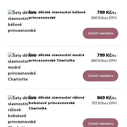
799 Kč
Šaty dětské slavnostní béžové
/
ks
princeznovské
660 Kč
bez DPH
Zvolit variantu
799 Kč
Šaty dětské slavnostní modré
/
ks
princeznovské Charlotte
660 Kč
bez DPH
Zvolit variantu
849 Kč
Šaty dětské slavnostní růžové
/
ks
bobulové princeznovské
702 Kč
bez DPH
Charlotte
Zvolit variantu