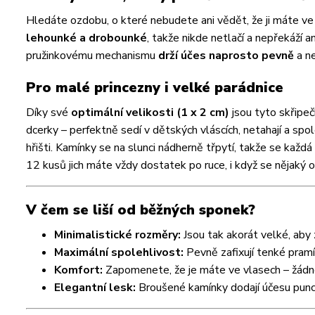
Hledáte ozdobu, o které nebudete ani vědět, že ji máte v
lehounké a drobounké
, takže nikde netlačí a nepřekáží a
pružinkovému mechanismu
drží účes naprosto pevně
a ne
Pro malé princezny i velké parádnice
Díky své
optimální velikosti (1 x 2 cm)
jsou tyto skřipeč
dcerky – perfektně sedí v dětských vláscích, netahají a spo
hřišti. Kamínky se na slunci nádherně třpytí, takže se každá
12 kusů jich máte vždy dostatek po ruce, i když se nějaký 
V čem se liší od běžných sponek?
Minimalistické rozměry:
Jsou tak akorát velké, aby
Maximální spolehlivost:
Pevně zafixují tenké pramí
Komfort:
Zapomenete, že je máte ve vlasech – žádné
Elegantní lesk:
Broušené kamínky dodají účesu punc