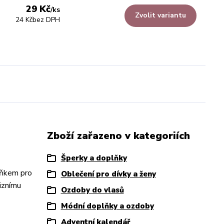
29 Kč
/
ks
Zvolit variantu
24 Kč
bez DPH
Zboží zařazeno v kategoriích
Šperky a doplňky
lňkem pro
Oblečení pro dívky a ženy
ciznímu
Ozdoby do vlasů
Módní doplňky a ozdoby
Adventní kalendář