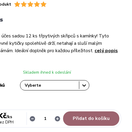
odukt
s
 účes sadou 12 ks třpytivých skřipců s kamínky! Tyto
vné kytičky spolehlivě drží, netahají a sluší malým
dámám. Ideální doplněk pro každou příležitost.
celý popis
Skladem ihned k odeslání
lků
Kč
/
ks
Přidat do košíku
ez DPH