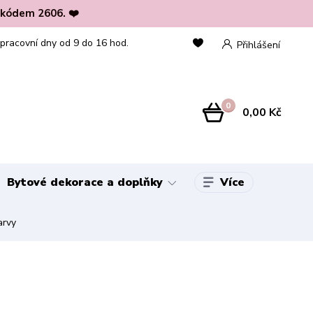
 kódem 2606. ❤️
 pracovní dny od 9 do 16 hod.
Přihlášení
0
0,00 Kč
Více
Bytové dekorace a doplňky
arvy