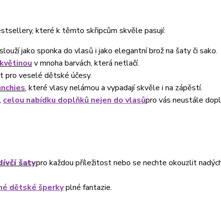
estsellery, které k těmto skřipcům skvěle pasují:
slouží jako sponka do vlasů i jako elegantní brož na šaty či sako.
 květinou
v mnoha barvách, která netlačí.
it pro veselé dětské účesy.
unchies
, které vlasy nelámou a vypadají skvěle i na zápěstí.
,
celou nabídku doplňků nejen do vlasů
pro vás neustále dop
dívčí šaty
pro každou příležitost nebo se nechte okouzlit nadýc
né dětské šperky
plné fantazie.