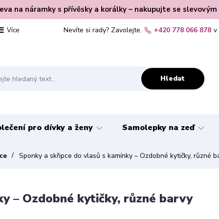
leva na náramky s přívěsky a korálky – nakupujte se slevovým
Nevíte si rady? Zavolejte.
+420 778 066 878
v
Více
Hledat
lečení pro dívky a ženy
Samolepky na zeď
ce
Sponky a skřipce do vlasů s kamínky – Ozdobné kytičky, různé b
ky – Ozdobné kytičky, různé barvy