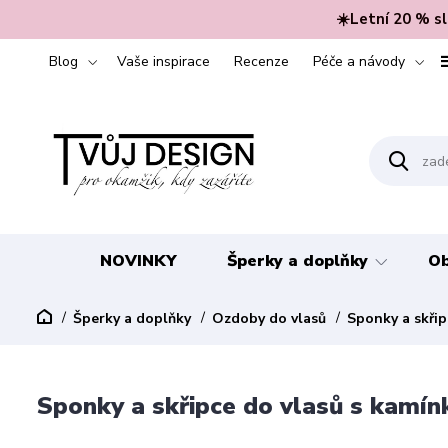
☀️Letní 20 % s
Blog
Vaše inspirace
Recenze
Péče a návody
NOVINKY
Šperky a doplňky
Ob
Šperky a doplňky
Ozdoby do vlasů
Sponky a skřip
Sponky a skřipce do vlasů s kamín