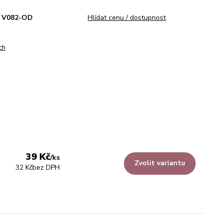
V082-OD
Hlídat cenu / dostupnost
ch
39 Kč
/
ks
Zvolit variantu
32 Kč
bez DPH