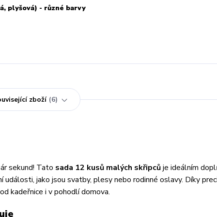
, plyšová) - různé barvy
uvisející zboží
6
pár sekund! Tato
sada 12 kusů malých skřipců
je ideálním dop
í události, jako jsou svatby, plesy nebo rodinné oslavy. Díky pre
od kadeřnice i v pohodlí domova.
uje