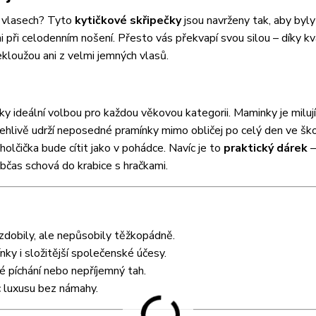
e vlasech? Tyto
kytičkové skřipečky
jsou navrženy tak, aby byly
ni při celodenním nošení. Přesto vás překvapí svou silou – díky kv
kloužou ani z velmi jemných vlasů.
ky ideální volbou pro každou věkovou kategorii. Maminky je miluj
lehlivě udrží neposedné pramínky mimo obličej po celý den ve ško
 holčička bude cítit jako v pohádce. Navíc je to
praktický dárek
–
občas schová do krabice s hračkami.
 zdobily, ale nepůsobily těžkopádně.
nky i složitější společenské účesy.
 píchání nebo nepříjemný tah.
 luxusu bez námahy.