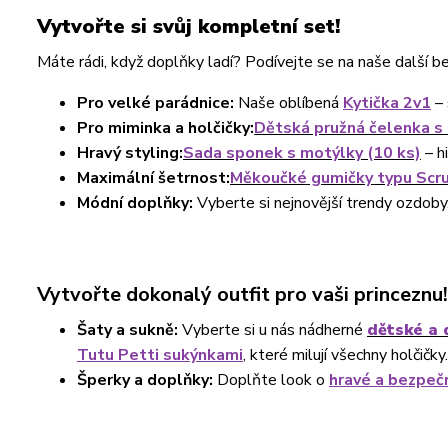
Vytvořte si svůj kompletní set!
Máte rádi, když doplňky ladí? Podívejte se na naše další b
Pro velké parádnice:
Naše oblíbená
Kytička 2v1
– 
Pro miminka a holčičky:
Dětská pružná čelenka s
Hravý styling:
Sada sponek s motýlky (10 ks)
– h
Maximální šetrnost:
Měkoučké gumičky typu Scr
Módní doplňky:
Vyberte si nejnovější trendy ozdoby
Vytvořte dokonalý outfit pro vaši princeznu!
Šaty a sukně:
Vyberte si u nás nádherné
dětské a 
Tutu Petti sukýnkami
, které milují všechny holčičky.
Šperky a doplňky:
Doplňte look o
hravé a bezpeč