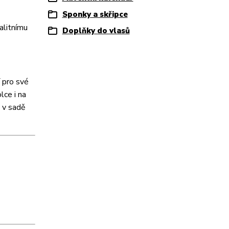
Sponky a skřipce
alitnímu
Doplňky do vlasů
í pro své
lce i na
 v sadě