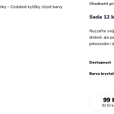
Ohodnotit pr
Sada 12 k
Rozzařte svůj
drobné, ale pe
princeznám i 
Dostupnost
Barva krysta
99 
82 Kč
b