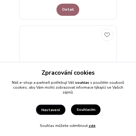
Detail
Zpracování cookies
Náš e-shop a partneři potřebují Váš
souhlas
s použitím souborů
cookies, aby Vám mohli zobrazovat informace týkající se Vašich
zájmů.
Souhlasím
Nastavení
Náramek přátelství provázkový Křížek - 12 ks
Souhlas můžete odmítnout
zde
.
sada