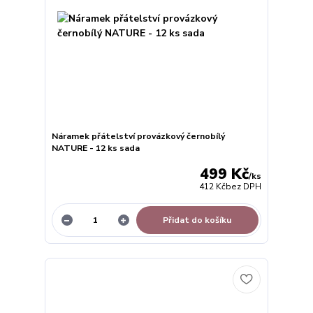
Náramek přátelství provázkový černobílý
NATURE - 12 ks sada
499 Kč
/
ks
412 Kč
bez DPH
Přidat do košíku