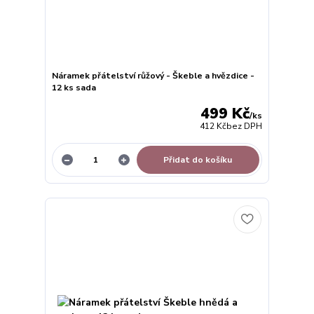
Náramek přátelství růžový - Škeble a hvězdice -
12 ks sada
499 Kč
/
ks
412 Kč
bez DPH
Přidat do košíku