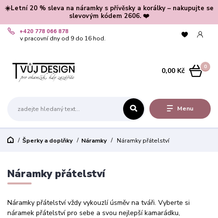
☀️Letní 20 % sleva na náramky s přívěsky a korálky – nakupujte se
slevovým kódem 2606. ❤️
+420 778 066 878
v pracovní dny od 9 do 16 hod.
0
0,00 Kč
Menu
Šperky a doplňky
Náramky
Náramky přátelství
Náramky přátelství
Náramky přátelství vždy vykouzlí úsměv na tváři. Vyberte si
náramek přátelství pro sebe a svou nejlepší kamarádku,