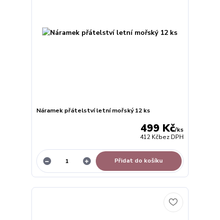
Náramek přátelství letní mořský 12 ks
499 Kč
/
ks
412 Kč
bez DPH
Přidat do košíku