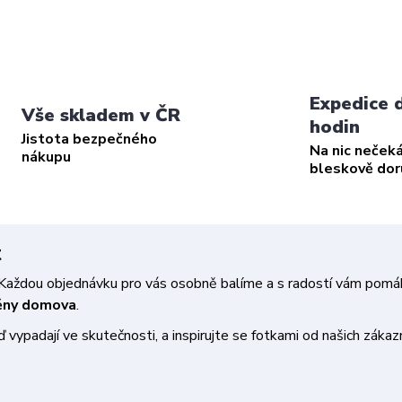
Expedice 
Vše skladem v ČR
hodin
Jistota bezpečného
Na nic neček
nákupu
bleskově do
t
a. Každou objednávku pro vás osobně balíme a s radostí vám pom
měny domova
.
vypadají ve skutečnosti, a inspirujte se fotkami od našich zákazn