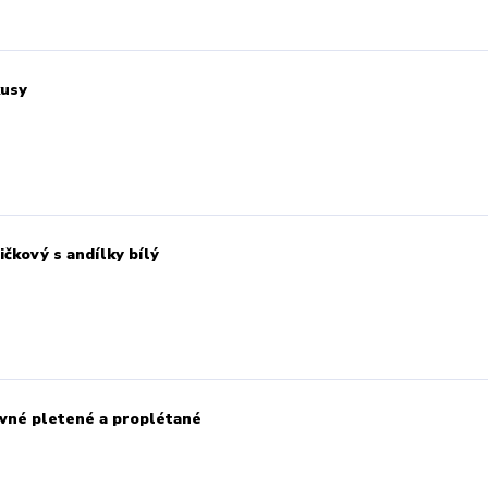
kusy
čkový s andílky bílý
evné pletené a proplétané