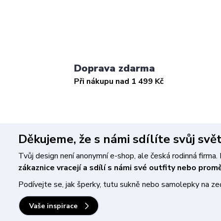
Doprava zdarma
Při nákupu nad 1 499 Kč
Děkujeme, že s námi sdílíte svůj svě
Tvůj design není anonymní e-shop, ale česká rodinná firm
zákaznice vracejí a sdílí s námi své outfity nebo pro
Podívejte se, jak šperky, tutu sukně nebo samolepky na zeď 
Vaše inspirace