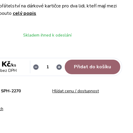
átelství na dárkové kartičce pro dva lidi, kteří mají mezi
 pouto
celý popis
Skladem ihned k odeslání
 Kč
/
ks
Přidat do košíku
bez DPH
SPH-2270
Hlídat cenu / dostupnost
ch