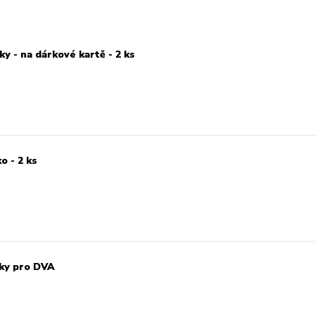
y - na dárkové kartě - 2 ks
o - 2 ks
ěsky pro DVA