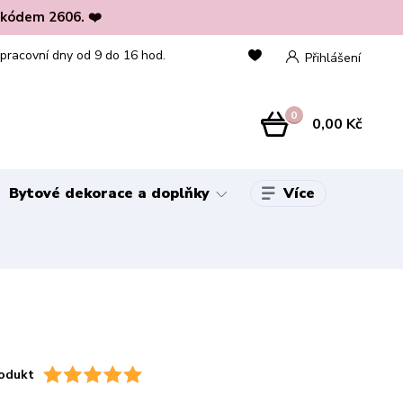
 kódem 2606. ❤️
 pracovní dny od 9 do 16 hod.
Přihlášení
0
0,00 Kč
Více
Bytové dekorace a doplňky
odukt