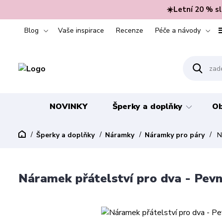
☀️Letní 20 % s
Blog
Vaše inspirace
Recenze
Péče a návody
NOVINKY
Šperky a doplňky
Ob
Šperky a doplňky
Náramky
Náramky pro páry
Ná
Náramek přátelství pro dva - Pevn