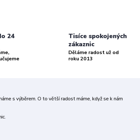
do 24
Tisíce spokojených
zákaznic
áme,
Děláme radost už od
ručujeme
roku 2013
áháme s výběrem. O to větší radost máme, když se k nám
ic.