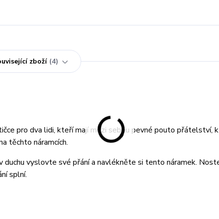
uvisející zboží
4
čce pro dva lidi, kteří mají mezi sebou pevné pouto přátelství, k
 na těchto náramcích.
 v duchu vyslovte své přání a navlékněte si tento náramek. Nost
ní splní.