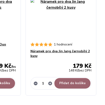
 Duo
1 hodnocení
Náramek pro dva Jin Jang černobílý 2
kusy
9 Kč
179 Kč
/
ks
Kč
bez DPH
148 Kč
bez DPH
 košíku
Přidat do košíku