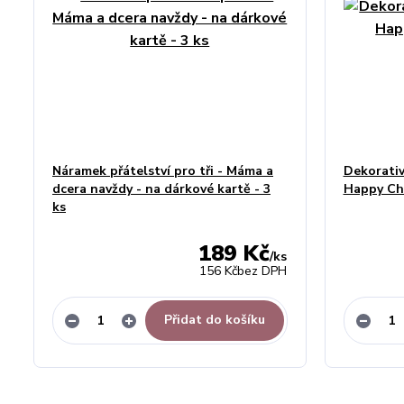
Náramek přátelství pro tři - Máma a
Dekorativ
dcera navždy - na dárkové kartě - 3
Happy Chr
ks
189 Kč
/
ks
156 Kč
bez DPH
Přidat do košíku