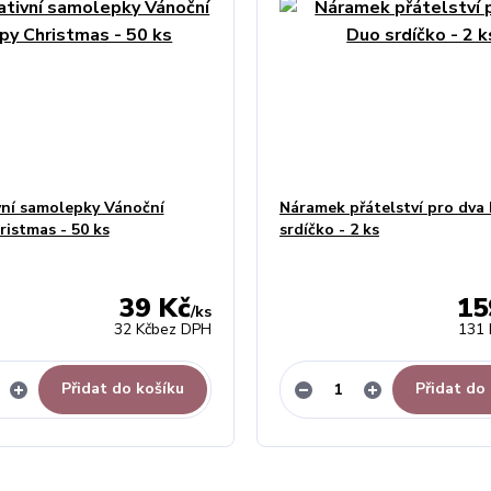
ní samolepky Vánoční
Náramek přátelství pro dva
istmas - 50 ks
srdíčko - 2 ks
39 Kč
15
/
ks
32 Kč
bez DPH
131 
Přidat do košíku
Přidat do