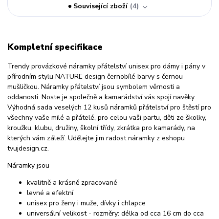
Související zboží
4
Kompletní specifikace
Trendy provázkové náramky přátelství unisex pro dámy i pány v
přírodním stylu NATURE design černobílé barvy s černou
mušličkou. Náramky přátelství jsou symbolem věrnosti a
oddanosti. Noste je společně a kamarádství vás spojí navěky.
Výhodná sada veselých 12 kusů náramků přátelství pro štěstí pro
všechny vaše milé a přátelé, pro celou vaši partu, děti ze školky,
kroužku, klubu, družiny, školní třídy, zkrátka pro kamarády, na
kterých vám záleží. Udělejte jim radost náramky z eshopu
tvujdesign.cz.
Náramky jsou
kvalitně a krásně zpracované
levné a efektní
unisex pro ženy i muže, dívky i chlapce
universální velikost - rozměry: délka od cca 16 cm do cca