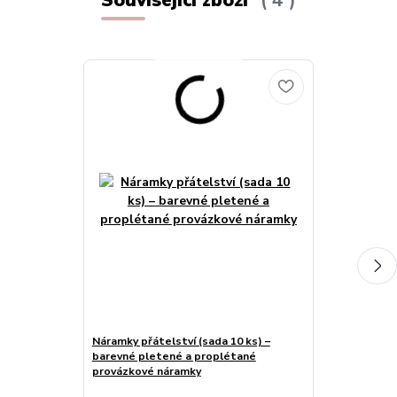
Náramky přátelství (sada 10 ks) –
Náramek přáte
barevné pletené a proplétané
s písmenky - 
provázkové náramky