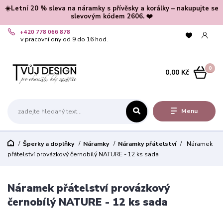
☀️Letní 20 % sleva na náramky s přívěsky a korálky – nakupujte se
slevovým kódem 2606. ❤️
+420 778 066 878
v pracovní dny od 9 do 16 hod.
0
0,00 Kč
Menu
Šperky a doplňky
Náramky
Náramky přátelství
Náramek
přátelství provázkový černobílý NATURE - 12 ks sada
Náramek přátelství provázkový
černobílý NATURE - 12 ks sada