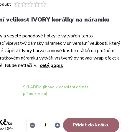
odukt
ní velikost IVORY korálky na náramku
y a veselé pohodové holky je vytvořen tento
cí vícevrstvý dámský náramek v universální velikosti, který
é zápěstí! Ivory barva slonové kosti korálků na pružném
átkovém náramku vytváří vrstvený ovinovací wrap efekt a
. Nikde netlačí, v...
celý popis
SKLADEM (ihned k odeslání od nás
přímo k Vám)
Kč
/
ks
Přidat do košíku
ez DPH