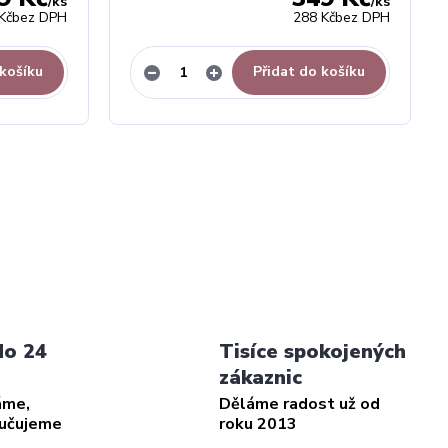
/
ks
/
ks
Kč
bez DPH
288 Kč
bez DPH
 košíku
Přidat do košíku
do 24
Tisíce spokojených
zákaznic
áme,
Děláme radost už od
ručujeme
roku 2013