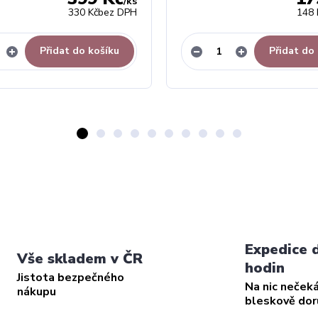
/
ks
330 Kč
bez DPH
148 
Přidat do košíku
Přidat do
Expedice 
Vše skladem v ČR
hodin
Jistota bezpečného
Na nic neček
nákupu
bleskově do