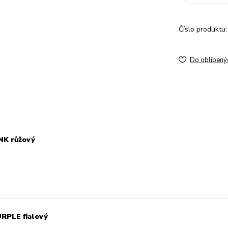
Číslo produktu:
Do oblíbený
NK růžový
RPLE fialový