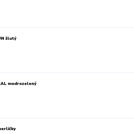
N žlutý
TEAL modrozelený
erličky