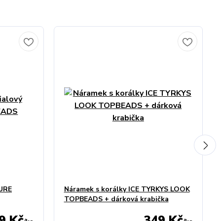
PURE
Náramek s korálky ICE TYRKYS LOOK
TOPBEADS + dárková krabička
9 Kč
349 Kč