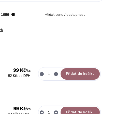
1686-NB
Hlídat cenu / dostupnost
ch
99 Kč
/
ks
Přidat do košíku
82 Kč
bez DPH
99 Kč
/
ks
Přidat do košíku