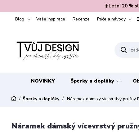
☀️Letní 20 % s
Blog
Vaše inspirace
Recenze
Péče a návody
NOVINKY
Šperky a doplňky
Ob
Šperky a doplňky
Náramek dámský vícevrstvý pružný
Náramek dámský vícevrstvý pruž