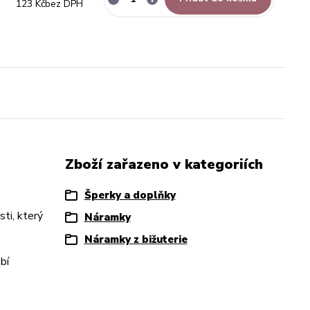
123 Kč
bez DPH
Zboží zařazeno v kategoriích
Šperky a doplňky
ti, který
Náramky
Náramky z bižuterie
bí