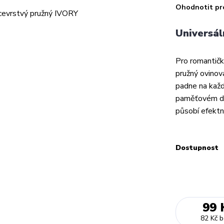
Ohodnotit pr
Universál
Pro romantičk
pružný ovinova
padne na každ
paměťovém dr
působí efektně
Dostupnost
99 
82 Kč
b