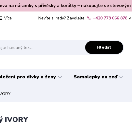
leva na náramky s přívěsky a korálky – nakupujte se slevovým
Nevíte si rady? Zavolejte.
+420 778 066 878
v
Více
Hledat
lečení pro dívky a ženy
Samolepky na zeď
 IVORY
ný IVORY