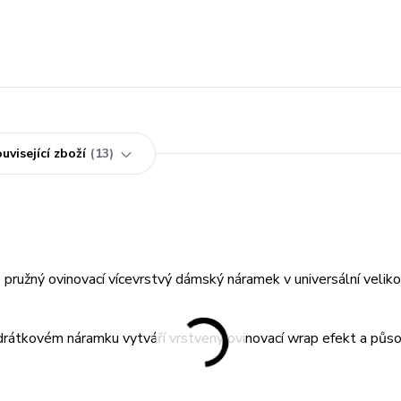
uvisející zboží
13
ružný ovinovací vícevrstvý dámský náramek v universální velikos
rátkovém náramku vytváří vrstvený ovinovací wrap efekt a půso