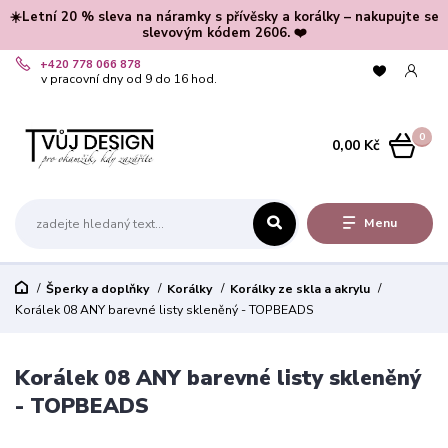
☀️Letní 20 % sleva na náramky s přívěsky a korálky – nakupujte se
slevovým kódem 2606. ❤️
+420 778 066 878
v pracovní dny od 9 do 16 hod.
0
0,00 Kč
Menu
Šperky a doplňky
Korálky
Korálky ze skla a akrylu
Korálek 08 ANY barevné listy skleněný - TOPBEADS
Korálek 08 ANY barevné listy skleněný
- TOPBEADS