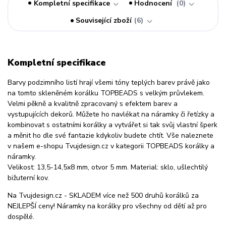
Kompletní specifikace
Hodnocení
0
Související zboží
6
Kompletní specifikace
Barvy podzimního listí hrají všemi tóny teplých barev právě jako
na tomto skleněném korálku TOPBEADS s velkým průvlekem.
Velmi pěkně a kvalitně zpracovaný s efektem barev a
vystupujících dekorů. Můžete ho navlékat na náramky či řetízky a
kombinovat s ostatními korálky a vytvářet si tak svůj vlastní šperk
a měnit ho dle své fantazie kdykoliv budete chtít. Vše naleznete
v našem e-shopu Tvujdesign.cz v kategorii TOPBEADS korálky a
náramky.
Velikost: 13,5-14,5x8 mm, otvor 5 mm. Material: sklo, ušlechtilý
bižuterní kov.
Na Tvujdesign.cz - SKLADEM více než 500 druhů korálků za
NEJLEPŠÍ ceny! Náramky na korálky pro všechny od dětí až pro
dospělé.