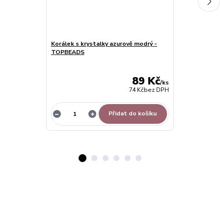
Korálek s krystalky azurově modrý -
Náramek na k
TOPBEADS
cm s řetízke
89 Kč
/
ks
74 Kč
bez DPH
Přidat do košíku