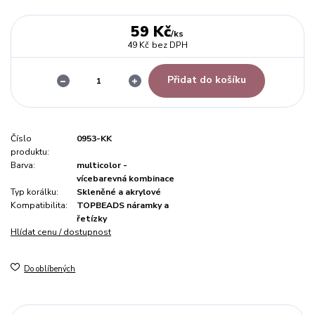
59 Kč
/
ks
49 Kč
bez DPH
Přidat do košíku
Číslo
0953-KK
produktu:
Barva:
multicolor -
vícebarevná kombinace
Typ korálku:
Skleněné a akrylové
Kompatibilita:
TOPBEADS náramky a
řetízky
Hlídat cenu / dostupnost
Do oblíbených