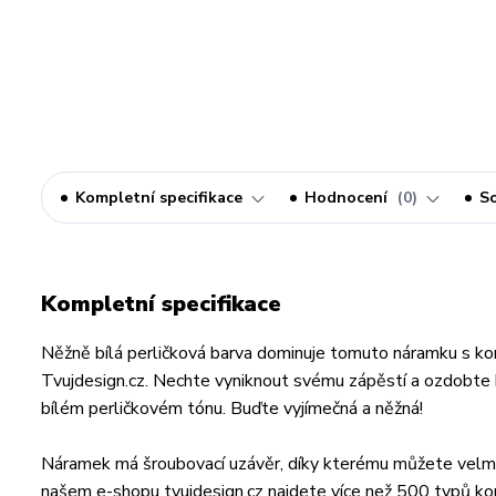
Kompletní specifikace
Hodnocení
0
So
Kompletní specifikace
Něžně bílá perličková barva dominuje tomuto náramku s k
Tvujdesign.cz. Nechte vyniknout svému zápěstí a ozdobte h
bílém perličkovém tónu. Buďte vyjímečná a něžná!
Náramek má šroubovací uzávěr, díky kterému můžete velmi r
našem e-shopu tvujdesign.cz najdete více než 500 typů