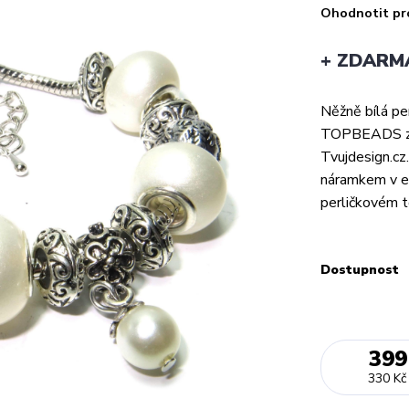
Ohodnotit pr
+ ZDARMA
Něžně bílá pe
TOPBEADS z l
Tvujdesign.cz
náramkem v el
perličkovém t
Dostupnost
399
330 Kč