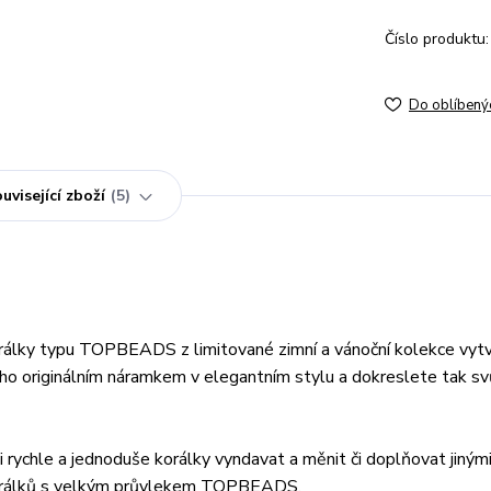
Číslo produktu:
Do oblíbený
uvisející zboží
5
orálky typu TOPBEADS z limitované zimní a vánoční kolekce vyt
o originálním náramkem v elegantním stylu a dokreslete tak svů
ychle a jednoduše korálky vyndavat a měnit či doplňovat jinými
 korálků s velkým průvlekem TOPBEADS.