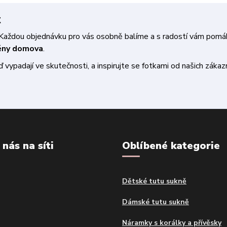
t
a. Každou objednávku pro vás osobně balíme a s radostí vám pom
měny domova
.
vypadají ve skutečnosti, a inspirujte se fotkami od našich zákazn
 nás na síti
Oblíbené kategorie
Dětské tutu sukně
Dámské tutu sukně
Náramky s korálky a přívěsky