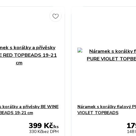
 korálky a přívěsky BE WINE
Náramek s korálky fialový 
EADS 19-21 cm
VIOLET TOPBEADS
399 Kč
17
/
ks
330 Kč
bez DPH
148 