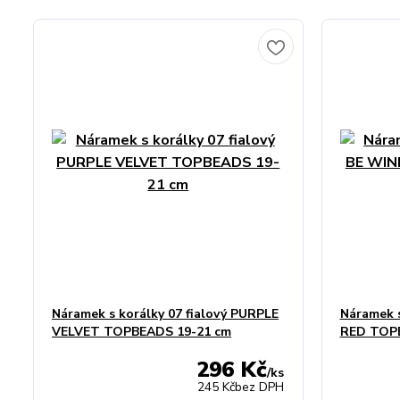
Náramek s korálky 07 fialový PURPLE
Náramek s
VELVET TOPBEADS 19-21 cm
RED TOPB
296 Kč
/
ks
245 Kč
bez DPH