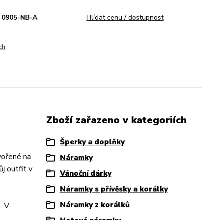
0905-NB-A
Hlídat cenu / dostupnost
ch
Zboží zařazeno v kategoriích
Šperky a doplňky
vořené na
Náramky
j outfit v
Vánoční dárky
Náramky s přívěsky a korálky
Náramky z korálků
. V