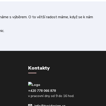
áháme s výběrem. O to větší radost máme, když se k nám
ic.
Kontakty
+420 778 066 878
v pracovní dny od 9 do 16 hod.
info@tvujdesign.cz