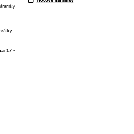
Hotové náramky
náramky.
orálky,
ca 17 -