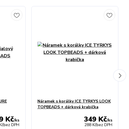
PURE
Náramek s korálky ICE TYRKYS LOOK
TOPBEADS + dárková krabička
9 Kč
349 Kč
/
ks
/
ks
Kč
bez DPH
288 Kč
bez DPH