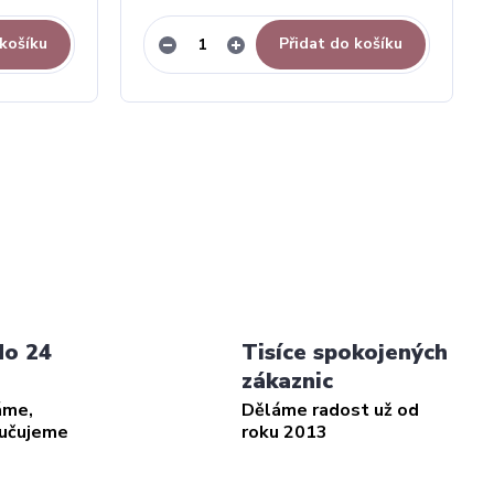
 košíku
Přidat do košíku
do 24
Tisíce spokojených
zákaznic
áme,
Děláme radost už od
ručujeme
roku 2013