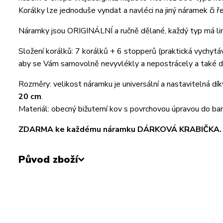
Korálky lze jednoduše vyndat a navléci na jiný náramek či
Náramky jsou ORIGINÁLNÍ a ručně dělané, každý typ má li
Složení korálků: 7 korálků + 6 stopperů (praktická vychytáv
aby se Vám samovolně nevyvlékly a nepostrácely a také dí
Rozměry: velikost náramku je universální a nastavitelná d
20 cm
.
Materiál: obecný bižuterní kov s povrchovou úpravou do bar
ZDARMA ke každému náramku DÁRKOVÁ KRABIČKA.
Původ zboží