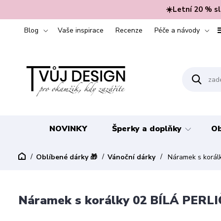
☀️Letní 20 % s
Blog
Vaše inspirace
Recenze
Péče a návody
NOVINKY
Šperky a doplňky
Ob
Oblíbené dárky 🎁
Vánoční dárky
Náramek s korál
Náramek s korálky 02 BÍLÁ PER