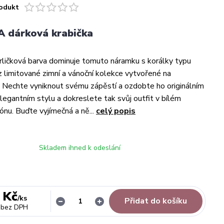
odukt
 dárková krabička
rličková barva dominuje tomuto náramku s korálky typu
imitované zimní a vánoční kolekce vytvořené na
. Nechte vyniknout svému zápěstí a ozdobte ho originálním
egantním stylu a dokreslete tak svůj outfit v bílém
ónu. Buďte vyjímečná a ně...
celý popis
Skladem ihned k odeslání
 Kč
/
ks
Přidat do košíku
bez DPH