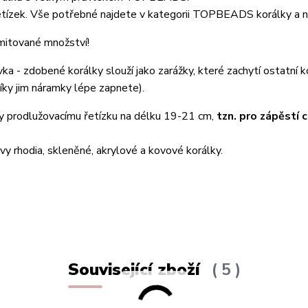
 řetízek. Vše potřebné najdete v kategorii TOPBEADS korálky a 
mitované množství!
ka - zdobené korálky slouží jako zarážky, které zachytí ostatní k
ky jim náramky lépe zapnete).
íky prodlužovacímu řetízku na délku 19-21 cm,
tzn. pro zápěstí c
vy rhodia, skleněné, akrylové a kovové korálky.
Související zboží
5