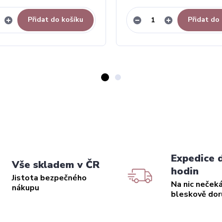
Přidat do košíku
Přidat do
Expedice 
Vše skladem v ČR
hodin
Jistota bezpečného
Na nic neček
nákupu
bleskově do