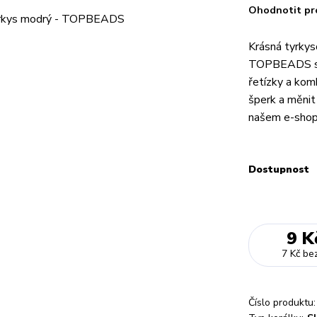
Ohodnotit pr
Krásná tyrkys
TOPBEADS s v
řetízky a komb
šperk a měnit
našem e-shopu
Dostupnost
9 K
7 Kč
be
Číslo produktu: