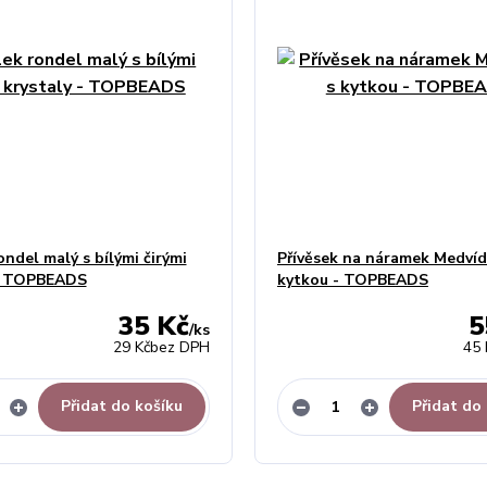
ondel malý s bílými čirými
Přívěsek na náramek Medvíd
 - TOPBEADS
kytkou - TOPBEADS
35 Kč
5
/
ks
29 Kč
bez DPH
45 
Přidat do košíku
Přidat do