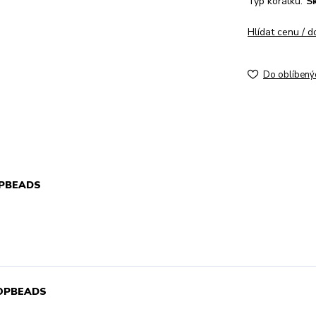
Typ korálku:
S
Hlídat cenu / 
Do oblíbený
TOPBEADS
 TOPBEADS