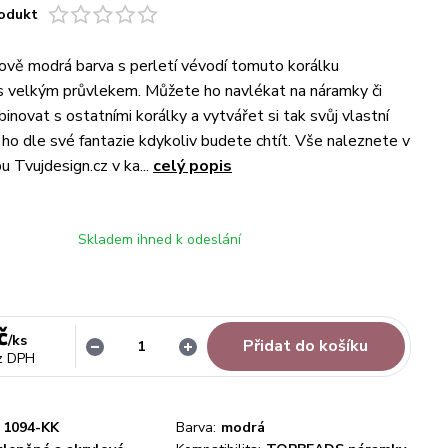
odukt
ově modrá barva s perletí vévodí tomuto korálku
elkým průvlekem. Můžete ho navlékat na náramky či
inovat s ostatními korálky a vytvářet si tak svůj vlastní
 ho dle své fantazie kdykoliv budete chtít. Vše naleznete v
 Tvujdesign.cz v ka...
celý popis
Skladem ihned k odeslání
č
/
ks
Přidat do košíku
z DPH
1094-KK
Barva:
modrá