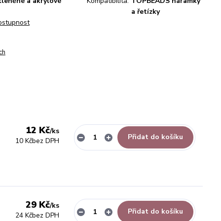
kleněné a akrylové
Kompatibilita:
TOPBEADS náramky
a řetízky
dostupnost
ch
12 Kč
/
ks
Přidat do košíku
10 Kč
bez DPH
29 Kč
/
ks
Přidat do košíku
24 Kč
bez DPH