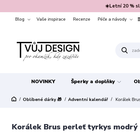
☀️Letní 20 % s
Blog
Vaše inspirace
Recenze
Péče a návody
NOVINKY
Šperky a doplňky
Ob
Oblíbené dárky 🎁
Adventní kalendář
Korálek Bru
Korálek Brus perleť tyrkys modr