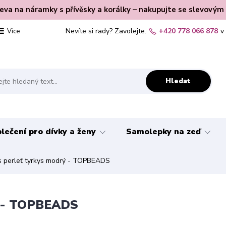
leva na náramky s přívěsky a korálky – nakupujte se slevovým
Nevíte si rady? Zavolejte.
+420 778 066 878
v
Více
Hledat
lečení pro dívky a ženy
Samolepky na zeď
s perleť tyrkys modrý - TOPBEADS
ý - TOPBEADS