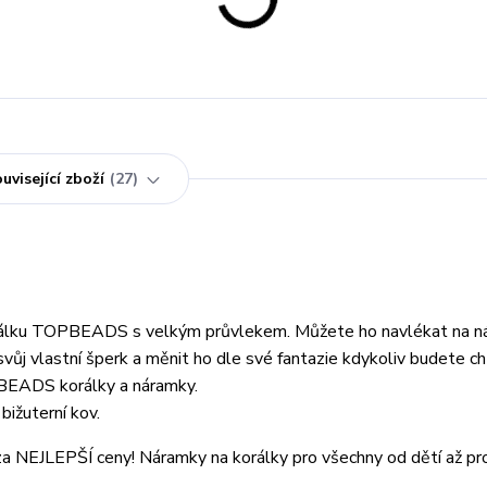
uvisející zboží
27
orálku TOPBEADS s velkým průvlekem. Můžete ho navlékat na ná
svůj vlastní šperk a měnit ho dle své fantazie kdykoliv budete ch
PBEADS korálky a náramky.
bižuterní kov.
a NEJLEPŠÍ ceny! Náramky na korálky pro všechny od dětí až pr