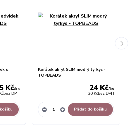
ek s
Korálek akryl SLIM modrý tyrkys -
TOPBEADS
5 Kč
24 Kč
/
ks
/
ks
Kč
bez DPH
20 Kč
bez DPH
 košíku
Přidat do košíku