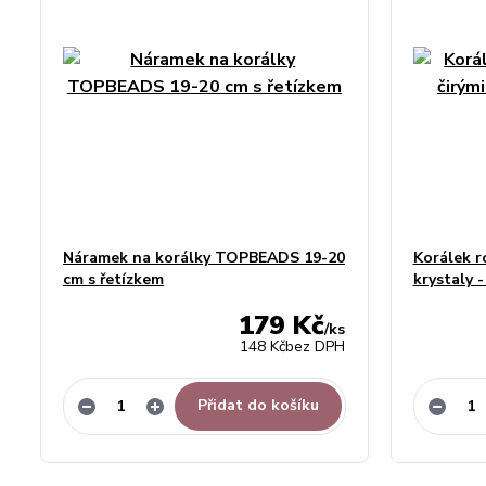
Náramek na korálky TOPBEADS 19-20
Korálek r
cm s řetízkem
krystaly
179 Kč
/
ks
148 Kč
bez DPH
Přidat do košíku