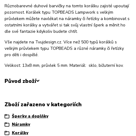
Různobarevné duhové barvičky na tomto korálku zajisté upoutají
pozornost. Korálek typu TOPBEADS Lampwork s velkým
průvlekem můžete navlékat na náramky či řetízky a kombinovat s
ostatními korálky a vytvářet si tak svůj vlastní šperk a měnit ho
dle své fantazie kdykoliv budete chtít.
Vše najdete na Tvujdesign.cz. Více než 500 typů korálků s
velkým průvlekem typu TOPBEADS a různé náramky či řetízky
pro děti i dospělé.
Velikost: 13x8 mm, průvlek 5 mm. Materiál: sklo, bižuterní kov.
Původ zboží
Zboží zařazeno v kategoriích
Šperky a doplňky
Náramky
Korálky