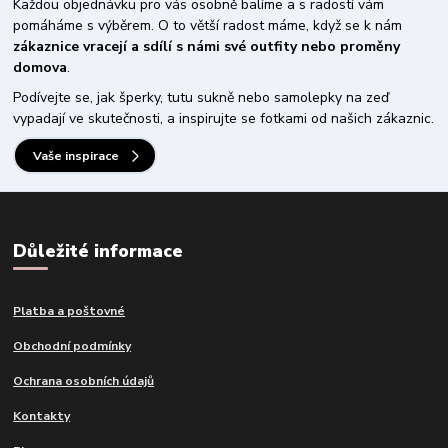
Každou objednávku pro vás osobně balíme a s radostí vám
pomáháme s výběrem. O to větší radost máme, když se k nám
zákaznice vracejí a sdílí s námi své outfity nebo proměny
domova
.
Podívejte se, jak šperky, tutu sukně nebo samolepky na zeď
vypadají ve skutečnosti, a inspirujte se fotkami od našich zákaznic.
Vaše inspirace
Důležité informace
Platba a poštovné
Obchodní podmínky
Ochrana osobních údajů
Kontakty