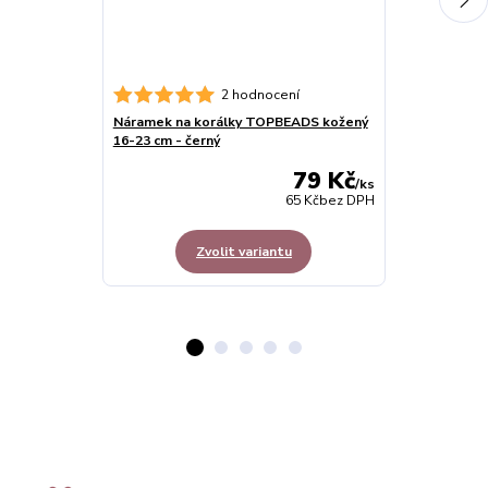
Náramek na k
2 hodnocení
cm s řetízke
Náramek na korálky TOPBEADS kožený
16-23 cm - černý
79 Kč
/
ks
65 Kč
bez DPH
Zvolit variantu