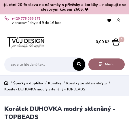
☀️Letní 20 % sleva na náramky s přívěsky a korálky – nakupujte se
slevovým kódem 2606. ❤️
+420 778 066 878
v pracovní dny od 9 do 16 hod.
0
0,00 Kč
Menu
Šperky a doplňky
Korálky
Korálky ze skla a akrylu
Korálek DUHOVKA modrý skleněný - TOPBEADS
Korálek DUHOVKA modrý skleněný -
TOPBEADS