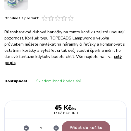
Ohodnotit produkt
Různobarevné duhové barvičky na tomto korálku zajisté upoutají
pozornost. Korálek typu TOPBEADS Lampwork s velkým
průvlekem můžete navlékat na náramky či řetízky a kombinovat s
ostatními korálky a vytvářet si tak svůj vlastní šperk a měnit ho
dle své fantazie kdykoliv budete chtít. Vše najdete na Tv...
celý
popis
Dostupnost
Skladem ihned k odeslání
45 Kč
/
ks
37 Kč
bez DPH
Přidat do košíku