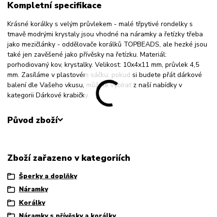
Kompletní specifikace
Krásné korálky s velým průvlekem - malé třpytivé rondelky s
tmavě modrými krystaly jsou vhodné na náramky a řetízky třeba
jako mezičlánky - oddělovače korálků TOPBEADS, ale hezké jsou
také jen zavěšené jako přívěsky na řetízku. Materiál:
porhodiovaný kov, krystalky. Velikost: 10x4x11 mm, průvlek 4,5
mm. Zasíláme v plastovém sáčku, pokud si budete přát dárkové
balení dle Vašeho vkusu, můžete vybírat z naší nabídky v
kategorii Dárkové krabičky.
Původ zboží
Zboží zařazeno v kategoriích
Šperky a doplňky
Náramky
Korálky
Náramky s přívěsky a korálky