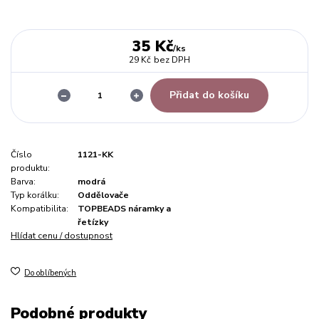
35 Kč
/
ks
29 Kč
bez DPH
Přidat do košíku
Číslo
1121-KK
produktu:
Barva:
modrá
Typ korálku:
Oddělovače
Kompatibilita:
TOPBEADS náramky a
řetízky
Hlídat cenu / dostupnost
Do oblíbených
Podobné produkty