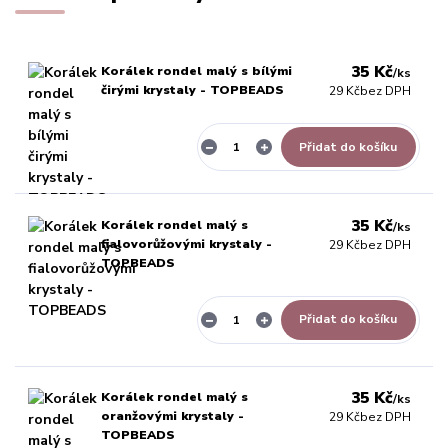
35 Kč
Korálek rondel malý s bílými
/
ks
čirými krystaly - TOPBEADS
29 Kč
bez DPH
Přidat do košíku
35 Kč
Korálek rondel malý s
/
ks
fialovorůžovými krystaly -
29 Kč
bez DPH
TOPBEADS
Přidat do košíku
35 Kč
Korálek rondel malý s
/
ks
oranžovými krystaly -
29 Kč
bez DPH
TOPBEADS