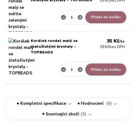
29 Kč
bez DPH
Přidat do košíku
35 Kč
Korálek rondel malý se
/
ks
zlatožlutými krystaly -
29 Kč
bez DPH
TOPBEADS
Přidat do košíku
Kompletní specifikace
Hodnocení
0
Související zboží
3