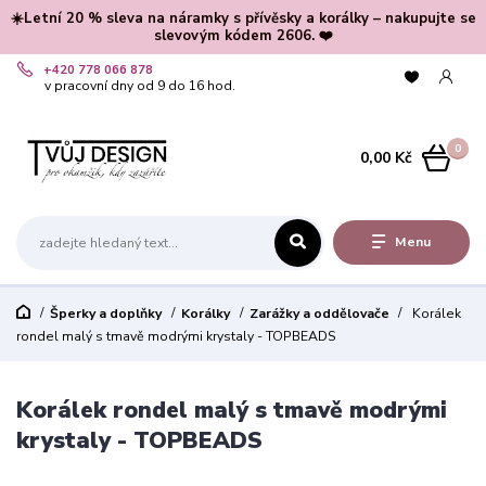
☀️Letní 20 % sleva na náramky s přívěsky a korálky – nakupujte se
slevovým kódem 2606. ❤️
+420 778 066 878
v pracovní dny od 9 do 16 hod.
0
0,00 Kč
Menu
Šperky a doplňky
Korálky
Zarážky a oddělovače
Korálek
rondel malý s tmavě modrými krystaly - TOPBEADS
Korálek rondel malý s tmavě modrými
krystaly - TOPBEADS