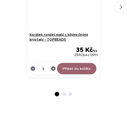
Korálek rondel malý s bílými čirými
Korálek čirý r
krystaly - TOPBEADS
TOPBEADS
35 Kč
/
ks
29 Kč
bez DPH
Přidat do košíku