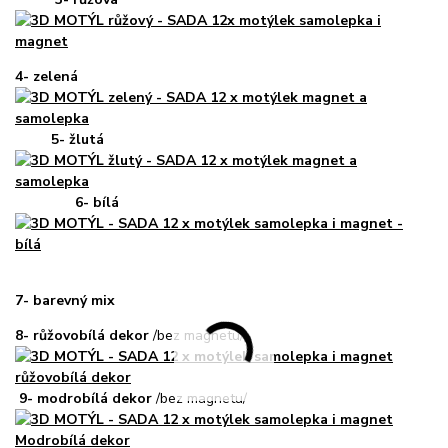
4- zelená
5- žlutá
6- bílá
7- barevný mix
8- růžovobílá dekor
/bez magnetu/
9- modrobílá dekor
/bez magnetu/