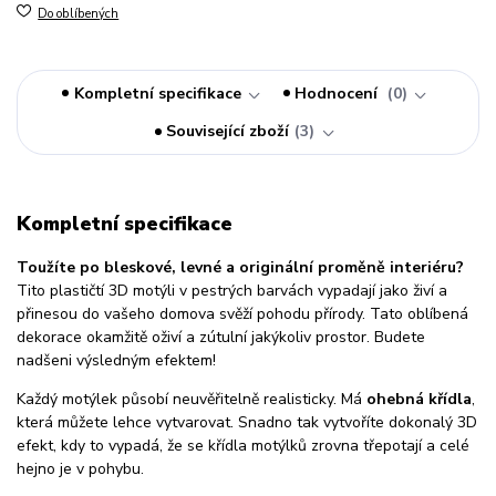
Do oblíbených
Kompletní specifikace
Hodnocení
0
Související zboží
3
Kompletní specifikace
Toužíte po bleskové, levné a originální proměně interiéru?
Tito plastičtí 3D motýli v pestrých barvách vypadají jako živí a
přinesou do vašeho domova svěží pohodu přírody. Tato oblíbená
dekorace okamžitě oživí a zútulní jakýkoliv prostor. Budete
nadšeni výsledným efektem!
Každý motýlek působí neuvěřitelně realisticky. Má
ohebná křídla
,
která můžete lehce vytvarovat. Snadno tak vytvoříte dokonalý 3D
efekt, kdy to vypadá, že se křídla motýlků zrovna třepotají a celé
hejno je v pohybu.