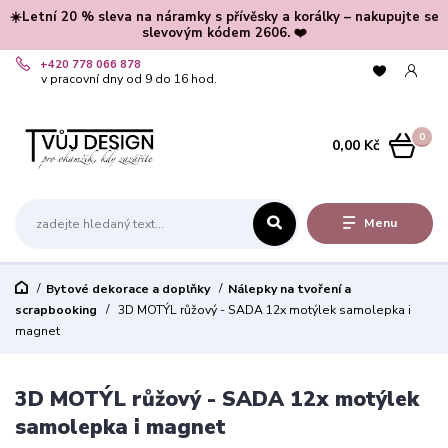
☀️Letní 20 % sleva na náramky s přívěsky a korálky – nakupujte se
slevovým kódem 2606. ❤️
+420 778 066 878
v pracovní dny od 9 do 16 hod.
0
0,00 Kč
Menu
Bytové dekorace a doplňky
Nálepky na tvoření a
scrapbooking
3D MOTÝL růžový - SADA 12x motýlek samolepka i
magnet
3D MOTÝL růžový - SADA 12x motýlek
samolepka i magnet