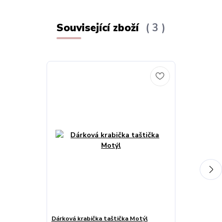
Související zboží
3
Dárková krabička taštička Motýl
Brož třpyt mo