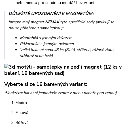
nebo hmota pro snadnou montáž bez vrtání.
DŮLEŽITÉ UPOZORNĚNÍ K MAGNETŮM:
Integrovaný magnet
NEMAJÍ
tyto specifické sady (aplikují se
pouze přiloženou samolepkou):
Modrobílá s jemným dekorem
Růžovobílá s jemným dekorem
Velká luxusní sada 48 ks (Zlatá, stříbrná, růžové zlato,
stříbrný neon lesk)
Vyberte si ze 16 barevných variant:
(Konkrétní barvu si jednoduše zvolte v menu nahoře pod cenou)
Modrá
Fialová
Růžová