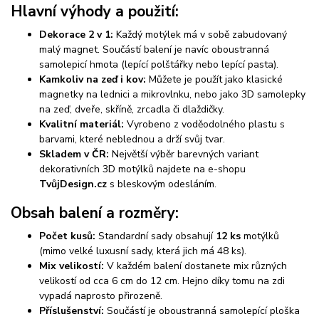
Hlavní výhody a použití:
Dekorace 2 v 1:
Každý motýlek má v sobě zabudovaný
malý magnet. Součástí balení je navíc oboustranná
samolepicí hmota (lepící polštářky nebo lepící pasta).
Kamkoliv na zeď i kov:
Můžete je použít jako klasické
magnetky na lednici a mikrovlnku, nebo jako 3D samolepky
na zeď, dveře, skříně, zrcadla či dlaždičky.
Kvalitní materiál:
Vyrobeno z voděodolného plastu s
barvami, které neblednou a drží svůj tvar.
Skladem v ČR:
Největší výběr barevných variant
dekorativních 3D motýlků najdete na e-shopu
TvůjDesign.cz
s bleskovým odesláním.
Obsah balení a rozměry:
Počet kusů:
Standardní sady obsahují
12 ks
motýlků
(mimo velké luxusní sady, která jich má 48 ks).
Mix velikostí:
V každém balení dostanete mix různých
velikostí od cca 6 cm do 12 cm. Hejno díky tomu na zdi
vypadá naprosto přirozeně.
Příslušenství:
Součástí je oboustranná samolepící ploška