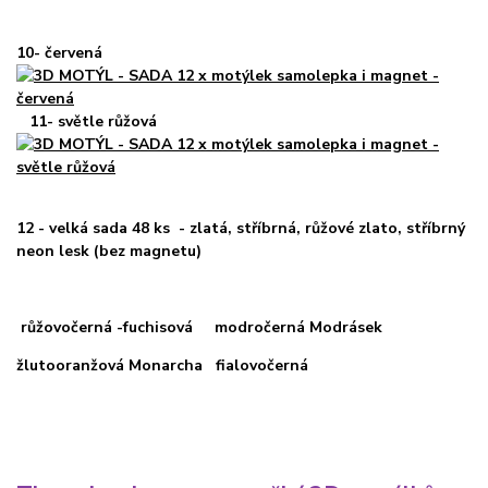
10- červená
11- světle růžová
12 - velká sada 48 ks
- zlatá, stříbrná, růžové zlato, stříbrný
neon lesk (bez magnetu)
růžovočerná -fuchisová
modročerná Modrásek
žlutooranžová Monarcha
fialovočerná