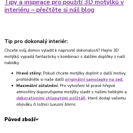
Tipy a inspirace pro použití 3D motýlků v
interiéru – přečtěte si náš blog
Tip pro dokonalý interiér:
Chcete svůj domov vyladit k naprosté dokonalosti? Hejno 3D
motýlků vypadá fantasticky v kombinaci s dalšími doplňky z naší
nabídky:
Hravé stěny:
Pokud chcete motýlky doplnit o další motivy,
prohlédněte si naše další
originální samolepky na zeď.
Maximální zútulnění:
Pro vytvoření té pravé hřejivé
atmosféry doporučujeme motýlky sladit s našimi hebkými a
dekorativními chlupatými polštáři,
které dodají vašemu
obýváku či ložnici luxusní šmrnc.
Původ zboží