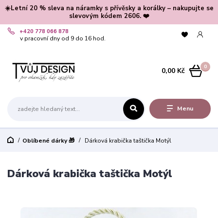
☀️Letní 20 % sleva na náramky s přívěsky a korálky – nakupujte se
slevovým kódem 2606. ❤️
+420 778 066 878
v pracovní dny od 9 do 16 hod.
0
0,00 Kč
Menu
Oblíbené dárky 🎁
Dárková krabička taštička Motýl
Dárková krabička taštička Motýl