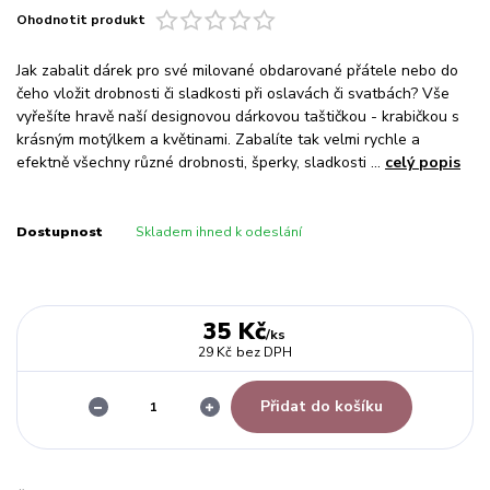
Ohodnotit produkt
Jak zabalit dárek pro své milované obdarované přátele nebo do
čeho vložit drobnosti či sladkosti při oslavách či svatbách? Vše
vyřešíte hravě naší designovou dárkovou taštičkou - krabičkou s
krásným motýlkem a květinami. Zabalíte tak velmi rychle a
efektně všechny různé drobnosti, šperky, sladkosti ...
celý popis
Dostupnost
Skladem ihned k odeslání
35 Kč
/
ks
29 Kč
bez DPH
Přidat do košíku