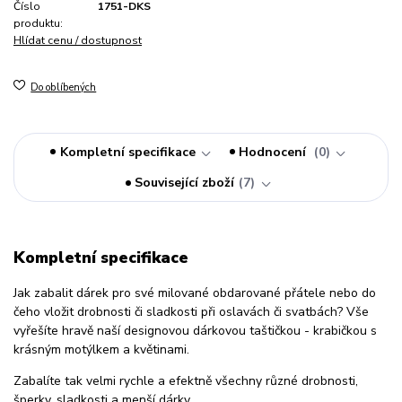
Číslo
1751-DKS
produktu:
Hlídat cenu / dostupnost
Do oblíbených
Kompletní specifikace
Hodnocení
0
Související zboží
7
Kompletní specifikace
Jak zabalit dárek pro své milované obdarované přátele nebo do
čeho vložit drobnosti či sladkosti při oslavách či svatbách? Vše
vyřešíte hravě naší designovou dárkovou taštičkou - krabičkou s
krásným motýlkem a květinami.
Zabalíte tak velmi rychle a efektně všechny různé drobnosti,
šperky, sladkosti a menší dárky.