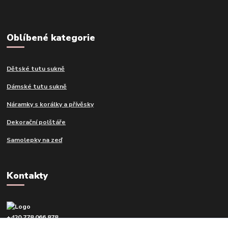
Oblíbené kategorie
Dětské tutu sukně
Dámské tutu sukně
Náramky s korálky a přívěsky
Dekorační polštáře
Samolepky na zeď
Kontakty
+420 778 066 878
v pracovní dny od 9 do 16 hod.