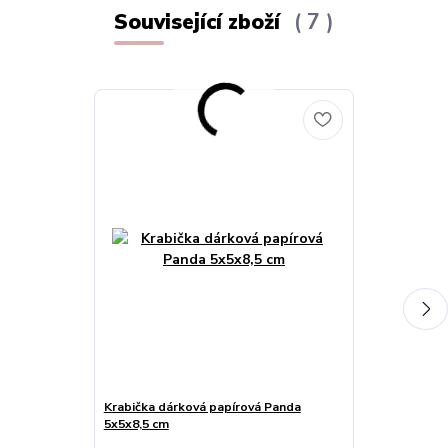
Související zboží
7
Krabička dárková papírová Panda
Dárková krabič
5x5x8,5 cm
12x12x4,5cm