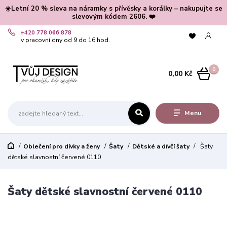
☀️Letní 20 % sleva na náramky s přívěsky a korálky – nakupujte se
slevovým kódem 2606. ❤️
+420 778 066 878
v pracovní dny od 9 do 16 hod.
0
0,00 Kč
Menu
Oblečení pro dívky a ženy
Šaty
Dětské a dívčí šaty
Šaty
dětské slavnostní červené 0110
Šaty dětské slavnostní červené 0110