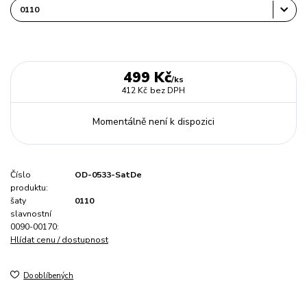
499 Kč
/
ks
412 Kč
bez DPH
Momentálně není k dispozici
Číslo
OD-0533-SatDe
produktu:
šaty
0110
slavnostní
0090-00170:
Hlídat cenu / dostupnost
Do oblíbených