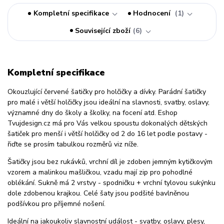
Kompletní specifikace
Hodnocení
1
Související zboží
6
Kompletní specifikace
Okouzlující červené šatičky pro holčičky a dívky. Parádní šatičky
pro malé i větší holčičky jsou ideální na slavnosti, svatby, oslavy,
významné dny do školy a školky, na focení atd. Eshop
Tvujdesign.cz má pro Vás velkou spoustu dokonalých dětských
šatiček pro menší i větší holčičky od 2 do 16 let podle postavy -
řiďte se prosím tabulkou rozměrů viz níže.
Šatičky jsou bez rukávků, vrchní díl je zdoben jemným kytičkovým
vzorem a malinkou mašličkou, vzadu mají zip pro pohodlné
oblékání. Sukně má 2 vrstvy - spodničku + vrchní tylovou sukýnku
dole zdobenou krajkou. Celé šaty jsou podšité bavlněnou
podšívkou pro příjemné nošení.
Ideální na jakoukoliv slavnostní událost - svatby, oslavy, plesy,