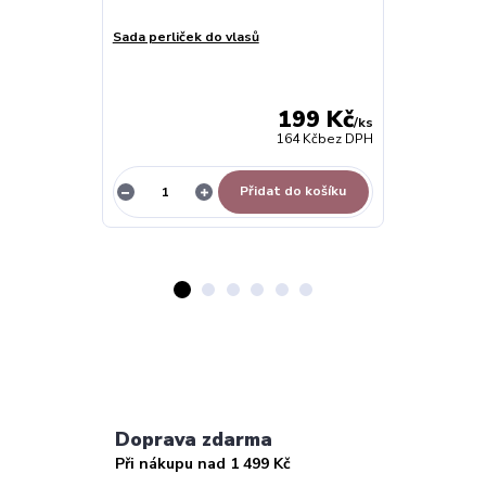
Sada perliček do vlasů
Řetízek s pří
TOPBEADS - 2
199 Kč
/
ks
164 Kč
bez DPH
Přidat do košíku
Z
Doprava zdarma
Při nákupu nad 1 499 Kč