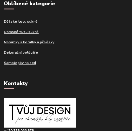
Oblíbené kategorie
Dětské tutu sukně
Dámské tutu sukně
Náramky s korálky a přívěsky
Dekorační polštáře
Samolepky na zeď
Kontakty
+420 778 066 878