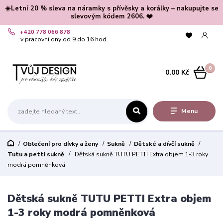
☀️Letní 20 % sleva na náramky s přívěsky a korálky – nakupujte se
slevovým kódem 2606. ❤️
+420 778 066 878
v pracovní dny od 9 do 16 hod.
0
0,00 Kč
Menu
Oblečení pro dívky a ženy
Sukně
Dětské a dívčí sukně
Tutu a petti sukně
Dětská sukně TUTU PETTI Extra objem 1-3 roky
modrá pomněnková
Dětská sukně TUTU PETTI Extra objem
1-3 roky modrá pomněnková