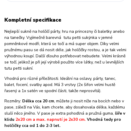
Kompletní specifikace
Nejlepší sukně na holčičí párty, hru na princezny či baletky anebo
na tanečky. Vyjímečně barevná tutu petti sukýnka v jemné
pomněnkové modři, která se točí a má super objem. Díky velmi
pružnému pasu se dá nosit déle, jak holčičky rostou, a je tak velmi
výhodnou koupí. Další dlouho potřebovat nebudete. Velmi krásně
se točí, jelikož je při její výrobě použito více látky, než u levnějších
tutu petti sukní.
Vhodná pro různé příležitosti. Ideální na oslavy, párty, tanec,
balet, focení, svatby apod. Má 3 vrstvy (2x šifon velmi hustě
řasený a 1x satén ve spodní části, takže neprosvítá).
Rozměry:
Délka cca 20 cm
, můžete ji nosit níže na bocích nebo v
pase, záleží na Vás, kam chcete, aby dosahovala délka, každému
sluší něco jiného. V pase je extra pohodlná a pružná guma,
šíře v
klidu
2x20 cm a max. napnutí je 2x30 cm.
Vhodná tedy pro
holčičky cca od 1 do 2-3 let.