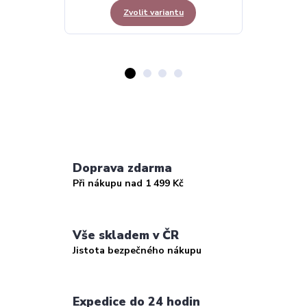
Zvolit variantu
Z
Doprava zdarma
Při nákupu nad 1 499 Kč
Vše skladem v ČR
Jistota bezpečného nákupu
Expedice do 24 hodin