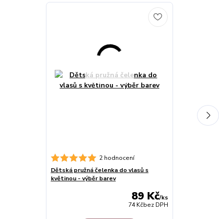
2 hodnocení
Dětská pružná čelenka do vlasů s
Sponky a skři
květinou - výběr barev
Ozdobné kytič
89 Kč
/
ks
74 Kč
bez DPH