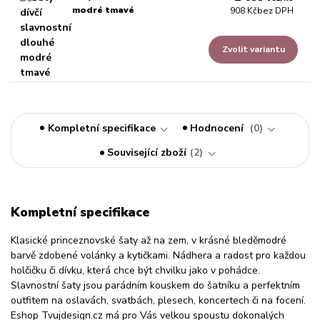
modré tmavé
908 Kč
bez DPH
Zvolit variantu
Kompletní specifikace
Hodnocení
0
Související zboží
2
Kompletní specifikace
Klasické princeznovské šaty až na zem, v krásné bleděmodré
barvě zdobené volánky a kytičkami. Nádhera a radost pro každou
holčičku či dívku, která chce být chvilku jako v pohádce.
Slavnostní šaty jsou parádním kouskem do šatníku a perfektním
outfitem na oslavách, svatbách, plesech, koncertech či na focení.
Eshop Tvujdesign.cz má pro Vás velkou spoustu dokonalých