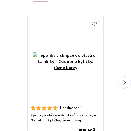
Dámský nárame
1 hodnocení
perličky a ron
Sponky a skřipce do vlasů s kamínky –
Ozdobné kytičky, různé barvy
99 Kč