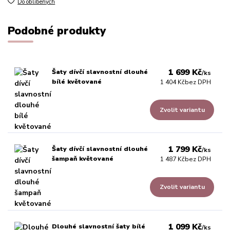
Do oblíbených
Podobné produkty
1 699 Kč
Šaty dívčí slavnostní dlouhé
/
ks
bílé květované
1 404 Kč
bez DPH
Zvolit variantu
1 799 Kč
Šaty dívčí slavnostní dlouhé
/
ks
šampaň květované
1 487 Kč
bez DPH
Zvolit variantu
1 099 Kč
Dlouhé slavnostní šaty bílé
/
ks