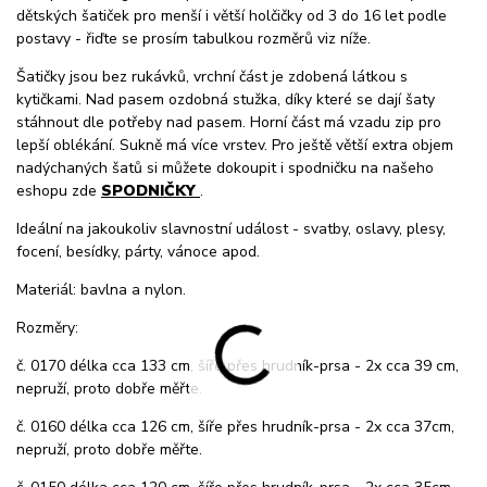
dětských šatiček pro menší i větší holčičky od 3 do 16 let podle
postavy - řiďte se prosím tabulkou rozměrů viz níže.
Šatičky jsou bez rukávků, vrchní část je zdobená látkou s
kytičkami. Nad pasem ozdobná stužka, díky které se dají šaty
stáhnout dle potřeby nad pasem. Horní část má vzadu zip pro
lepší oblékání. Sukně má více vrstev. Pro ještě větší extra objem
nadýchaných šatů si můžete dokoupit i spodničku na našeho
eshopu zde
SPODNIČKY
.
Ideální na jakoukoliv slavnostní událost - svatby, oslavy, plesy,
focení, besídky, párty, vánoce apod.
Materiál: bavlna a nylon.
Rozměry:
č. 0170 délka cca 133 cm, šíře přes hrudník-prsa - 2x cca 39 cm,
nepruží, proto dobře měřte.
č. 0160 délka cca 126 cm, šíře přes hrudník-prsa - 2x cca 37cm,
nepruží, proto dobře měřte.