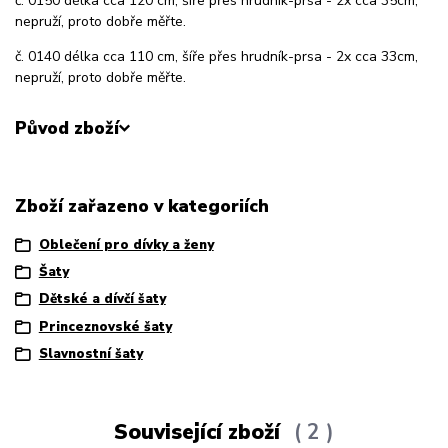
č. 0150 délka cca 120 cm, šíře přes hrudník-prsa - 2x cca 35cm,
nepruží, proto dobře měřte.
č. 0140 délka cca 110 cm, šíře přes hrudník-prsa - 2x cca 33cm,
nepruží, proto dobře měřte.
Původ zboží
Zboží zařazeno v kategoriích
Oblečení pro dívky a ženy
Šaty
Dětské a dívčí šaty
Princeznovské šaty
Slavnostní šaty
Související zboží
2