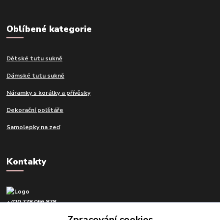
Oblíbené kategorie
Dětské tutu sukně
Dámské tutu sukně
Náramky s korálky a přívěsky
Dekorační polštáře
Samolepky na zeď
Kontakty
+420 778 066 878
v pracovní dny od 9 do 16 hod.
Zpracování cookies