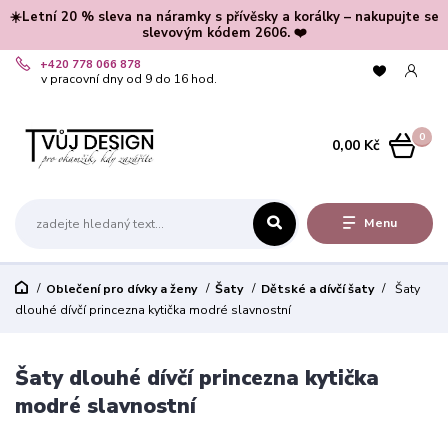
☀️Letní 20 % sleva na náramky s přívěsky a korálky – nakupujte se
slevovým kódem 2606. ❤️
+420 778 066 878
v pracovní dny od 9 do 16 hod.
0
0,00 Kč
Menu
Oblečení pro dívky a ženy
Šaty
Dětské a dívčí šaty
Šaty
dlouhé dívčí princezna kytička modré slavnostní
Šaty dlouhé dívčí princezna kytička
modré slavnostní