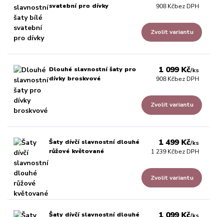
svatební pro dívky
908 Kč
bez DPH
Zvolit variantu
1 099 Kč
Dlouhé slavnostní šaty pro
/
ks
dívky broskvové
908 Kč
bez DPH
Zvolit variantu
1 499 Kč
Šaty dívčí slavnostní dlouhé
/
ks
růžové květované
1 239 Kč
bez DPH
Zvolit variantu
1 099 Kč
Šaty dívčí slavnostní dlouhé
/
ks