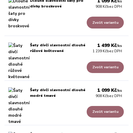
1 099 Kč
Dlouhé slavnostní šaty pro
/
ks
dívky broskvové
908 Kč
bez DPH
Zvolit variantu
1 499 Kč
Šaty dívčí slavnostní dlouhé
/
ks
růžové květované
1 239 Kč
bez DPH
Zvolit variantu
1 099 Kč
Šaty dívčí slavnostní dlouhé
/
ks
modré tmavé
908 Kč
bez DPH
Zvolit variantu