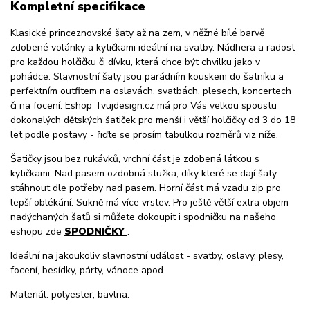
Kompletní specifikace
Klasické princeznovské šaty až na zem, v něžné bílé barvě
zdobené volánky a kytičkami ideální na svatby. Nádhera a radost
pro každou holčičku či dívku, která chce být chvilku jako v
pohádce. Slavnostní šaty jsou parádním kouskem do šatníku a
perfektním outfitem na oslavách, svatbách, plesech, koncertech
či na focení. Eshop Tvujdesign.cz má pro Vás velkou spoustu
dokonalých dětských šatiček pro menší i větší holčičky od 3 do 18
let podle postavy - řiďte se prosím tabulkou rozměrů viz níže.
Šatičky jsou bez rukávků, vrchní část je zdobená látkou s
kytičkami. Nad pasem ozdobná stužka, díky které se dají šaty
stáhnout dle potřeby nad pasem. Horní část má vzadu zip pro
lepší oblékání. Sukně má více vrstev. Pro ještě větší extra objem
nadýchaných šatů si můžete dokoupit i spodničku na našeho
eshopu zde
SPODNIČKY
.
Ideální na jakoukoliv slavnostní událost - svatby, oslavy, plesy,
focení, besídky, párty, vánoce apod.
Materiál: polyester, bavlna.