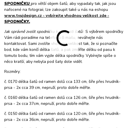
SPODNIČKU
pro větší objem šatů, aby vypadaly tak, jak jsou
nafocené na fotograii, lze zakoupit také u nás na eshopu
www.tvujdesign.cz - vvbírejte vhodnou velikost zde -
SPODNIČKY.
Jak správně zvolit spodničku k velikosti šatů:
S výběrem spodničky
Vám rádi poradíme na telefonu či mailu, neváhejte nás
kontaktovat. Sami zvolíte vhodnou velikost tak, že si poznačíte
bod, kde vám končí délka šatů, a pak změříte délku od pasu k
tomuto bodu, tím vám vyjde délka spodničky. Vybírejte spíše o
něco kratší, aby nebyla pod šaty dole vidět.
Rozměry:
č. 0170 délka šatů od ramen dolů cca 133 cm, šíře přes hrudník-
prsa - 2x cca 39 cm, nepruží, proto dobře měřte.
č. 0160 délka šatů od ramen dolů cca 126 cm, šíře přes hrudník-
prsa - 2x cca 37cm, nepruží, proto dobře měřte.
č. 0150 délka šatů od ramen dolů cca 120 cm, šíře přes hrudník-
prsa - 2x cca 36cm, nepruží, proto dobře měřte.