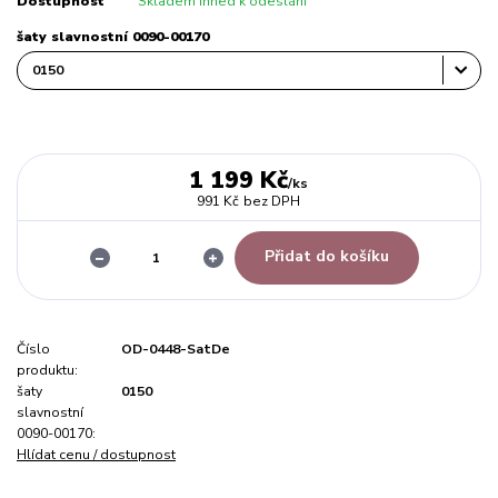
Dostupnost
Skladem ihned k odeslání
šaty slavnostní 0090-00170
1 199 Kč
/
ks
991 Kč
bez DPH
Přidat do košíku
Číslo
OD-0448-SatDe
produktu:
šaty
0150
slavnostní
0090-00170:
Hlídat cenu / dostupnost