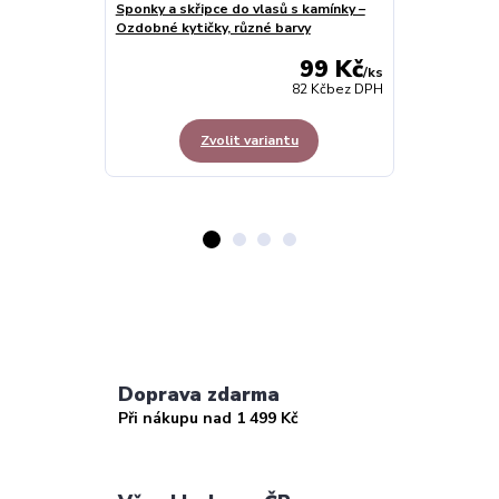
Sponky a skřipce do vlasů s kamínky –
Ozdobné kytičky, různé barvy
99 Kč
/
ks
82 Kč
bez DPH
Zvolit variantu
Doprava zdarma
Při nákupu nad 1 499 Kč