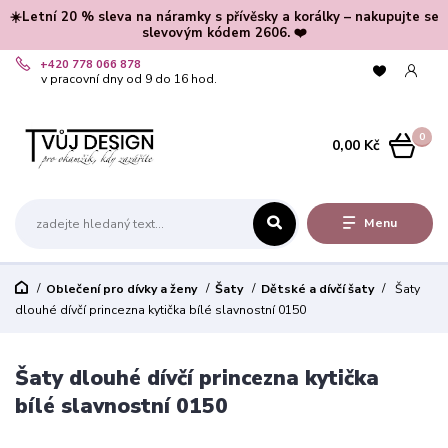
☀️Letní 20 % sleva na náramky s přívěsky a korálky – nakupujte se
slevovým kódem 2606. ❤️
+420 778 066 878
v pracovní dny od 9 do 16 hod.
0
0,00 Kč
Menu
Oblečení pro dívky a ženy
Šaty
Dětské a dívčí šaty
Šaty
dlouhé dívčí princezna kytička bílé slavnostní 0150
Šaty dlouhé dívčí princezna kytička
bílé slavnostní 0150