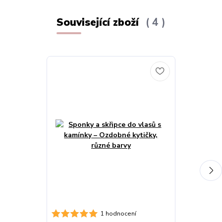
Související zboží
4
Dámský nárame
1 hodnocení
perličky a ron