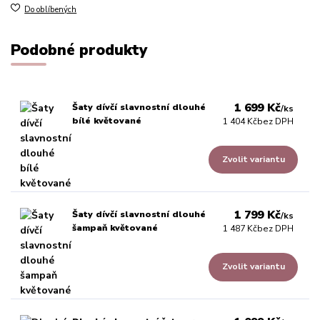
Do oblíbených
Podobné produkty
1 699 Kč
Šaty dívčí slavnostní dlouhé
/
ks
bílé květované
1 404 Kč
bez DPH
Zvolit variantu
1 799 Kč
Šaty dívčí slavnostní dlouhé
/
ks
šampaň květované
1 487 Kč
bez DPH
Zvolit variantu