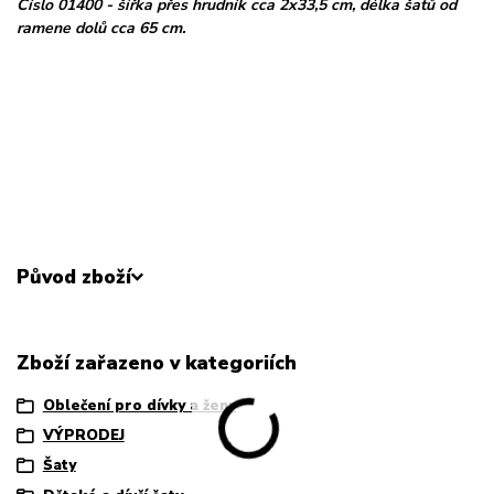
Číslo 01400 - šířka přes hrudník cca 2x33,5 cm, délka šatů od
ramene dolů cca 65 cm.
Původ zboží
Zboží zařazeno v kategoriích
Oblečení pro dívky a ženy
VÝPRODEJ
Šaty