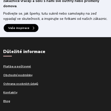
zákaznice vracejí a sdílí s námi své outfity nebo proměny
domova
.
Podívejte se, jak šperky, tutu sukně nebo samolepky na zeď
vypadají ve skutečnosti, a inspirujte se fotkami od našich zákaznic.
Vaše inspirace
Důležité informace
Platba a poštovné
Obchodní podmínky
Ochrana osobních údajů
Kontakty
Blog