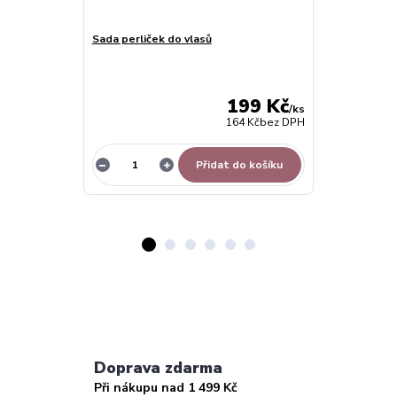
Sada perliček do vlasů
Řetízek s pří
TOPBEADS - 2
199 Kč
/
ks
164 Kč
bez DPH
Přidat do košíku
Z
Doprava zdarma
Při nákupu nad 1 499 Kč