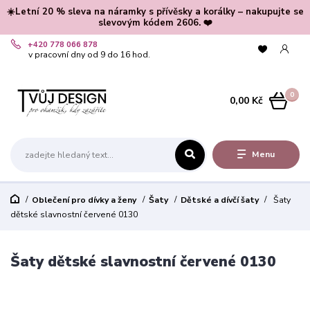
☀️Letní 20 % sleva na náramky s přívěsky a korálky – nakupujte se
slevovým kódem 2606. ❤️
+420 778 066 878
v pracovní dny od 9 do 16 hod.
0
0,00 Kč
Menu
Oblečení pro dívky a ženy
Šaty
Dětské a dívčí šaty
Šaty
dětské slavnostní červené 0130
Šaty dětské slavnostní červené 0130