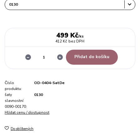
499 Kč
/
ks
412 Kč
bez DPH
Přidat do košíku
Číslo
OD-0404-SatDe
produktu:
šaty
0130
slavnostní
0090-00170:
Hlídat cenu / dostupnost
Do oblíbených