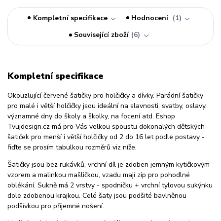
Kompletní specifikace
Hodnocení
1
Související zboží
6
Kompletní specifikace
Okouzlující červené šatičky pro holčičky a dívky. Parádní šatičky
pro malé i větší holčičky jsou ideální na slavnosti, svatby, oslavy,
významné dny do školy a školky, na focení atd. Eshop
Tvujdesign.cz má pro Vás velkou spoustu dokonalých dětských
šatiček pro menší i větší holčičky od 2 do 16 let podle postavy -
řiďte se prosím tabulkou rozměrů viz níže.
Šatičky jsou bez rukávků, vrchní díl je zdoben jemným kytičkovým
vzorem a malinkou mašličkou, vzadu mají zip pro pohodlné
oblékání. Sukně má 2 vrstvy - spodničku + vrchní tylovou sukýnku
dole zdobenou krajkou. Celé šaty jsou podšité bavlněnou
podšívkou pro příjemné nošení.