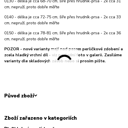
0130 - délka je cca 68-70 cm, šíře přes hrudník-prsa - 2x cca 31
cm, nepruží, proto dobře měřte
0140 - délka je cca 72-75 cm, šíře přes hrudník-prsa - 2x cca 33
cm, nepruží, proto dobře měřte
0150 - délka je cca 78-81 cm, šíře přes hrudník-prsa - 2x cca 36
cm, nepruží, proto dobře měřte
POZOR - nové varianty mají nad pasem perličkové zdobení a
zcela hladký vrchní díl - viz poslední foto v galerii. Zasíláme
varianty dle skladových zásob nebo si prosím pište.
Původ zboží
Zboží zařazeno v kategoriích