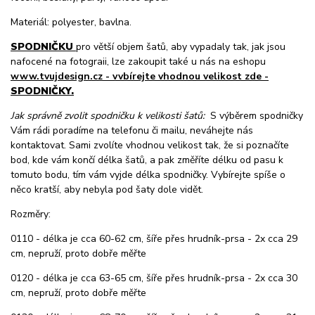
Materiál: polyester, bavlna.
SPODNIČKU
pro větší objem šatů, aby vypadaly tak, jak jsou
nafocené na fotograii, lze zakoupit také u nás na eshopu
www.tvujdesign.cz - vvbírejte vhodnou velikost zde -
SPODNIČKY.
Jak správně zvolit spodničku k velikosti šatů:
S výběrem spodničky
Vám rádi poradíme na telefonu či mailu, neváhejte nás
kontaktovat. Sami zvolíte vhodnou velikost tak, že si poznačíte
bod, kde vám končí délka šatů, a pak změříte délku od pasu k
tomuto bodu, tím vám vyjde délka spodničky. Vybírejte spíše o
něco kratší, aby nebyla pod šaty dole vidět.
Rozměry:
0110 - délka je cca 60-62 cm, šíře přes hrudník-prsa - 2x cca 29
cm, nepruží, proto dobře měřte
0120 - délka je cca 63-65 cm, šíře přes hrudník-prsa - 2x cca 30
cm, nepruží, proto dobře měřte