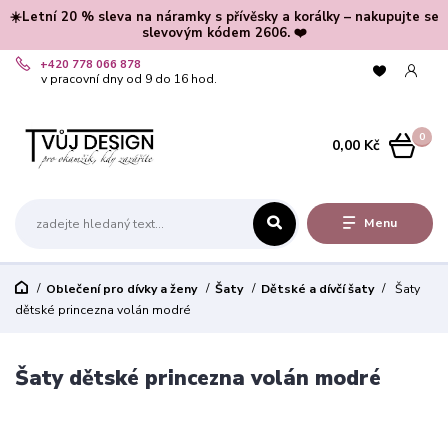
☀️Letní 20 % sleva na náramky s přívěsky a korálky – nakupujte se
slevovým kódem 2606. ❤️
+420 778 066 878
v pracovní dny od 9 do 16 hod.
0
0,00 Kč
Menu
Oblečení pro dívky a ženy
Šaty
Dětské a dívčí šaty
Šaty
dětské princezna volán modré
Šaty dětské princezna volán modré