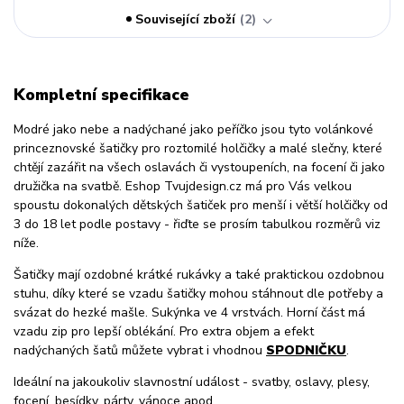
Související zboží
2
Kompletní specifikace
Modré jako nebe a nadýchané jako peříčko jsou tyto volánkové
princeznovské šatičky pro roztomilé holčičky a malé slečny, které
chtějí zazářit na všech oslavách či vystoupeních, na focení či jako
družička na svatbě. Eshop Tvujdesign.cz má pro Vás velkou
spoustu dokonalých dětských šatiček pro menší i větší holčičky od
3 do 18 let podle postavy - řiďte se prosím tabulkou rozměrů viz
níže.
Šatičky mají ozdobné krátké rukávky a také praktickou ozdobnou
stuhu, díky které se vzadu šatičky mohou stáhnout dle potřeby a
svázat do hezké mašle. Sukýnka ve 4 vrstvách. Horní část má
vzadu zip pro lepší oblékání. Pro extra objem a efekt
nadýchaných šatů můžete vybrat i vhodnou
SPODNIČKU
.
Ideální na jakoukoliv slavnostní událost - svatby, oslavy, plesy,
focení, besídky, párty, vánoce apod.