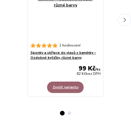
Sada růžová z
1 hodnocení
sukýnka s dop
Sponky a skřipce do vlasů s kamínky –
Ozdobné kytičky, různé barvy
99 Kč
/
ks
82 Kč
bez DPH
Zvolit variantu