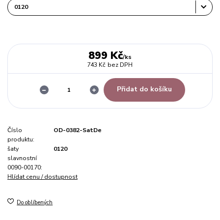
899 Kč
/
ks
743 Kč
bez DPH
Přidat do košíku
Číslo
OD-0382-SatDe
produktu:
šaty
0120
slavnostní
0090-00170:
Hlídat cenu / dostupnost
Do oblíbených