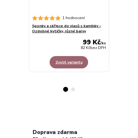
Sada růžová z
1 hodnocení
sukýnka s dop
Sponky a skřipce do vlasů s kamínky –
Ozdobné kytičky, různé barvy
99 Kč
/
ks
82 Kč
bez DPH
Zvolit variantu
Doprava zdarma