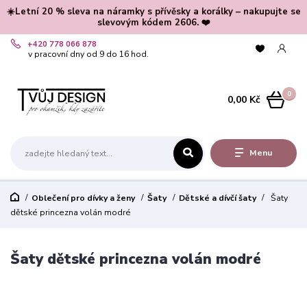
☀️Letní 20 % sleva na náramky s přívěsky a korálky – nakupujte se
slevovým kódem 2606. ❤️
+420 778 066 878
v pracovní dny od 9 do 16 hod.
0
0,00 Kč
Menu
Oblečení pro dívky a ženy
Šaty
Dětské a dívčí šaty
Šaty
dětské princezna volán modré
Šaty dětské princezna volán modré