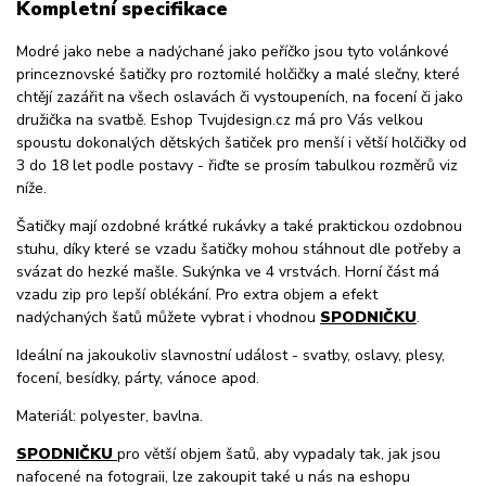
Kompletní specifikace
Modré jako nebe a nadýchané jako peříčko jsou tyto volánkové
princeznovské šatičky pro roztomilé holčičky a malé slečny, které
chtějí zazářit na všech oslavách či vystoupeních, na focení či jako
družička na svatbě. Eshop Tvujdesign.cz má pro Vás velkou
spoustu dokonalých dětských šatiček pro menší i větší holčičky od
3 do 18 let podle postavy - řiďte se prosím tabulkou rozměrů viz
níže.
Šatičky mají ozdobné krátké rukávky a také praktickou ozdobnou
stuhu, díky které se vzadu šatičky mohou stáhnout dle potřeby a
svázat do hezké mašle. Sukýnka ve 4 vrstvách. Horní část má
vzadu zip pro lepší oblékání. Pro extra objem a efekt
nadýchaných šatů můžete vybrat i vhodnou
SPODNIČKU
.
Ideální na jakoukoliv slavnostní událost - svatby, oslavy, plesy,
focení, besídky, párty, vánoce apod.
Materiál: polyester, bavlna.
SPODNIČKU
pro větší objem šatů, aby vypadaly tak, jak jsou
nafocené na fotograii, lze zakoupit také u nás na eshopu