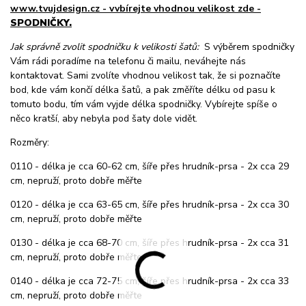
www.tvujdesign.cz - vvbírejte vhodnou velikost zde -
SPODNIČKY.
Jak správně zvolit spodničku k velikosti šatů:
S výběrem spodničky
Vám rádi poradíme na telefonu či mailu, neváhejte nás
kontaktovat. Sami zvolíte vhodnou velikost tak, že si poznačíte
bod, kde vám končí délka šatů, a pak změříte délku od pasu k
tomuto bodu, tím vám vyjde délka spodničky. Vybírejte spíše o
něco kratší, aby nebyla pod šaty dole vidět.
Rozměry:
0110 - délka je cca 60-62 cm, šíře přes hrudník-prsa - 2x cca 29
cm, nepruží, proto dobře měřte
0120 - délka je cca 63-65 cm, šíře přes hrudník-prsa - 2x cca 30
cm, nepruží, proto dobře měřte
0130 - délka je cca 68-70 cm, šíře přes hrudník-prsa - 2x cca 31
cm, nepruží, proto dobře měřte
0140 - délka je cca 72-75 cm, šíře přes hrudník-prsa - 2x cca 33
cm, nepruží, proto dobře měřte