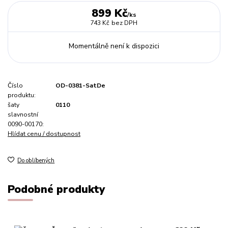
899 Kč
/
ks
743 Kč
bez DPH
Momentálně není k dispozici
Číslo
OD-0381-SatDe
produktu:
šaty
0110
slavnostní
0090-00170:
Hlídat cenu / dostupnost
Do oblíbených
Podobné produkty