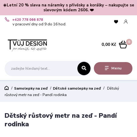
☀️Letní 20 % sleva na náramky s přívěsky a korálky – nakupujte se
slevovým kódem 2606. ❤️
+420 778 066 878
v pracovní dny od 9 do 16 hod.
0
0,00 Kč
Menu
Samolepky na zeď
Dětské samolepky na zeď
Dětský
růstový metr na zeď - Pandí rodinka
Dětský růstový metr na zeď - Pandí
rodinka