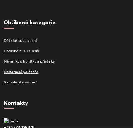
Oblíbené kategorie
Dětské tutu sukně
Dámské tutu sukně
Náramky s korálky a přívěsky
Dekorační polštáře
Samolepky na zeď
Kontakty
+420 778 066 878
v pracovní dny od 9 do 16 hod.