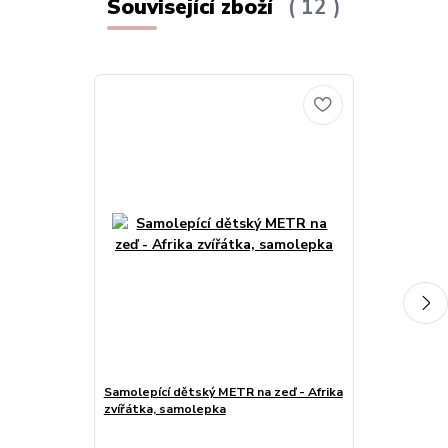
Související zboží
12
Samolepící dětský METR na zeď - Afrika
Samolepící d
zvířátka, samolepka
Džungle zvířá