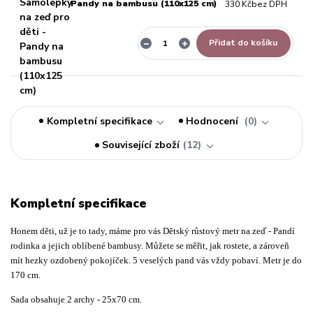
Pandy na bambusu (110x125 cm)
330 Kč
bez DPH
Přidat do košíku
Kompletní specifikace
Hodnocení
0
Související zboží
12
Kompletní specifikace
Honem děti, už je to tady, máme pro vás Dětský růstový metr na zeď - Pandí
rodinka a jejich oblíbené bambusy. Můžete se měřit, jak rostete, a zároveň
mít hezky ozdobený pokojíček. 5 veselých pand vás vždy pobaví. Metr je do
170 cm.
Sada obsahuje 2 archy - 25x70 cm.