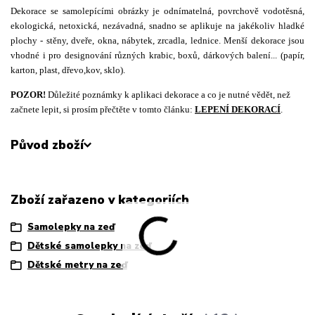
Dekorace se samolepícími obrázky je odnímatelná, povrchově vodotěsná,
ekologická, netoxická, nezávadná, snadno se aplikuje na jakékoliv hladké
plochy - stěny, dveře, okna, nábytek, zrcadla, lednice. Menší dekorace jsou
vhodné i pro designování různých krabic, boxů, dárkových balení... (papír,
karton, plast, dřevo,kov, sklo).
POZOR!
Důležité poznámky k aplikaci dekorace a co je nutné vědět, než
začnete lepit, si prosím přečtěte v tomto článku:
LEPENÍ DEKORACÍ
.
Původ zboží
Zboží zařazeno v kategoriích
Samolepky na zeď
Dětské samolepky na zeď
Dětské metry na zeď