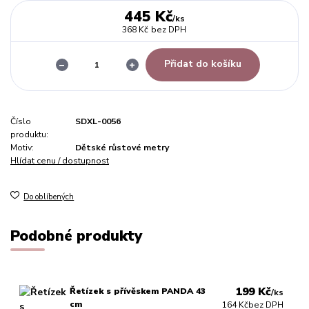
445 Kč
/
ks
368 Kč
bez DPH
Přidat do košíku
Číslo
SDXL-0056
produktu:
Motiv:
Dětské růstové metry
Hlídat cenu / dostupnost
Do oblíbených
Podobné produkty
199 Kč
Řetízek s přívěskem PANDA 43
/
ks
cm
164 Kč
bez DPH