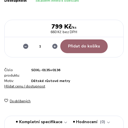
Dostupnost
Skladem ihned k odeslání
799 Kč
/
ks
660 Kč
bez DPH
Přidat do košíku
Číslo
SDXL-0135+0136
produktu:
Motiv:
Dětské růstové metry
Hlídat cenu / dostupnost
Do oblíbených
Kompletní specifikace
Hodnocení
0