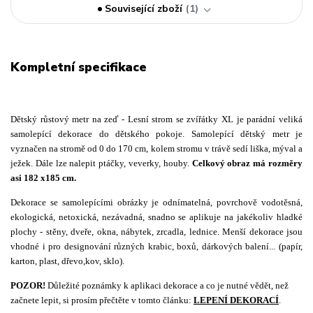
Související zboží
1
Kompletní specifikace
Dětský růstový metr na zeď - Lesní strom se zvířátky XL je parádní veliká
samolepící dekorace do dětského pokoje. Samolepící dětský metr je
vyznačen na stromě od 0 do 170 cm, kolem stromu v trávě sedí liška, mýval a
ježek. Dále lze nalepit ptáčky, veverky, houby.
Celkový obraz má rozměry
asi 182 x185 cm.
Dekorace se samolepícími obrázky je odnímatelná, povrchově vodotěsná,
ekologická, netoxická, nezávadná, snadno se aplikuje na jakékoliv hladké
plochy - stěny, dveře, okna, nábytek, zrcadla, lednice. Menší dekorace jsou
vhodné i pro designování různých krabic, boxů, dárkových balení... (papír,
karton, plast, dřevo,kov, sklo).
POZOR!
Důležité poznámky k aplikaci dekorace a co je nutné vědět, než
začnete lepit, si prosím přečtěte v tomto článku:
LEPENÍ DEKORACÍ
.