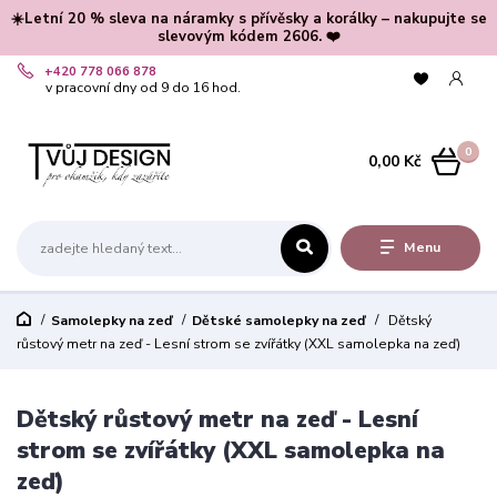
☀️Letní 20 % sleva na náramky s přívěsky a korálky – nakupujte se
slevovým kódem 2606. ❤️
+420 778 066 878
v pracovní dny od 9 do 16 hod.
0
0,00 Kč
Menu
Samolepky na zeď
Dětské samolepky na zeď
Dětský
růstový metr na zeď - Lesní strom se zvířátky (XXL samolepka na zeď)
Dětský růstový metr na zeď - Lesní
strom se zvířátky (XXL samolepka na
zeď)