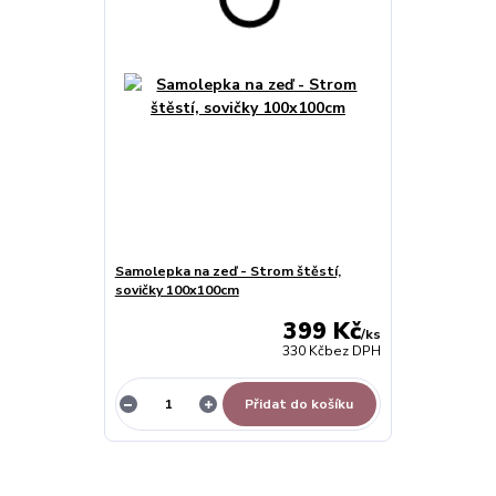
Samolepka na zeď - Strom štěstí,
sovičky 100x100cm
399 Kč
/
ks
330 Kč
bez DPH
Přidat do košíku