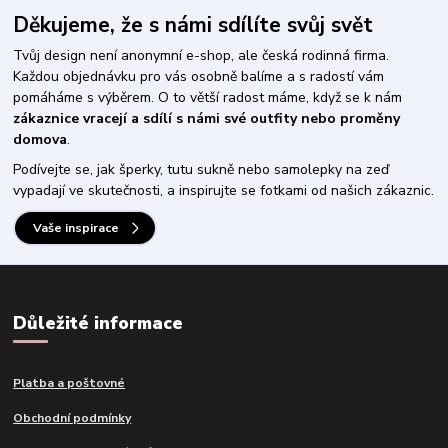
Děkujeme, že s námi sdílíte svůj svět
Tvůj design není anonymní e-shop, ale česká rodinná firma.
Každou objednávku pro vás osobně balíme a s radostí vám
pomáháme s výběrem. O to větší radost máme, když se k nám
zákaznice vracejí a sdílí s námi své outfity nebo proměny
domova
.
Podívejte se, jak šperky, tutu sukně nebo samolepky na zeď
vypadají ve skutečnosti, a inspirujte se fotkami od našich zákaznic.
Vaše inspirace
Důležité informace
Platba a poštovné
Obchodní podmínky