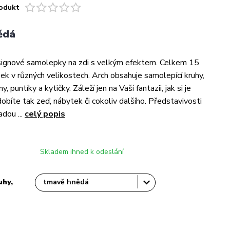
odukt
ědá
signové samolepky na zdi s velkým efektem. Celkem 15
k v různých velikostech. Arch obsahuje samolepící kruhy,
y, puntíky a kytičky. Záleží jen na Vaší fantazii, jak si je
obíte tak zeď, nábytek či cokoliv dalšího. Představivosti
dou ...
celý popis
Skladem ihned k odeslání
uhy,