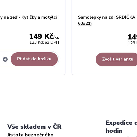
 na zeď - Kytičky a motýlci
Samolepky na zdi SRDÍČKA 
60x21)
149 Kč
14
/
ks
123 Kč
bez DPH
123 
Přidat do košíku
Zvolit variantu
Expedice 
Vše skladem v ČR
hodin
Jistota bezpečného