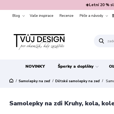
☀️Letní 20 % s
Blog
Vaše inspirace
Recenze
Péče a návody
NOVINKY
Šperky a doplňky
Ob
Samolepky na zeď
Dětské samolepky na zeď
Samol
Samolepky na zdi Kruhy, kola, kol