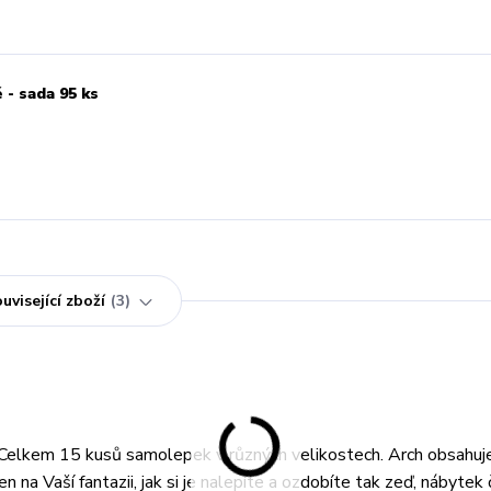
 - sada 95 ks
uvisející zboží
3
Celkem 15 kusů samolepek v různých velikostech. Arch obsahuj
en na Vaší fantazii, jak si je nalepíte a ozdobíte tak zeď, nábytek 