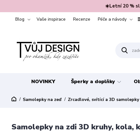
☀️Letní 20 % s
Blog
Vaše inspirace
Recenze
Péče a návody
NOVINKY
Šperky a doplňky
Ob
Samolepky na zeď
Zrcadlové, svítící a 3D samolepk
Samolepky na zdi 3D kruhy, kola, 