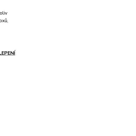
oliv
oxů,
LEPENÍ