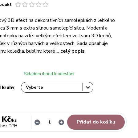
odukt
ový 3D efekt na dekorativních samolepkách z lehkého
cca 3 mm s extra silnou samolepící silou. Moderní a
olepky na zdi s velkým efektem ve tvaru 3D kruhů,
ček v různých barvách a velikostech. Sada obsahuje
hy, kolečka, bubliny, které ...
celý popis
Skladem ihned k odeslání
 kruhy
 Kč
/
ks
Přidat do košíku
bez DPH