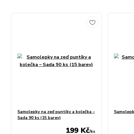
Samolepky na zeď puntíky a kolečka –
Samolepky
Sada 90 ks (15 barev)
199 Kč
/
ks