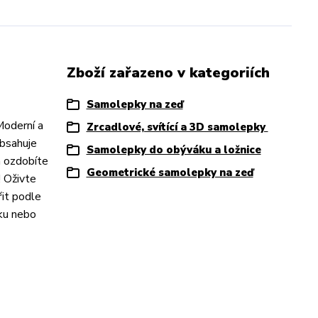
Zboží zařazeno v kategoriích
Samolepky na zeď
Moderní a
Zrcadlové, svítící a 3D samolepky
obsahuje
Samolepky do obýváku a ložnice
 a ozdobíte
Geometrické samolepky na zeď
! Oživte
řit podle
tku nebo