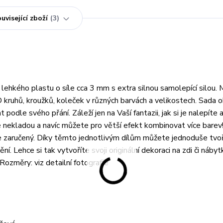
uvisející zboží
3
ehkého plastu o síle cca 3 mm s extra silnou samolepící silou. 
kruhů, kroužků, koleček v různých barvách a velikostech. Sada 
podle svého přání. Záleží jen na Vaší fantazii, jak si je nalepíte
e nekladou a navíc můžete pro větší efekt kombinovat více barev
t je zaručený. Díky těmto jednotlivým dílům můžete jednoduše tvo
. Lehce si tak vytvoříte svoji originální dekoraci na zdi či náby
Rozměry: viz detailní fotografie