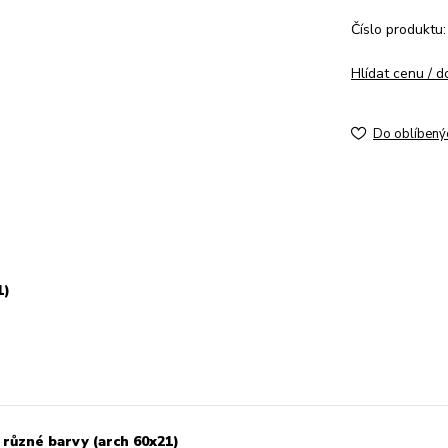
Číslo produktu:
Hlídat cenu / 
Do oblíbený
1)
různé barvy (arch 60x21)