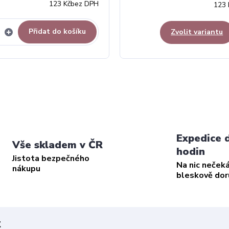
123 Kč
bez DPH
123 
Přidat do košíku
Zvolit variantu
Expedice 
Vše skladem v ČR
hodin
Jistota bezpečného
Na nic neček
nákupu
bleskově do
t