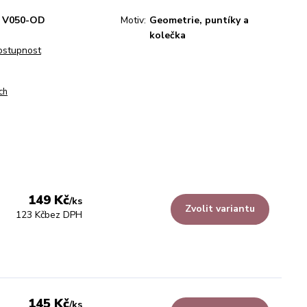
V050-OD
Motiv:
Geometrie, puntíky a
kolečka
dostupnost
ch
149 Kč
/
ks
Zvolit variantu
123 Kč
bez DPH
145 Kč
/
ks