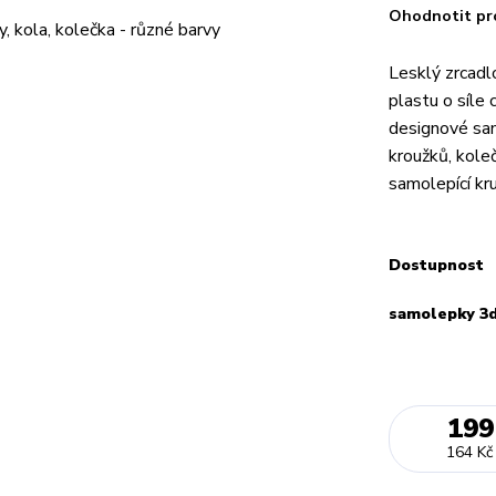
Ohodnotit pr
Lesklý zrcadl
plastu o síle 
designové sam
kroužků, kole
samolepící kru
Dostupnost
samolepky 3d
199
164 Kč