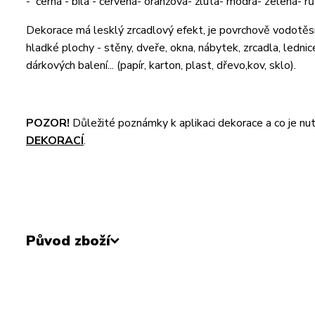
- černá - bílá - červená- oranžová- žlutá- modrá- zelená- r
Dekorace má lesklý zrcadlový efekt, je povrchově vodotěsná
hladké plochy - stěny, dveře, okna, nábytek, zrcadla, ledni
dárkových balení... (papír, karton, plast, dřevo,kov, sklo).
POZOR!
Důležité poznámky k aplikaci dekorace a co je nu
DEKORACÍ
.
Původ zboží