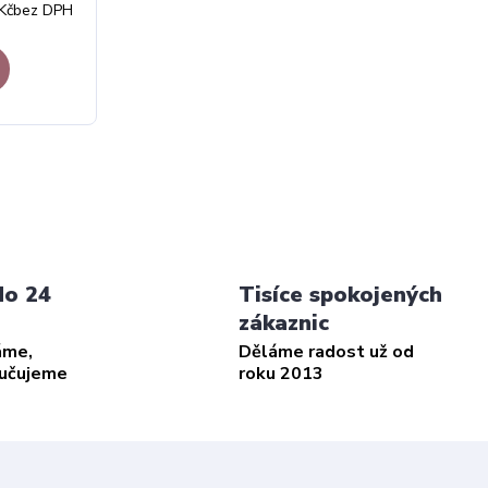
Kč
bez DPH
do 24
Tisíce spokojených
zákaznic
áme,
Děláme radost už od
ručujeme
roku 2013