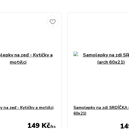
 na zeď - Kytičky a motýlci
Samolepky na zdi SRDÍČKA 
60x21)
149 Kč
14
/
ks