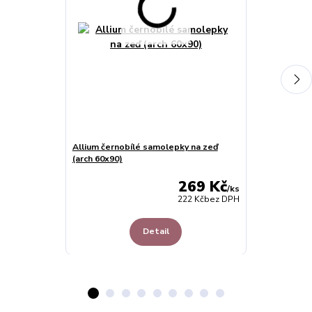
Allium černobílé samolepky na zeď
Řetízek s pří
(arch 60x90)
náhrdelník
269 Kč
/
ks
222 Kč
bez DPH
Detail