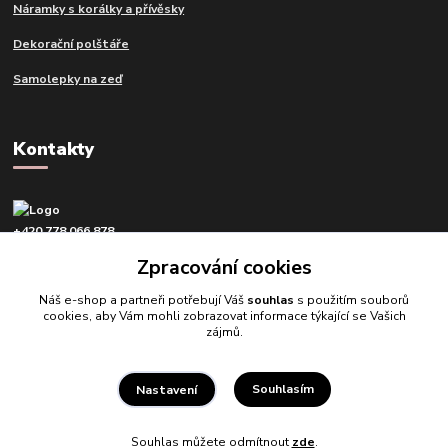
Náramky s korálky a přívěsky
Dekorační polštáře
Samolepky na zeď
Kontakty
+420 778 066 878
v pracovní dny od 9 do 16 hod.
Zpracování cookies
info@tvujdesign.cz
Náš e-shop a partneři potřebují Váš
souhlas
s použitím souborů
cookies, aby Vám mohli zobrazovat informace týkající se Vašich
zájmů.
Souhlasím
Nastavení
Tvujdesign.cz
Souhlas můžete odmítnout
zde
.
Vytvořeno na
Eshop-rychle.cz