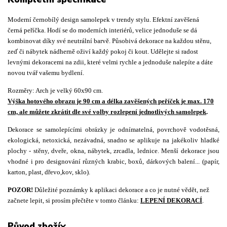
Moderní černobílý design samolepek v trendy stylu. Efektní zavěšená
černá peříčka. Hodí se do moderních interiérů, velice jednoduše se dá
kombinovat díky své neutrální barvě. Působivá dekorace na každou stěnu,
zeď či nábytek nádherně oživí každý pokoj či kout. Udělejte si radost
levnými dekoracemi na zdii, které velmi rychle a jednoduše nalepíte a dáte
novou tvář vašemu bydlení.
Rozměry: Arch je velký 60x90 cm.
Výška hotového obrazu je 90 cm a délka zavěšených peříček je max. 170
cm, ale můžete zkrátit dle své volby rozlepení jednotlivých samolepek
.
Dekorace se samolepícími obrázky je odnímatelná, povrchově vodotěsná,
ekologická, netoxická, nezávadná, snadno se aplikuje na jakékoliv hladké
plochy - stěny, dveře, okna, nábytek, zrcadla, lednice. Menší dekorace jsou
vhodné i pro designování různých krabic, boxů, dárkových balení... (papír,
karton, plast, dřevo,kov, sklo).
POZOR!
Důležité poznámky k aplikaci dekorace a co je nutné vědět, než
začnete lepit, si prosím přečtěte v tomto článku:
LEPENÍ DEKORACÍ
.
Původ zboží