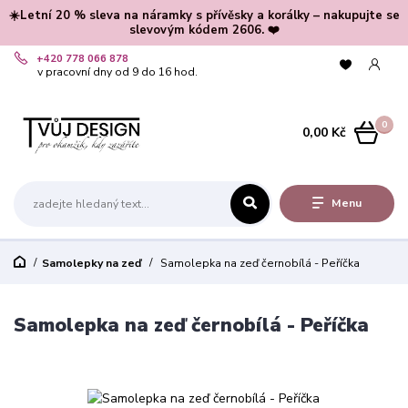
☀️Letní 20 % sleva na náramky s přívěsky a korálky – nakupujte se
slevovým kódem 2606. ❤️
+420 778 066 878
v pracovní dny od 9 do 16 hod.
0
0,00 Kč
Menu
Samolepky na zeď
Samolepka na zeď černobílá - Peříčka
Samolepka na zeď černobílá - Peříčka