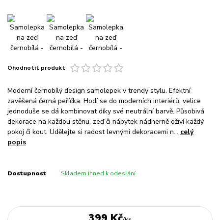
Ohodnotit produkt
Moderní černobílý design samolepek v trendy stylu. Efektní
zavěšená černá peříčka. Hodí se do moderních interiérů, velice
jednoduše se dá kombinovat díky své neutrální barvě. Působivá
dekorace na každou stěnu, zeď či nábytek nádherně oživí každý
pokoj či kout. Udělejte si radost levnými dekoracemi n...
celý
popis
Dostupnost
Skladem ihned k odeslání
399 Kč
/
ks