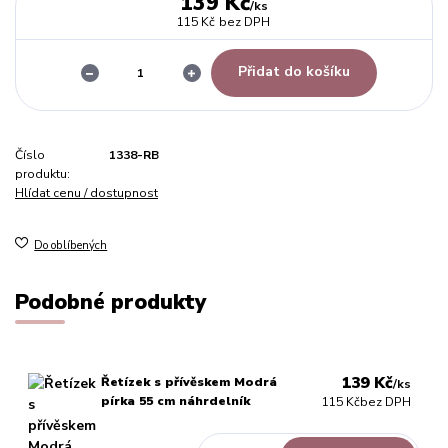
139 Kč
/
ks
115 Kč
bez DPH
Přidat do košíku
Číslo
1338-RB
produktu:
Hlídat cenu / dostupnost
Do oblíbených
Podobné produkty
139 Kč
Řetízek s přívěskem Modrá
/
ks
pírka 55 cm náhrdelník
115 Kč
bez DPH