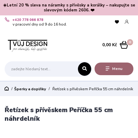
☀️Letní 20 % sleva na náramky s přívěsky a korálky – nakupujte se
slevovým kódem 2606. ❤️
+420 778 066 878
v pracovní dny od 9 do 16 hod.
0
0,00 Kč
Menu
Šperky a doplňky
Řetízek s přívěskem Peříčka 55 cm náhrdelník
Řetízek s přívěskem Peříčka 55 cm
náhrdelník