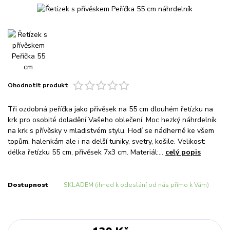
Ohodnotit produkt
Tři ozdobná peříčka jako přívěsek na 55 cm dlouhém řetízku na
krk pro osobité doladění Vašeho oblečení. Moc hezký náhrdelník
na krk s přívěsky v mladistvém stylu. Hodí se nádherně ke všem
topům, halenkám ale i na delší tuniky, svetry, košile. Velikost:
délka řetízku 55 cm, přívěsek 7x3 cm. Materiál:...
celý popis
Dostupnost
SKLADEM (ihned k odeslání od nás přímo k Vám)