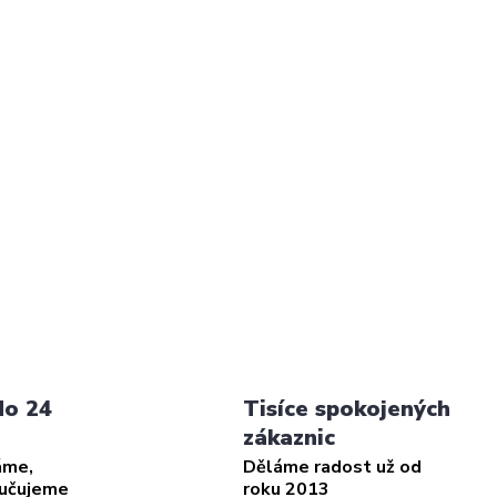
do 24
Tisíce spokojených
zákaznic
áme,
Děláme radost už od
ručujeme
roku 2013