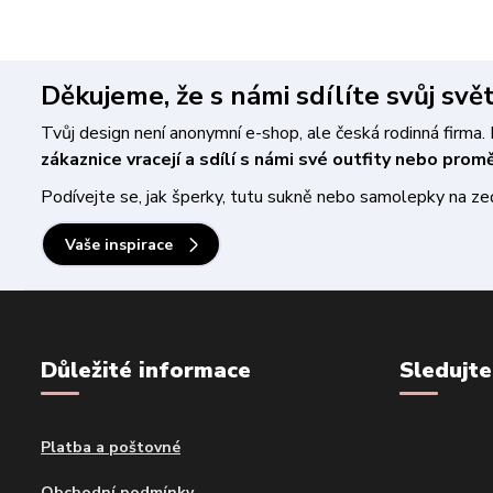
Děkujeme, že s námi sdílíte svůj svě
Tvůj design není anonymní e-shop, ale česká rodinná firm
zákaznice vracejí a sdílí s námi své outfity nebo pro
Podívejte se, jak šperky, tutu sukně nebo samolepky na zeď 
Vaše inspirace
Důležité informace
Sledujte
Platba a poštovné
Obchodní podmínky