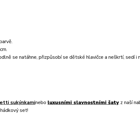
barvě.
 cm.
dlně se natáhne, přizpůsobí se dětské hlavičce a neškrtí, sedí i 
etti sukýnkami
nebo
luxusními slavnostními šaty
z naší na
ohádkový set!