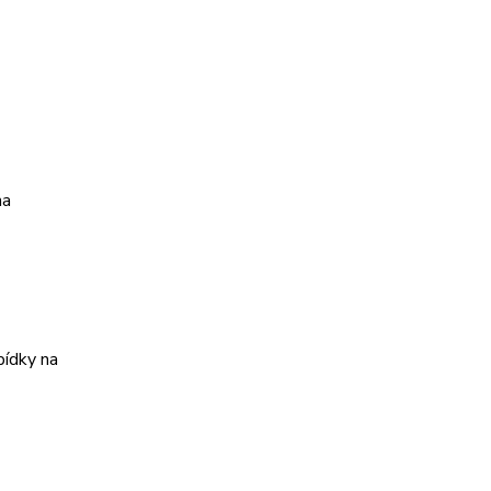
na
bídky na