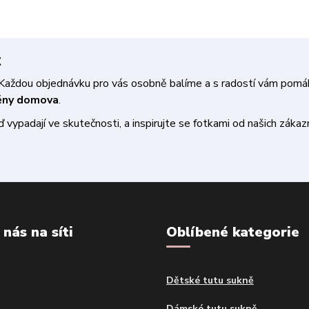
t
a. Každou objednávku pro vás osobně balíme a s radostí vám pom
měny domova
.
vypadají ve skutečnosti, a inspirujte se fotkami od našich zákazn
 nás na síti
Oblíbené kategorie
Dětské tutu sukně
Dámské tutu sukně