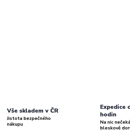
Expedice 
Vše skladem v ČR
hodin
Jistota bezpečného
Na nic neček
nákupu
bleskově do