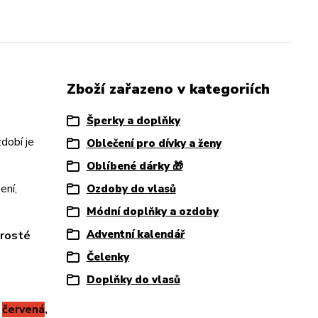
Zboží zařazeno v kategoriích
Šperky a doplňky
zdobí je
Oblečení pro dívky a ženy
Oblíbené dárky 🎁
ení,
Ozdoby do vlasů
Módní doplňky a ozdoby
Adventní kalendář
prosté
Čelenky
Doplňky do vlasů
,
červená
,