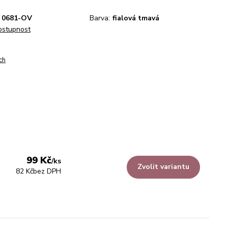
0681-OV
Barva:
fialová tmavá
dostupnost
ch
99 Kč
/
ks
Zvolit variantu
82 Kč
bez DPH