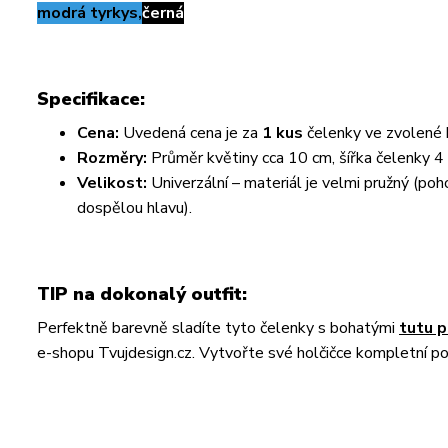
modrá tyrkys,
černá
Specifikace:
Cena:
Uvedená cena je za
1 kus
čelenky ve zvolené 
Rozměry:
Průměr květiny cca 10 cm, šířka čelenky 4
Velikost:
Univerzální – materiál je velmi pružný (poho
dospělou hlavu).
TIP na dokonalý outfit:
Perfektně barevně sladíte tyto čelenky s bohatými
tutu p
e-shopu Tvujdesign.cz. Vytvořte své holčičce kompletní p