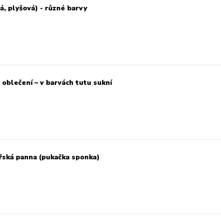
, plyšová) - různé barvy
 oblečení – v barvách tutu sukní
ořská panna (pukačka sponka)