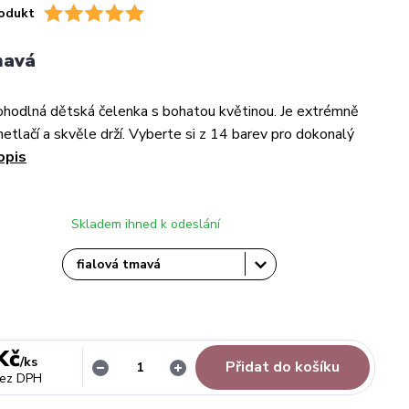
odukt
mavá
hodlná dětská čelenka s bohatou květinou. Je extrémně
netlačí a skvěle drží. Vyberte si z 14 barev pro dokonalý
opis
Skladem ihned k odeslání
Kč
/
ks
Přidat do košíku
ez DPH