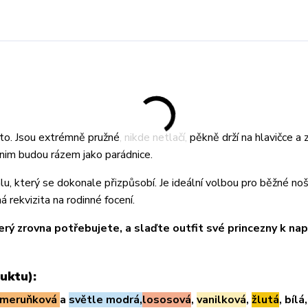
o. Jsou extrémně pružné, nikde netlačí, pěkně drží na hlavičce a 
 nim budou rázem jako parádnice.
u, který se dokonale přizpůsobí. Je ideální volbou pro běžné noš
 rekvizita na rodinné focení.
terý zrovna potřebujete, a slaďte outfit své princezny k na
uktu):
meruňková
a
světle modrá,
lososová
,
vanilková
,
žlutá
, bílá