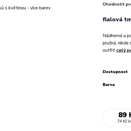
Ohodnotit pr
fialová t
Nádherná a po
pružná, nikde 
outfit!
celý p
Dostupnost
Barva
89 
74 Kč
b