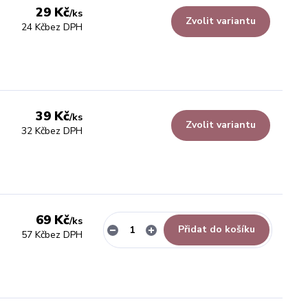
29 Kč
/
ks
Zvolit variantu
24 Kč
bez DPH
39 Kč
/
ks
Zvolit variantu
32 Kč
bez DPH
69 Kč
/
ks
Přidat do košíku
57 Kč
bez DPH