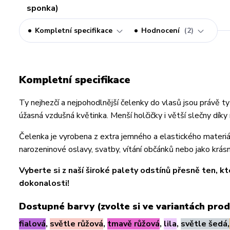
Kompletní specifikace
Hodnocení
2
Kompletní specifikace
Ty nejhezčí a nejpohodlnější čelenky do vlasů jsou právě tyt
úžasná vzdušná květinka. Menší holčičky i větší slečny díky
Čelenka je vyrobena z extra jemného a elastického materiál
narozeninové oslavy, svatby, vítání občánků nebo jako krásná
Vyberte si z naší široké palety odstínů přesně ten, k
dokonalosti!
Dostupné barvy (zvolte si ve variantách prod
fialová
,
světle růžová
,
tmavě růžová
,
lila
,
světle šedá,