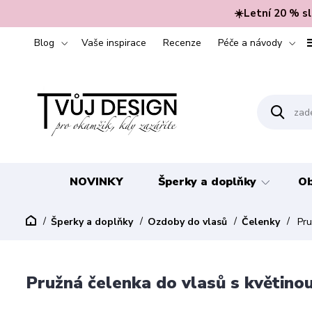
☀️Letní 20 % s
Blog
Vaše inspirace
Recenze
Péče a návody
NOVINKY
Šperky a doplňky
Ob
Šperky a doplňky
Ozdoby do vlasů
Čelenky
Pru
Pružná čelenka do vlasů s květinou