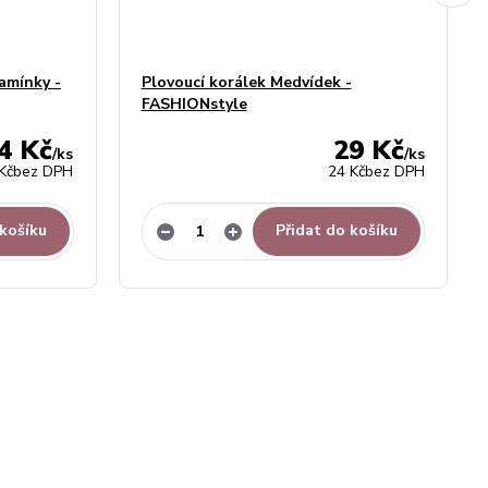
kamínky -
Plovoucí korálek Medvídek -
FASHIONstyle
4 Kč
29 Kč
/
ks
/
ks
Kč
bez DPH
24 Kč
bez DPH
 košíku
Přidat do košíku