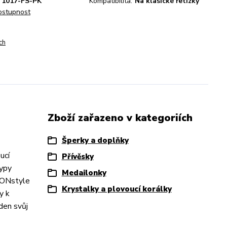
1017-FS-PK
Kompatibilita:
Na klasické řetízky
dostupnost
ch
Zboží zařazeno v kategoriích
Šperky a doplňky
ucí
Přívěsky
typy
Medailonky
HIONstyle
Krystalky a plovoucí korálky
y k
 den svůj