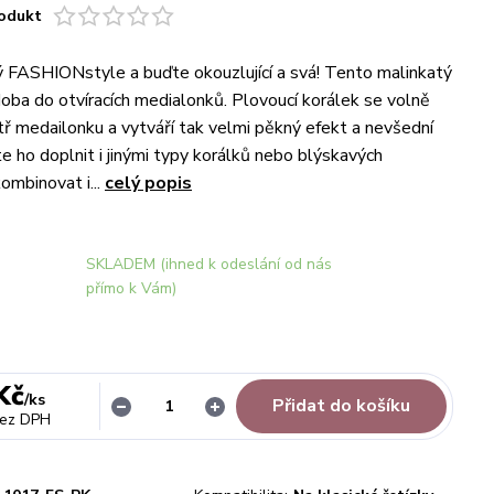
odukt
ý FASHIONstyle a buďte okouzlující a svá! Tento malinkatý
doba do otvíracích medialonků. Plovoucí korálek se volně
tř medailonku a vytváří tak velmi pěkný efekt a nevšední
e ho doplnit i jinými typy korálků nebo blýskavých
ombinovat i...
celý popis
SKLADEM (ihned k odeslání od nás
přímo k Vám)
Kč
/
ks
Přidat do košíku
ez DPH