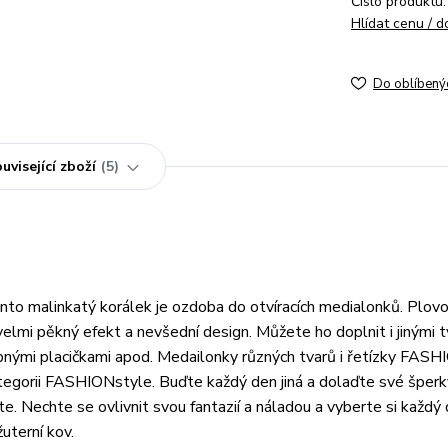
Číslo produktu:
Hlídat cenu / 
Do oblíbený
uvisející zboží
5
nto malinkatý korálek je ozdoba do otvíracích medialonků. Plovo
velmi pěkný efekt a nevšední design. Můžete ho doplnit i jinými 
bnými placičkami apod. Medailonky různých tvarů i řetízky FAS
tegorii FASHIONstyle. Buďte každý den jiná a dolaďte své šperk
te. Nechte se ovlivnit svou fantazií a náladou a vyberte si každý
uterní kov.