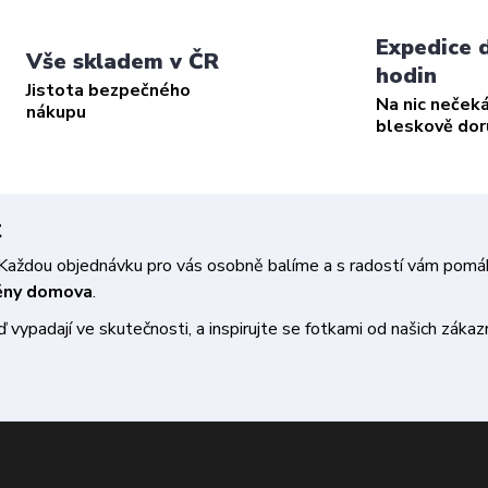
Expedice 
Vše skladem v ČR
hodin
Jistota bezpečného
Na nic neček
nákupu
bleskově do
t
a. Každou objednávku pro vás osobně balíme a s radostí vám pom
měny domova
.
vypadají ve skutečnosti, a inspirujte se fotkami od našich zákazn