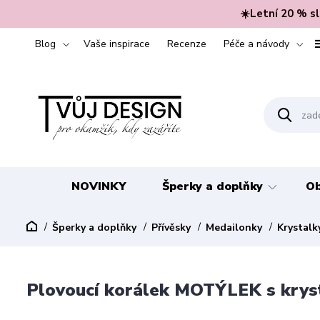
☀️Letní 20 % s
Blog
Vaše inspirace
Recenze
Péče a návody
NOVINKY
Šperky a doplňky
Ob
Šperky a doplňky
Přívěsky
Medailonky
Krystalk
Plovoucí korálek MOTÝLEK s krys