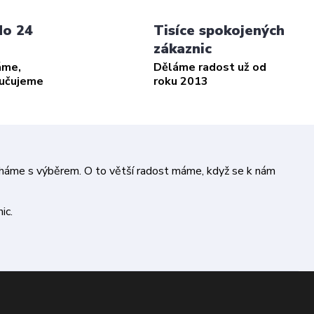
do 24
Tisíce spokojených
zákaznic
áme,
Děláme radost už od
ručujeme
roku 2013
áháme s výběrem. O to větší radost máme, když se k nám
ic.