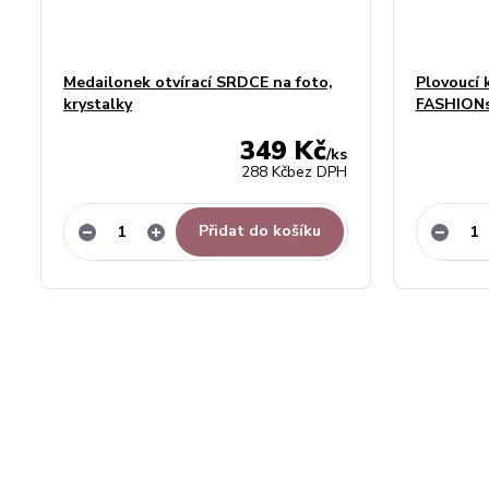
Medailonek otvírací SRDCE na foto,
Plovoucí 
krystalky
FASHIONs
349 Kč
/
ks
288 Kč
bez DPH
Přidat do košíku