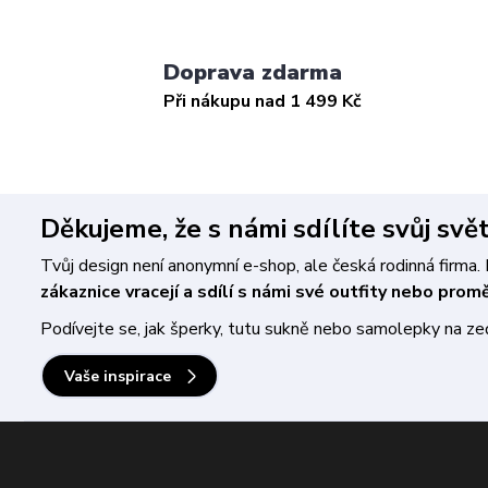
Doprava zdarma
Při nákupu nad 1 499 Kč
Děkujeme, že s námi sdílíte svůj svě
Tvůj design není anonymní e-shop, ale česká rodinná firm
zákaznice vracejí a sdílí s námi své outfity nebo pro
Podívejte se, jak šperky, tutu sukně nebo samolepky na zeď 
Vaše inspirace