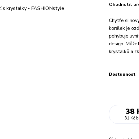
Ohodnotit pr
Chytťe si nov
korálek je oz
pohybuje uvni
design. Můžet
krystalků a zk
Dostupnost
38 
31 Kč
b