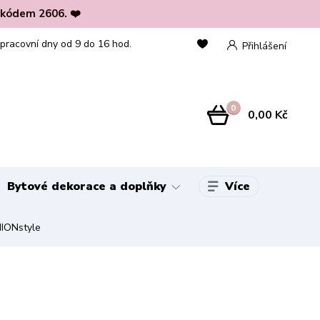
 kódem 2606. ❤️
 pracovní dny od 9 do 16 hod.
Přihlášení
0
0,00 Kč
Více
Bytové dekorace a doplňky
HIONstyle