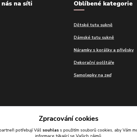
 nás na síti
Oblíbené kategorie
Dětské tutu sukně
Dámské tutu sukně
Náramky s korálky a přívěsky
Dekorační polštáře
Samolepky na zeď
Zpracování cookies
artneři potřebují Váš
souhlas
s použitím souborů cookies, aby Vám mo
informace týkající se Vašich zájmů.