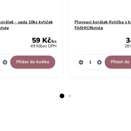
korálek - sada 10ks kytiček
Plovoucí korálek Kytička s 
tyle
FASHIONstyle
59 Kč
3
/
ks
49 Kč
bez DPH
28 
Přidat do košíku
Přidat do