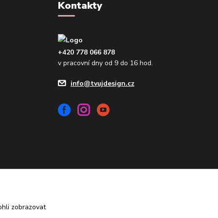
Kontakty
+420 778 066 878
v pracovní dny od 9 do 16 hod.
info@tvujdesign.cz
Vytvořeno na
Eshop-rychle.cz
hli zobrazovat