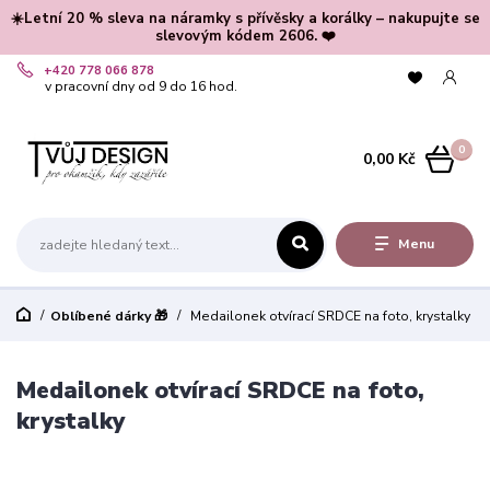
☀️Letní 20 % sleva na náramky s přívěsky a korálky – nakupujte se
slevovým kódem 2606. ❤️
+420 778 066 878
v pracovní dny od 9 do 16 hod.
0
0,00 Kč
Menu
Oblíbené dárky 🎁
Medailonek otvírací SRDCE na foto, krystalky
Medailonek otvírací SRDCE na foto,
krystalky