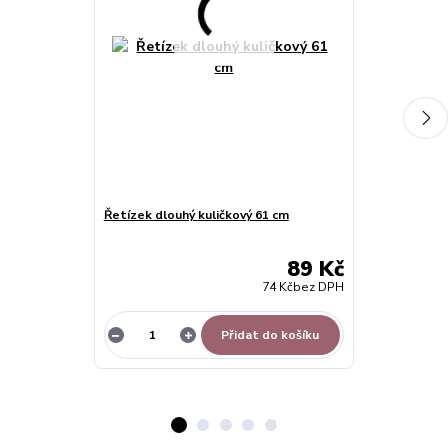
Řetízek dlouhý kuličkový 61 cm
Medailonek ot
krystalky
89 Kč
74 Kč
bez DPH
Přidat do košíku