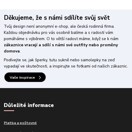
Děkujeme, že s námi sdílíte svůj svět
Tvůj design není anonymní e-shop, ale česká rodinná firma.
Každou objednávku pro vás osobně balíme a s radostí vám
pomáháme s výběrem. O to větší radost máme, když se k nám
zákaznice vracejí a sdílí s námi své outfity nebo proměny
domova
.
Podívejte se, jak šperky, tutu sukně nebo samolepky na zeď
vypadají ve skutečnosti, a inspirujte se fotkami od našich zákaznic.
Vaše inspirace
Důležité informace
Platba a poštovné