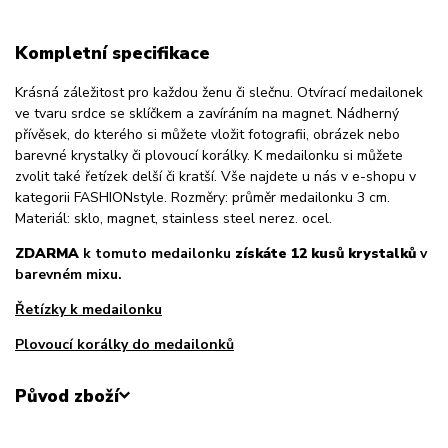
Kompletní specifikace
Krásná záležitost pro každou ženu či slečnu. Otvírací medailonek
ve tvaru srdce se sklíčkem a zavíráním na magnet. Nádherný
přívěsek, do kterého si můžete vložit fotografii, obrázek nebo
barevné krystalky či plovoucí korálky. K medailonku si můžete
zvolit také řetízek delší či kratší. Vše najdete u nás v e-shopu v
kategorii FASHIONstyle. Rozměry: průměr medailonku 3 cm.
Materiál: sklo, magnet, stainless steel nerez. ocel.
ZDARMA
k tomuto medailonku
získáte 12 kusů krystalků
v
barevném mixu.
Řetízky k medailonku
Plovoucí korálky do medailonků
Původ zboží