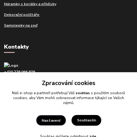
Náramky s korálky a přívěsky
Dekorační polštáře
Samolepky na zeď
Kontakty
+420 778 066 878
v pracovní dny od 9 do 16 hod.
Zpracování cookies
info@tvujdesign.cz
Náš e-shop a partneři potřebují Váš
souhlas
s použitím souborů
cookies, aby Vám mohli zobrazovat informace týkající se Vašich
zájmů.
Souhlasím
Nastavení
Tvujdesign.cz
Souhlas můžete odmítnout
zde
.