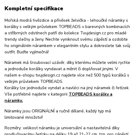
Kompletní specifikace
Mořská modrá hvězdice a přívěsek želvička - lehoučké náramky s
korálky s velkým průvlekem TOPBEADS v barevných kombinacích
a stříbrných odstínech patří do kolekce Tvujdesign.cz pro mladé
trendy slečny a ženy. Nechte vyniknout svému zápěstí a ozdobte
ho originálním náramkem v elegantním stylu a dokreslete tak svůj
outfit. Buďte vyjímečná!
Náramek má šroubovací uzávěr, díky kterému můžete velmi rychle
a jednoduše korálky vyndavat a měnit či doplňovat jinými. V
našem e-shopu tvujdesign.cz najdete více než 500 typů korálků s
velkým průvlekem TOPBEADS.
Korálky lze jednoduše vyndat a navléci na jiný náramek či řetízek.
Vše potřebné najdete v kategorii
TOPBEADS korálky a
náramky.
Náramky jsou ORIGINÁLNÍ a ručně dělané, každý typ má
limitované množství!
Rozměry: velikost náramku je universální a nastavitelná díky
prodlužovacímu řetízku na délku 19 až 21-22 cm, tzn. pro zápěstí