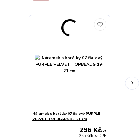
Náramek s korálky 07 fialový PURPLE
Náramek s kor
VELVET TOPBEADS 19-21 cm
RED TOPBEAD
296 Kč
/
ks
245 Kč
bez DPH