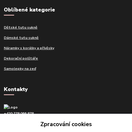
Oblíbené kategorie
Dětské tutu sukně
Dámské tutu sukně
Náramky s korálky a přívěsky
Dekorační polštáře
Samolepky na zeď
Kontakty
+420 778 066 878
v pracovní dny od 9 do 16 hod.
Zpracování cookies
info@tvujdesign.cz