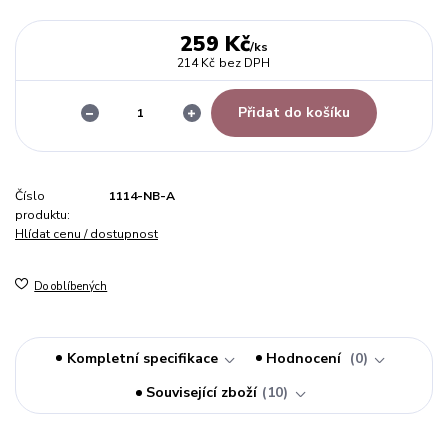
259 Kč
/
ks
214 Kč
bez DPH
Přidat do košíku
Číslo
1114-NB-A
produktu:
Hlídat cenu / dostupnost
Do oblíbených
Kompletní specifikace
Hodnocení
0
Související zboží
10