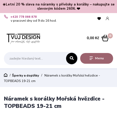
☀️Letní 20 % sleva na náramky s přívěsky a korálky – nakupujte se
slevovým kódem 2606. ❤️
+420 778 066 878
v pracovní dny od 9 do 16 hod.
0
0,00 Kč
Menu
Šperky a doplňky
Náramek s korálky Mořská hvězdice -
TOPBEADS 19-21 cm
Náramek s korálky Mořská hvězdice -
TOPBEADS 19-21 cm