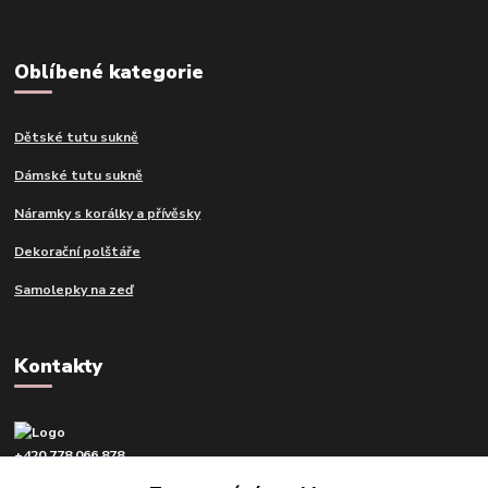
Oblíbené kategorie
Dětské tutu sukně
Dámské tutu sukně
Náramky s korálky a přívěsky
Dekorační polštáře
Samolepky na zeď
Kontakty
+420 778 066 878
v pracovní dny od 9 do 16 hod.