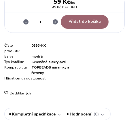
59 Kč
/
ks
49 Kč
bez DPH
Přidat do košíku
Číslo
0396-KK
produktu:
Barva:
modrá
Typ korálku:
Skleněné a akrylové
Kompatibilita:
TOPBEADS náramky a
řetízky
Hlídat cenu / dostupnost
Do oblíbených
Kompletní specifikace
Hodnocení
0