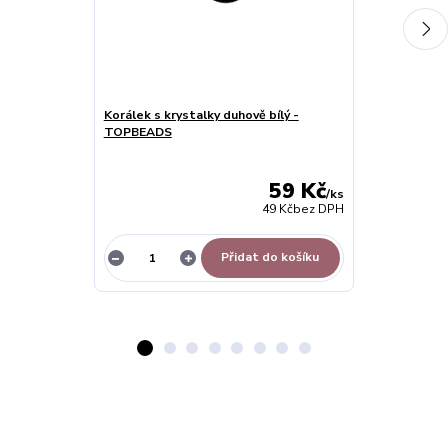
Korálek s krystalky duhově bílý -
Přívěsek na 
TOPBEADS
Bear - TOPB
59 Kč
/
ks
49 Kč
bez DPH
Přidat do košíku