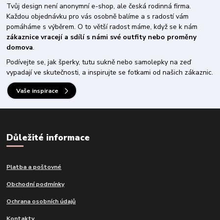
Tvůj design není anonymní e-shop, ale česká rodinná firma.
Každou objednávku pro vás osobně balíme a s radostí vám
pomáháme s výběrem. O to větší radost máme, když se k nám
zákaznice vracejí a sdílí s námi své outfity nebo proměny
domova
.
Podívejte se, jak šperky, tutu sukně nebo samolepky na zeď
vypadají ve skutečnosti, a inspirujte se fotkami od našich zákaznic.
Vaše inspirace
Důležité informace
Platba a poštovné
Obchodní podmínky
Ochrana osobních údajů
Kontakty