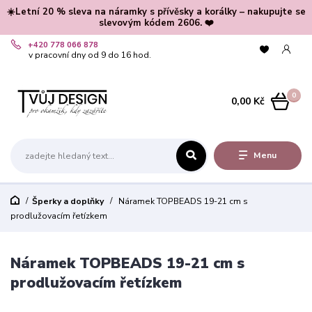
☀️Letní 20 % sleva na náramky s přívěsky a korálky – nakupujte se
slevovým kódem 2606. ❤️
+420 778 066 878
v pracovní dny od 9 do 16 hod.
0
0,00 Kč
Menu
Šperky a doplňky
Náramek TOPBEADS 19-21 cm s
prodlužovacím řetízkem
Náramek TOPBEADS 19-21 cm s
prodlužovacím řetízkem