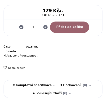
179 Kč
/
ks
148 Kč
bez DPH
Přidat do košíku
Číslo
0918-NK
produktu:
Hlídat cenu / dostupnost
Do oblíbených
Kompletní specifikace
Hodnocení
0
Související zboží
8