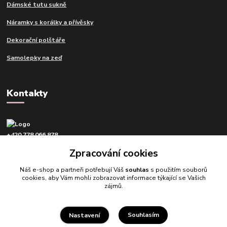
Dámské tutu sukně
Náramky s korálky a přívěsky
Dekorační polštáře
Samolepky na zeď
Kontakty
+420 778 066 878
v pracovní dny od 9 do 16 hod.
Zpracování cookies
info@tvujdesign.cz
Náš e-shop a partneři potřebují Váš
souhlas
s použitím souborů
cookies, aby Vám mohli zobrazovat informace týkající se Vašich
zájmů.
Souhlasím
Nastavení