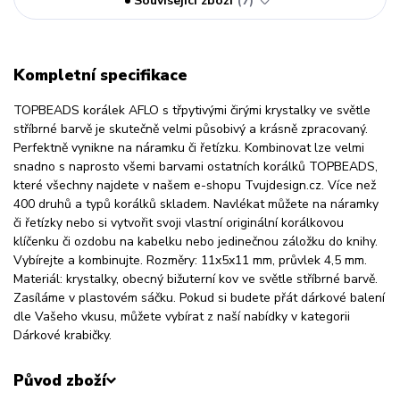
Související zboží
7
Kompletní specifikace
TOPBEADS korálek AFLO s třpytivými čirými krystalky ve světle
stříbrné barvě je skutečně velmi působivý a krásně zpracovaný.
Perfektně vynikne na náramku či řetízku. Kombinovat lze velmi
snadno s naprosto všemi barvami ostatních korálků TOPBEADS,
které všechny najdete v našem e-shopu Tvujdesign.cz. Více než
400 druhů a typů korálků skladem. Navlékat můžete na náramky
či řetízky nebo si vytvořit svoji vlastní originální korálkovou
klíčenku či ozdobu na kabelku nebo jedinečnou záložku do knihy.
Vybírejte a kombinujte. Rozměry: 11x5x11 mm, průvlek 4,5 mm.
Materiál: krystalky, obecný bižuterní kov ve světle stříbrné barvě.
Zasíláme v plastovém sáčku. Pokud si budete přát dárkové balení
dle Vašeho vkusu, můžete vybírat z naší nabídky v kategorii
Dárkové krabičky.
Původ zboží