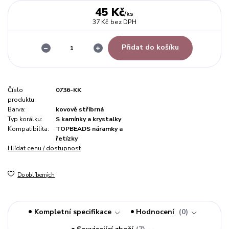
45 Kč
/
ks
37 Kč
bez DPH
Přidat do košíku
Číslo
0736-KK
produktu:
Barva:
kovově stříbrná
Typ korálku:
S kamínky a krystalky
Kompatibilita:
TOPBEADS náramky a
řetízky
Hlídat cenu / dostupnost
Do oblíbených
Kompletní specifikace
Hodnocení
0