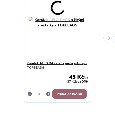
Korálek AFLO DARK s čirými krystalky -
Náramek na k
TOPBEADS
cm s řetízke
45 Kč
/
ks
37 Kč
bez DPH
Přidat do košíku