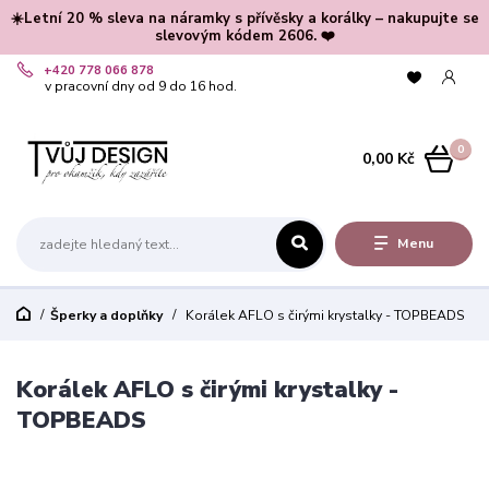
☀️Letní 20 % sleva na náramky s přívěsky a korálky – nakupujte se
slevovým kódem 2606. ❤️
+420 778 066 878
v pracovní dny od 9 do 16 hod.
0
0,00 Kč
Menu
Šperky a doplňky
Korálek AFLO s čirými krystalky - TOPBEADS
Korálek AFLO s čirými krystalky -
TOPBEADS