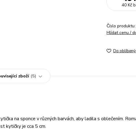
40 Kč
b
Číslo produktu:
Hlídat cenu / 
Do oblíbený
uvisející zboží
5
kytička na sponce v různých barvách, aby ladila s oblečením. Rom
t kytičky je cca 5 cm.