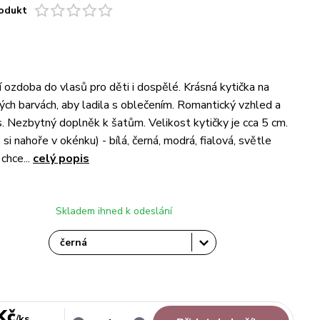
odukt
í ozdoba do vlasů pro děti i dospělé. Krásná kytička na
ých barvách, aby ladila s oblečením. Romantický vzhled a
. Nezbytný doplněk k šatům. Velikost kytičky je cca 5 cm.
 si nahoře v okénku) - bílá, černá, modrá, fialová, světle
chce...
celý popis
Skladem ihned k odeslání
Kč
/
ks