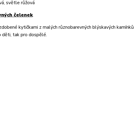
ová, světle růžová
vných čelenek
.
zdobené kytičkami z malých různobarevných blýskavých kamínků
 děti, tak pro dospělé.