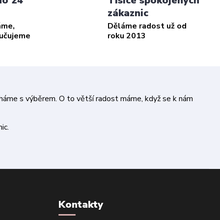
do 24
Tisíce spokojených
zákaznic
áme,
Děláme radost už od
ručujeme
roku 2013
áháme s výběrem. O to větší radost máme, když se k nám
ic.
Kontakty