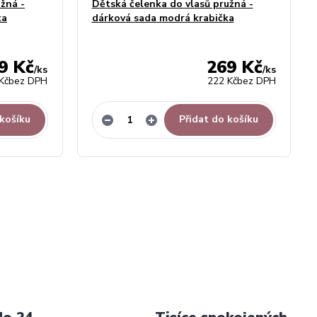
žná -
Dětská čelenka do vlasů pružná -
ka
dárková sada modrá krabička
9 Kč
269 Kč
/
ks
/
ks
Kč
bez DPH
222 Kč
bez DPH
 košíku
Přidat do košíku