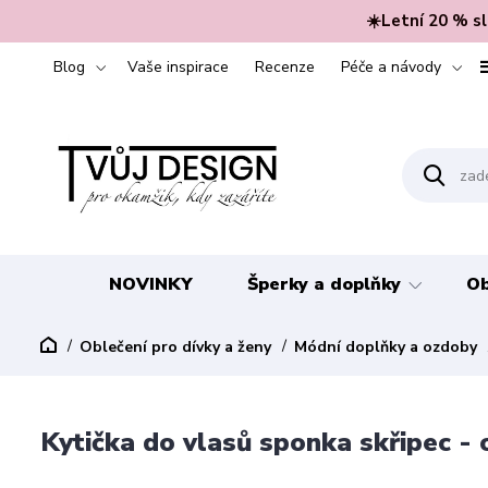
☀️Letní 20 % s
Blog
Vaše inspirace
Recenze
Péče a návody
NOVINKY
Šperky a doplňky
Ob
Oblečení pro dívky a ženy
Módní doplňky a ozdoby
Kytička do vlasů sponka skřipec -