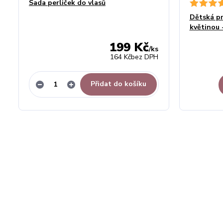
Sada perliček do vlasů
Dětská pr
květinou 
199 Kč
/
ks
164 Kč
bez DPH
Přidat do košíku