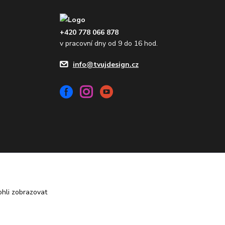
+420 778 066 878
v pracovní dny od 9 do 16 hod.
info@tvujdesign.cz
Vytvořeno na
Eshop-rychle.cz
hli zobrazovat