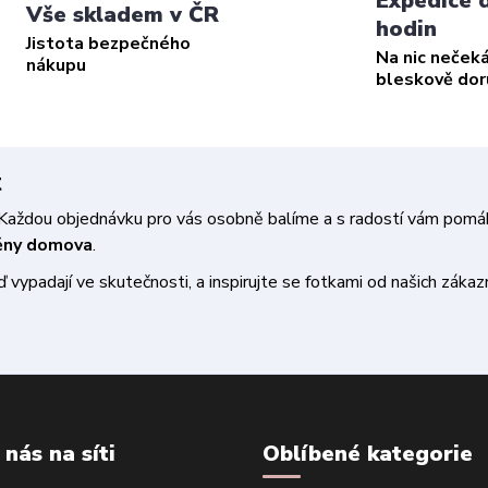
Expedice 
Vše skladem v ČR
hodin
Jistota bezpečného
Na nic neček
nákupu
bleskově do
t
a. Každou objednávku pro vás osobně balíme a s radostí vám pom
měny domova
.
vypadají ve skutečnosti, a inspirujte se fotkami od našich zákazn
 nás na síti
Oblíbené kategorie