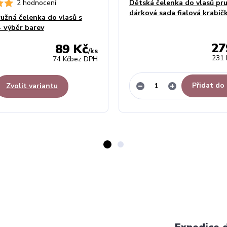
2 hodnocení
Dětská čelenka do vlasů pru
dárková sada fialová krabič
užná čelenka do vlasů s
- výběr barev
27
89 Kč
/
ks
231 
74 Kč
bez DPH
Přidat do
Zvolit variantu