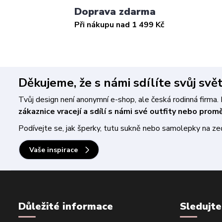
Doprava zdarma
Při nákupu nad 1 499 Kč
Děkujeme, že s námi sdílíte svůj svě
Tvůj design není anonymní e-shop, ale česká rodinná firm
zákaznice vracejí a sdílí s námi své outfity nebo pro
Podívejte se, jak šperky, tutu sukně nebo samolepky na zeď 
Vaše inspirace
Důležité informace
Sledujte