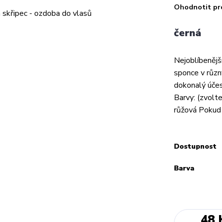
Ohodnotit pr
černá
Nejoblíbenějš
sponce v různ
dokonalý účes
Barvy: (zvolte
růžová Pokud 
Dostupnost
Barva
48 