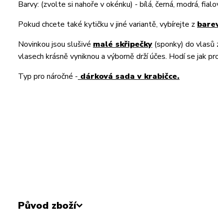
Barvy: (zvolte si nahoře v okénku) - bílá, černá, modrá, fial
Pokud chcete také kytičku v jiné variantě, vybírejte z
bare
Novinkou jsou slušivé
malé skřipečky
(sponky) do vlasů 
vlasech krásně vyniknou a výborně drží účes. Hodí se jak pro
Typ pro náročné -
dárková sada v krabičce.
Původ zboží