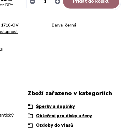
Přidat do košíku
ez DPH
1716-OV
Barva:
černá
dostupnost
ch
Zboží zařazeno v kategoriích
Šperky a doplňky
antický
Oblečení pro dívky a ženy
Ozdoby do vlasů