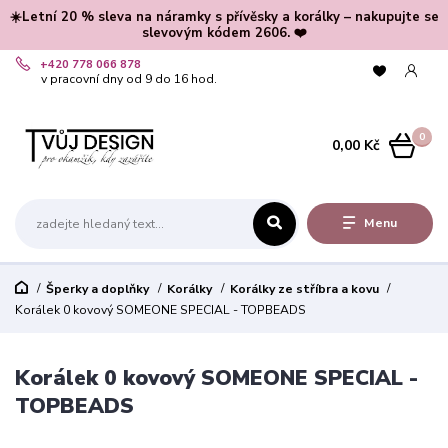
☀️Letní 20 % sleva na náramky s přívěsky a korálky – nakupujte se
slevovým kódem 2606. ❤️
+420 778 066 878
v pracovní dny od 9 do 16 hod.
0
0,00 Kč
Menu
Šperky a doplňky
Korálky
Korálky ze stříbra a kovu
Korálek 0 kovový SOMEONE SPECIAL - TOPBEADS
Korálek 0 kovový SOMEONE SPECIAL -
TOPBEADS