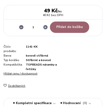
49 Kč
/
ks
40 Kč
bez DPH
Přidat do košíku
Číslo
1141-KK
produktu:
Barva:
kovově stříbrná
Typ korálku:
Stříbrné a kovové
Kompatibilita:
TOPBEADS náramky a
řetízky
Hlídat cenu / dostupnost
Do oblíbených
Kompletní specifikace
Hodnocení
0