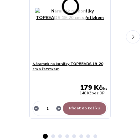
Náramek na korálky TOPBEADS 19-20
Náramek na k
cm s řetízkem
15-23 cm - bíl
179 Kč
/
ks
148 Kč
bez DPH
Přidat do košíku
Z