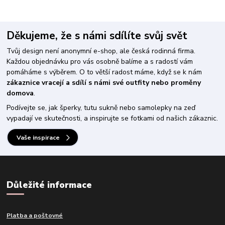
Děkujeme, že s námi sdílíte svůj svět
Tvůj design není anonymní e-shop, ale česká rodinná firma.
Každou objednávku pro vás osobně balíme a s radostí vám
pomáháme s výběrem. O to větší radost máme, když se k nám
zákaznice vracejí a sdílí s námi své outfity nebo proměny
domova
.
Podívejte se, jak šperky, tutu sukně nebo samolepky na zeď
vypadají ve skutečnosti, a inspirujte se fotkami od našich zákaznic.
Vaše inspirace
Důležité informace
Platba a poštovné