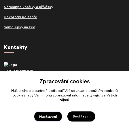
Náramky s korálky a přívěsky
Dekorační polštáře
Samolepky na zeď
Kontakty
+420 778 066 878
v pracovní dny od 9 do 16 hod.
Zpracování cookies
info@tvujdesign.cz
Náš e-shop a partneři potřebují Váš
souhlas
s použitím souborů
cookies, aby Vám mohli zobrazovat informace týkající se Vašich
zájmů.
Souhlasím
Nastavení
Tvujdesign.cz